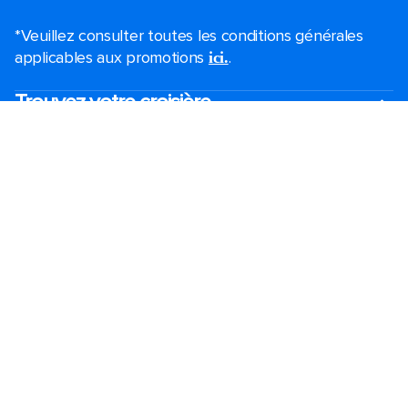
*Veuillez consulter toutes les conditions générales
applicables aux promotions
.
ici.
Trouvez votre croisière
Croisières de dernière minute
Croisières de week-end
Black Friday et Cyber Monday
Croisières de vacances
2026-2027 croisières
Les plus grands navires de croisière
Vacances en famille
Ports de croisière à proximité
Mariages Royal
Croisières thématiques
Voyage de groupe​
Accessibilité à bord​
Destinations
Ports populaires