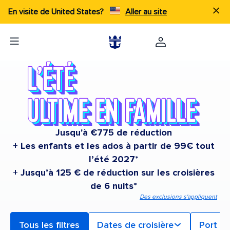
En visite de United States?
Aller au site
Jusqu'à €775 de réduction
+ Les enfants et les ados à partir de 99€ tout
l’été 2027*
+ Jusqu’à 125 € de réduction sur les croisières
de 6 nuits*
Des exclusions s'appliquent
Tous les filtres
Dates de croisière
Port d