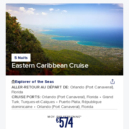
5 Nuits
Eastern Caribbean Cruise
Explorer of the Seas
ALLER-RETOUR AU DÉPART DE
:
Orlando (Port Canaveral),
Florida
CRUISE PORTS
:
Orlando (Port Canaveral), Florida
Grand
Turk, Turques-et-Caïques
Puerto Plata, République
dominicaine
Orlando (Port Canaveral), Florida
574
MOY. PAR PERSONNE*
€