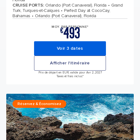
CRUISE PORTS
:
Orlando (Port Canaveral), Florida
Grand
Turk, Turques-et-Caïques
Perfect Day at CocoCay,
Bahamas
Orlando (Port Canaveral), Florida
493
MOY. PAR PERSONNE*
€
Voir 3 dates
Afficher l'itinéraire
Prix de départ en EUR, valide pour Avr 2, 2027
Taxes et frais inclus.*
Réservez & Économisez