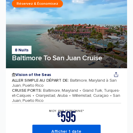
Réservez & Économisez
8 Nuits
Baltimore To San Juan Cruise
Vision of the Seas
ALLER SIMPLE AU DÉPART DE
:
Baltimore, Maryland à San
Juan, Puerto Rico
CRUISE PORTS
:
Baltimore, Maryland
Grand Turk, Turques-
et-Caïques
Oranjestad, Aruba
Willemstad, Curaçao
San
Juan, Puerto Rico
595
MOY. PAR PERSONNE*
€
Afficher 1 date