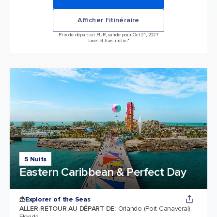
Afficher l'itinéraire
Prix de départ en EUR, valide pour Oct 21, 2027
Taxes et frais inclus.*
5 Nuits
Eastern Caribbean & Perfect Day
Explorer of the Seas
ALLER-RETOUR AU DÉPART DE
:
Orlando (Port Canaveral),
Florida