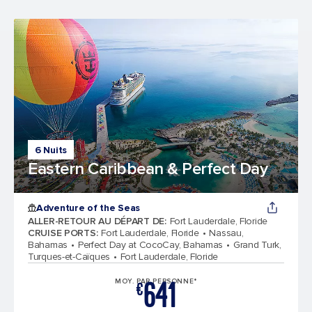
6 Nuits
Eastern Caribbean & Perfect Day
Adventure of the Seas
ALLER-RETOUR AU DÉPART DE
:
Fort Lauderdale, Floride
CRUISE PORTS
:
Fort Lauderdale, Floride
Nassau,
Bahamas
Perfect Day at CocoCay, Bahamas
Grand Turk,
Turques-et-Caïques
Fort Lauderdale, Floride
641
MOY. PAR PERSONNE*
€