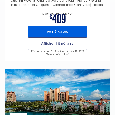
CRUISE PORTS
:
Orlando (Port Canaveral), Florida
Grand
Turk, Turques-et-Caïques
Orlando (Port Canaveral), Florida
409
MOY. PAR PERSONNE*
€
Voir 3 dates
Afficher l'itinéraire
Prix de départ en EUR, valide pour Avr 12, 2027
Taxes et frais inclus.*