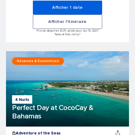
Afficher 1 date
Afficher l'itinéraire
Prix de départ en EUR, valide pour Jan 10, 2027
Taxes et frais inclus.*
Réservez & Économisez
4 Nuits
Perfect Day at CocoCay &
Bahamas
Adventure of the Seas