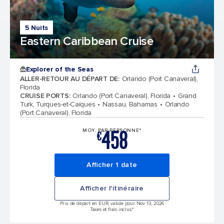
5 Nuits
Eastern Caribbean Cruise
Explorer of the Seas
ALLER-RETOUR AU DÉPART DE
:
Orlando (Port Canaveral),
Florida
CRUISE PORTS
:
Orlando (Port Canaveral), Florida
Grand
Turk, Turques-et-Caïques
Nassau, Bahamas
Orlando
(Port Canaveral), Florida
458
MOY. PAR PERSONNE*
€
Afficher 1 date
Afficher l'itinéraire
Prix de départ en EUR, valide pour Nov 13, 2026
Taxes et frais inclus.*