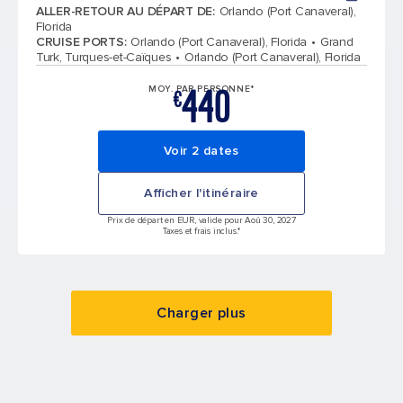
ALLER-RETOUR AU DÉPART DE
:
Orlando (Port Canaveral),
Florida
CRUISE PORTS
:
Orlando (Port Canaveral), Florida
Grand
Turk, Turques-et-Caïques
Orlando (Port Canaveral), Florida
440
MOY. PAR PERSONNE*
€
Voir 2 dates
Afficher l'itinéraire
Prix de départ en EUR, valide pour Aoû 30, 2027
Taxes et frais inclus.*
Charger plus