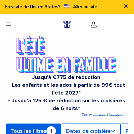
En visite de United States?
Aller au site
Jusqu'à €775 de réduction
+ Les enfants et les ados à partir de 99€ tout
l’été 2027*
+ Jusqu’à 125 € de réduction sur les croisières
de 6 nuits*
Des exclusions s'appliquent
Tous les filtres
1
Dates de croisière
Po