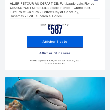
ALLER-RETOUR AU DÉPART DE
:
Fort Lauderdale, Floride
CRUISE PORTS
:
Fort Lauderdale, Floride
Grand Turk,
Turques-et-Caïques
Perfect Day at CocoCay,
Bahamas
Fort Lauderdale, Floride
587
MOY. PAR PERSONNE*
€
Afficher 1 date
Afficher l'itinéraire
Prix de départ en EUR, valide pour Avr 24, 2027
Taxes et frais inclus.*