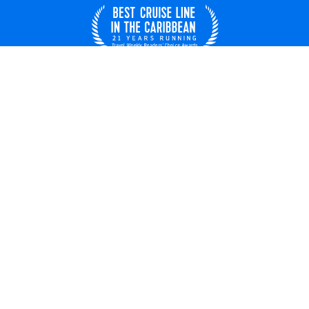
France
© 2026 Royal Caribbean Cruises
Contrat de croisière
À propos de nous
Droits clés
Confidentialité
Conditions d'utilisation
Carrières
Loi sur l'esclavage moderne