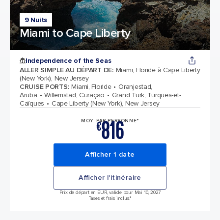
9 Nuits
Miami to Cape Liberty
Independence of the Seas
ALLER SIMPLE AU DÉPART DE
:
Miami, Floride à Cape Liberty
(New York), New Jersey
CRUISE PORTS
:
Miami, Floride
Oranjestad,
Aruba
Willemstad, Curaçao
Grand Turk, Turques-et-
Caïques
Cape Liberty (New York), New Jersey
816
MOY. PAR PERSONNE*
€
Afficher 1 date
Afficher l'itinéraire
Prix de départ en EUR, valide pour Mai 10, 2027
Taxes et frais inclus.*