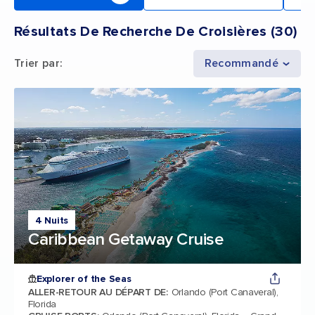
Résultats De Recherche De Croisières
(
30
)
Trier par
:
Recommandé
4 Nuits
Caribbean Getaway Cruise
Explorer of the Seas
ALLER-RETOUR AU DÉPART DE
:
Orlando (Port Canaveral),
Florida