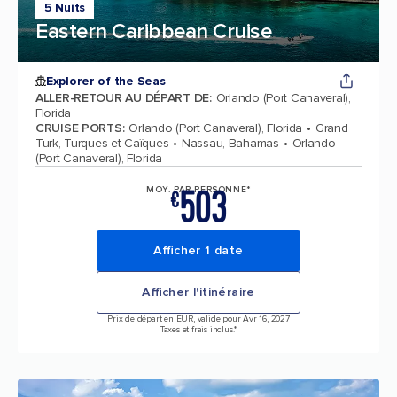
5 Nuits
Eastern Caribbean Cruise
Explorer of the Seas
ALLER-RETOUR AU DÉPART DE
:
Orlando (Port Canaveral),
Florida
CRUISE PORTS
:
Orlando (Port Canaveral), Florida
Grand
Turk, Turques-et-Caïques
Nassau, Bahamas
Orlando
(Port Canaveral), Florida
503
MOY. PAR PERSONNE*
€
Afficher 1 date
Afficher l'itinéraire
Prix de départ en EUR, valide pour Avr 16, 2027
Taxes et frais inclus.*