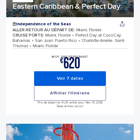
Eastern Caribbean & Perfect Day
Independence of the Seas
ALLER-RETOUR AU DÉPART DE
:
Miami, Floride
CRUISE PORTS
:
Miami, Floride
Perfect Day at CocoCay,
Bahamas
San Juan, Puerto Rico
Charlotte-Amélie, Saint-
Thomas
Miami, Floride
620
MOY. PAR PERSONNE*
€
Voir 7 dates
Afficher l'itinéraire
Prix de départ en EUR, valide pour Nov 15, 2026
Taxes et frais inclus.*