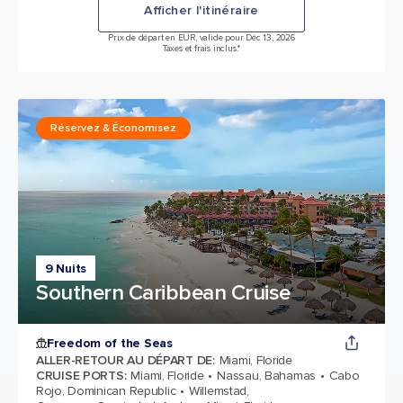
Afficher l'itinéraire
Prix de départ en EUR, valide pour Déc 13, 2026
Taxes et frais inclus.*
Réservez & Économisez
9 Nuits
Southern Caribbean Cruise
Freedom of the Seas
ALLER-RETOUR AU DÉPART DE
:
Miami, Floride
CRUISE PORTS
:
Miami, Floride
Nassau, Bahamas
Cabo
Rojo, Dominican Republic
Willemstad,