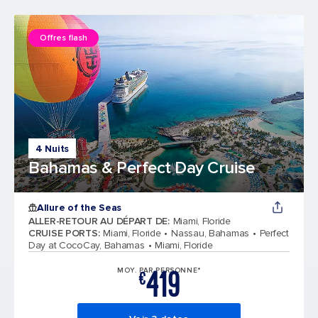
Offres flash
4 Nuits
Bahamas & Perfect Day Cruise
Allure of the Seas
ALLER-RETOUR AU DÉPART DE
:
Miami, Floride
CRUISE PORTS
:
Miami, Floride
Nassau, Bahamas
Perfect
Day at CocoCay, Bahamas
Miami, Floride
419
MOY. PAR PERSONNE*
€