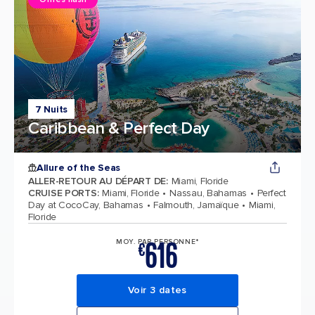
7 Nuits
Caribbean & Perfect Day
Allure of the Seas
ALLER-RETOUR AU DÉPART DE
:
Miami, Floride
CRUISE PORTS
:
Miami, Floride
Nassau, Bahamas
Perfect
Day at CocoCay, Bahamas
Falmouth, Jamaïque
Miami,
Floride
616
MOY. PAR PERSONNE*
€
Voir 3 dates