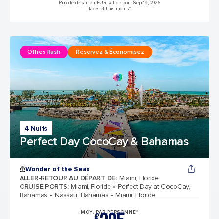
Prix de départ en EUR, valide pour Sep 19, 2026
Taxes et frais inclus.*
Offres flash
Réservez & Économisez
4 Nuits
Perfect Day CocoCay & Bahamas
Wonder of the Seas
ALLER-RETOUR AU DÉPART DE
:
Miami, Floride
CRUISE PORTS
:
Miami, Floride
Perfect Day at CocoCay,
Bahamas
Nassau, Bahamas
Miami, Floride
MOY. PAR PERSONNE*
€