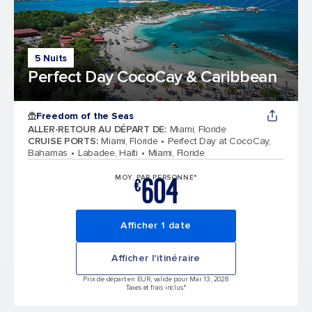
5 Nuits
Perfect Day CocoCay & Caribbean
Freedom of the Seas
ALLER-RETOUR AU DÉPART DE
:
Miami, Floride
CRUISE PORTS
:
Miami, Floride
Perfect Day at CocoCay,
Bahamas
Labadee, Haïti
Miami, Floride
604
MOY. PAR PERSONNE*
€
Afficher 1 date
Afficher l'itinéraire
Prix de départ en EUR, valide pour Mar 13, 2028
Taxes et frais inclus.*