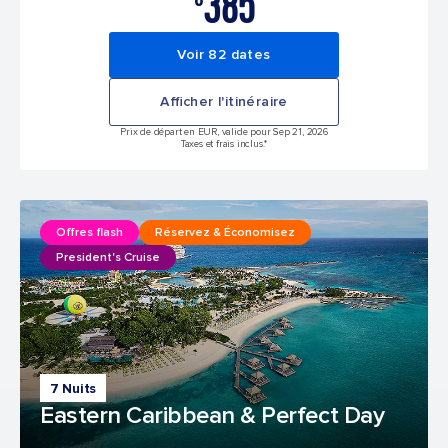
385
Voir 82 dates
Afficher l'itinéraire
Prix de départ en EUR, valide pour Sep 21, 2026
Taxes et frais inclus.*
Offres flash
Réservez & Économisez
President's Cruise
7 Nuits
Eastern Caribbean & Perfect Day