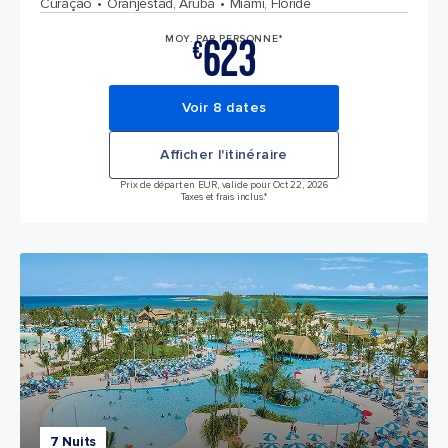
Curaçao
Oranjestad, Aruba
Miami, Floride
623
MOY. PAR PERSONNE*
€
Voir 8 dates
Afficher l'itinéraire
Prix de départ en EUR, valide pour Oct 22, 2026
Taxes et frais inclus.*
7 Nuits