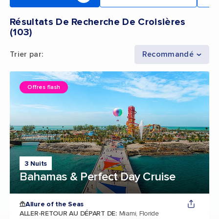
Résultats De Recherche De Croisières
(
103
)
Trier par
:
Recommandé
Offres flash
3 Nuits
Bahamas & Perfect Day Cruise
Allure of the Seas
ALLER-RETOUR AU DÉPART DE
:
Miami, Floride