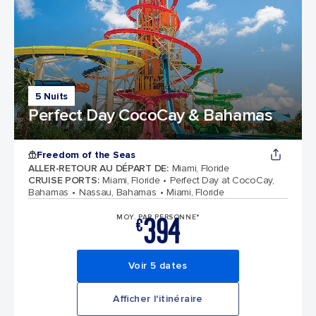
5 Nuits
Perfect Day CocoCay & Bahamas
Freedom of the Seas
ALLER-RETOUR AU DÉPART DE
:
Miami, Floride
CRUISE PORTS
:
Miami, Floride
Perfect Day at CocoCay,
Bahamas
Nassau, Bahamas
Miami, Floride
394
MOY. PAR PERSONNE*
€
Voir 5 dates
Afficher l'itinéraire