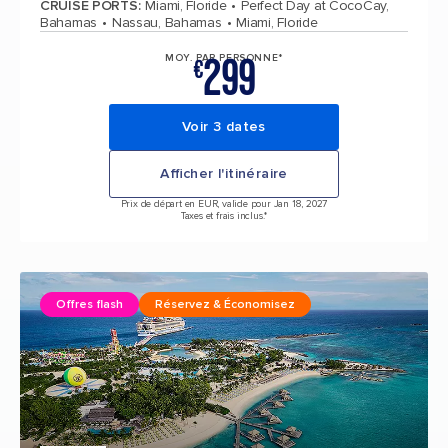
CRUISE PORTS
:
Miami, Floride
Perfect Day at CocoCay,
Bahamas
Nassau, Bahamas
Miami, Floride
299
MOY. PAR PERSONNE*
€
Voir 3 dates
Afficher l'itinéraire
Prix de départ en EUR, valide pour Jan 18, 2027
Taxes et frais inclus.*
Offres flash
Réservez & Économisez