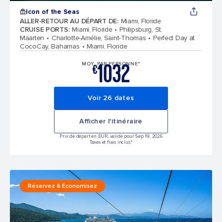
Icon of the Seas
ALLER-RETOUR AU DÉPART DE
:
Miami, Floride
CRUISE PORTS
:
Miami, Floride
Philipsburg, St.
Maarten
Charlotte-Amélie, Saint-Thomas
Perfect Day at
CocoCay, Bahamas
Miami, Floride
1032
MOY. PAR PERSONNE*
€
Voir 26 dates
Afficher l'itinéraire
Prix de départ en EUR, valide pour Sep 19, 2026
Taxes et frais inclus.*
Réservez & Économisez