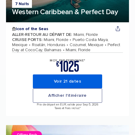
7 Nuits
Western Caribbean & Perfect Day
Icon of the Seas
ALLER-RETOUR AU DÉPART DE
:
Miami, Floride
CRUISE PORTS
:
Miami, Floride
Puerto Costa Maya,
Mexique
Roatán, Honduras
Cozumel, Mexique
Perfect
Day at CocoCay, Bahamas
Miami, Floride
1025
MOY. PAR PERSONNE*
€
Voir 21 dates
Afficher l'itinéraire
Prix de départ en EUR, valide pour Sep 5, 2026
Taxes et frais inclus.*
Offres flash