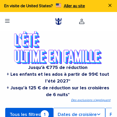
En visite de United States?
Aller au site
Jusqu'à €775 de réduction
+ Les enfants et les ados à partir de 99€ tout
l’été 2027*
+ Jusqu’à 125 € de réduction sur les croisières
de 6 nuits*
Des exclusions s'appliquent
Tous les filtres
1
Dates de croisière
Po