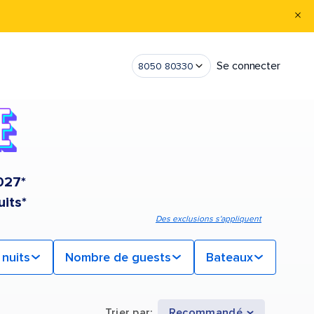
Se connecter
8050 80330
2027*
uits*
Des exclusions s'appliquent
nuits
Nombre de guests
Bateaux
Trier par
:
Recommandé