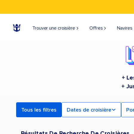
Find a Cruise | Search the Best Cruises for 2026 & 2027
Trouver une croisière
Offres
Navires
+ Le
+ Ju
Tous les filtres
Dates de croisière
Po
Résultats De Recherche De Croisières