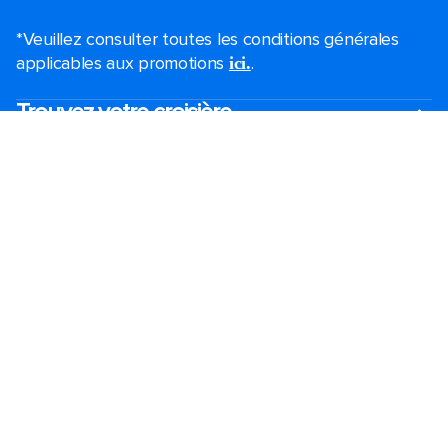
*Veuillez consulter toutes les conditions générales
applicables aux promotions
.
ici.
Trouvez votre croisière
Croisières de dernière minute
Croisières de week-end
Black Friday et Cyber Monday
Croisières de vacances
2026-2027 croisières
Les plus grands navires de croisière
Vacances en famille
Ports de croisière à proximité
Mariages Royal
Croisières thématiques
Voyage de groupe​
Accessibilité à bord​
Destinations
Ports populaires