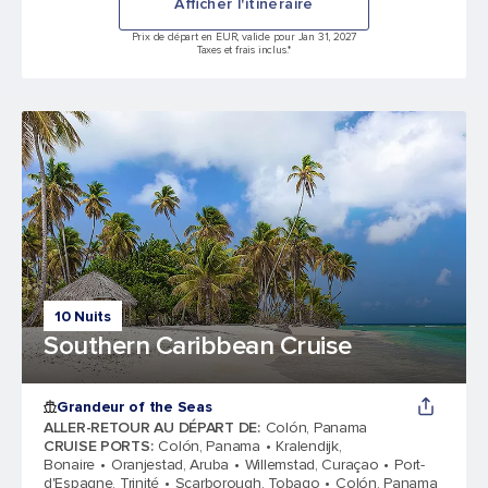
Afficher l'itinéraire
Prix de départ en EUR, valide pour Jan 31, 2027
Taxes et frais inclus.*
10 Nuits
Southern Caribbean Cruise
Grandeur of the Seas
ALLER-RETOUR AU DÉPART DE
:
Colón, Panama
CRUISE PORTS
:
Colón, Panama
Kralendijk,
Bonaire
Oranjestad, Aruba
Willemstad, Curaçao
Port-
d'Espagne, Trinité
Scarborough, Tobago
Colón, Panama