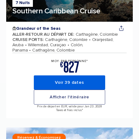
7 Nuits
Southern Caribbean Cruise
Grandeur of the Seas
ALLER-RETOUR AU DÉPART DE
:
Carthagène, Colombie
CRUISE PORTS
:
Carthagène, Colombie
Oranjestad,
Aruba
Willemstad, Curaçao
Colón,
Panama
Carthagène, Colombie
827
MOY. PAR PERSONNE*
€
Voir 39 dates
Afficher l'itinéraire
Prix de départ en EUR, valide pour Jan 23, 2028
Taxes et frais inclus.*
Réservez & Économisez