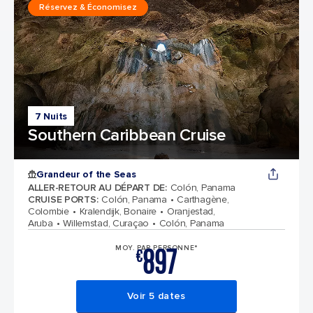
Réservez & Économisez
7 Nuits
Southern Caribbean Cruise
Grandeur of the Seas
ALLER-RETOUR AU DÉPART DE
:
Colón, Panama
CRUISE PORTS
:
Colón, Panama
Carthagène,
Colombie
Kralendijk, Bonaire
Oranjestad,
Aruba
Willemstad, Curaçao
Colón, Panama
897
MOY. PAR PERSONNE*
€
Voir 5 dates