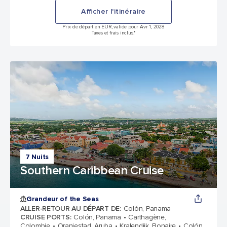
Afficher l'itinéraire
Prix de départ en EUR, valide pour Avr 1, 2028
Taxes et frais inclus.*
7 Nuits
Southern Caribbean Cruise
Grandeur of the Seas
ALLER-RETOUR AU DÉPART DE
:
Colón, Panama
CRUISE PORTS
:
Colón, Panama
Carthagène,
Colombie
Oranjestad, Aruba
Kralendijk, Bonaire
Colón,