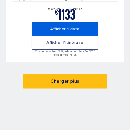
1133
MOY. PAR PERSONNE*
€
Afficher 1 date
Afficher l'itinéraire
Prix de départ en EUR, valide pour Nov 14, 2026
Taxes et frais inclus.*
Charger plus