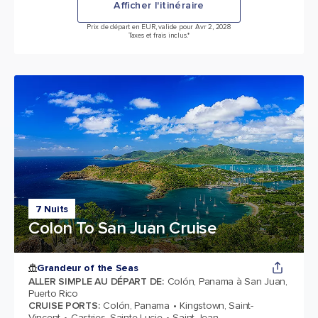
Afficher l'itinéraire
Prix de départ en EUR, valide pour Avr 2, 2028
Taxes et frais inclus.*
7 Nuits
Colon To San Juan Cruise
Grandeur of the Seas
ALLER SIMPLE AU DÉPART DE
:
Colón, Panama à San Juan,
Puerto Rico
CRUISE PORTS
:
Colón, Panama
Kingstown, Saint-
Vincent
Castries, Sainte-Lucie
Saint-Jean,