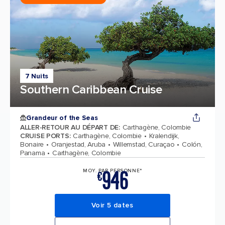
7 Nuits
Southern Caribbean Cruise
Grandeur of the Seas
ALLER-RETOUR AU DÉPART DE
:
Carthagène, Colombie
CRUISE PORTS
:
Carthagène, Colombie
Kralendijk,
Bonaire
Oranjestad, Aruba
Willemstad, Curaçao
Colón,
Panama
Carthagène, Colombie
946
MOY. PAR PERSONNE*
€
Voir 5 dates