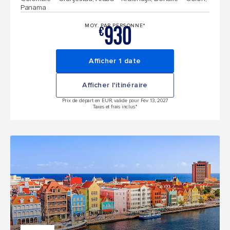
Panama
930
MOY. PAR PERSONNE*
€
Afficher 1 date
Afficher l'itinéraire
Prix de départ en EUR, valide pour Fév 13, 2027
Taxes et frais inclus.*