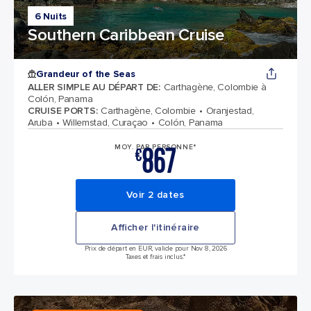
6 Nuits
Southern Caribbean Cruise
Grandeur of the Seas
ALLER SIMPLE AU DÉPART DE
:
Carthagène, Colombie à
Colón, Panama
CRUISE PORTS
:
Carthagène, Colombie
Oranjestad,
Aruba
Willemstad, Curaçao
Colón, Panama
867
MOY. PAR PERSONNE*
€
Voir 2 dates
Afficher l'itinéraire
Prix de départ en EUR, valide pour Nov 8, 2026
Taxes et frais inclus.*