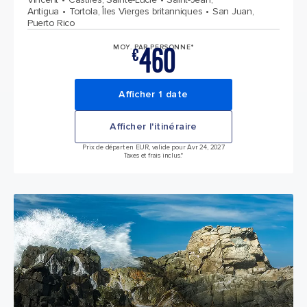
Antigua
Tortola, Îles Vierges britanniques
San Juan,
Puerto Rico
460
MOY. PAR PERSONNE*
€
Afficher 1 date
Afficher l'itinéraire
Prix de départ en EUR, valide pour Avr 24, 2027
Taxes et frais inclus.*