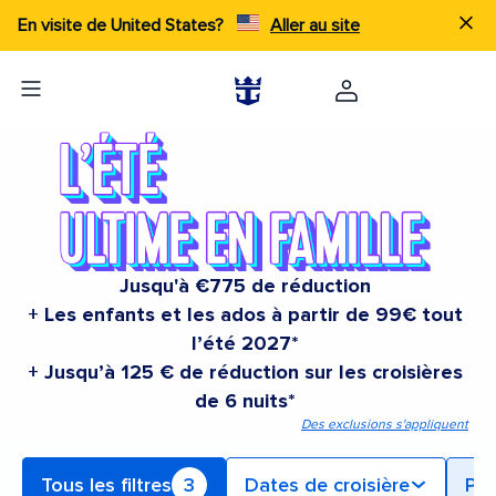
En visite de United States?
Aller au site
Jusqu'à €775 de réduction
+ Les enfants et les ados à partir de 99€ tout
l’été 2027*
+ Jusqu’à 125 € de réduction sur les croisières
de 6 nuits*
Des exclusions s'appliquent
Tous les filtres
3
Dates de croisière
Po