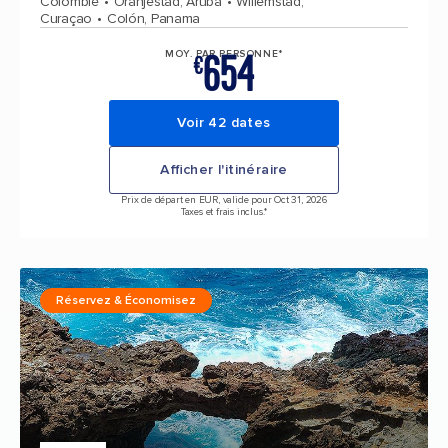
Colombie
Oranjestad, Aruba
Willemstad,
Curaçao
Colón, Panama
654
MOY. PAR PERSONNE*
€
Voir 42 dates
Afficher l'itinéraire
Prix de départ en EUR, valide pour Oct 31, 2026
Taxes et frais inclus.*
Réservez & Économisez