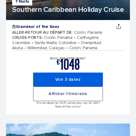
7 Nuits
Southern Caribbean Holiday Cruise
Grandeur of the Seas
ALLER-RETOUR AU DÉPART DE
:
Colón, Panama
CRUISE PORTS
:
Colón, Panama
Carthagène,
Colombie
Santa Marta, Colombie
Oranjestad,
Aruba
Willemstad, Curaçao
Colón, Panama
1048
MOY. PAR PERSONNE*
€
Voir 3 dates
Afficher l'itinéraire
Prix de départ en EUR, valide pour Jan 30, 2027
Taxes et frais inclus.*