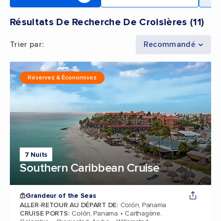
Résultats De Recherche De Croisières
(
11
)
Trier par
:
Recommandé
Réservez & Économisez
7 Nuits
Southern Caribbean Cruise
Grandeur of the Seas
ALLER-RETOUR AU DÉPART DE
:
Colón, Panama
CRUISE PORTS
:
Colón, Panama
Carthagène,