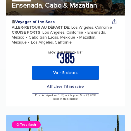
Ensenada, Cabo & Mazatlan
Voyager of the Seas
ALLER-RETOUR AU DÉPART DE
:
Los Angeles, Californie
CRUISE PORTS
:
Los Angeles, Californie
Ensenada,
Mexico
Cabo San Lucas, Mexique
Mazatlán,
Mexique
Los Angeles, Californie
385
MOY. PAR PERSONNE*
€
Voir 5 dates
Afficher l'itinéraire
Prix de départ en EUR, valide pour Nov 27, 2026
Taxes et frais inclus.*
Offres flash