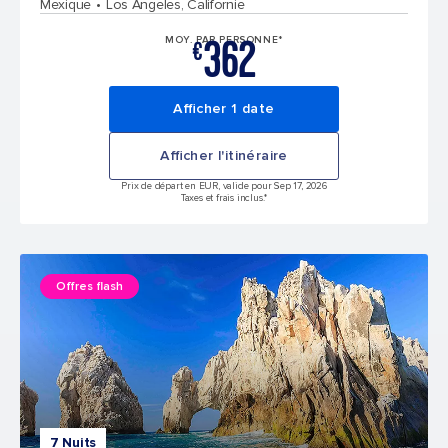
Mexique
Los Angeles, Californie
362
MOY. PAR PERSONNE*
€
Afficher 1 date
Afficher l'itinéraire
Prix de départ en EUR, valide pour Sep 17, 2026
Taxes et frais inclus.*
Offres flash
7 Nuits