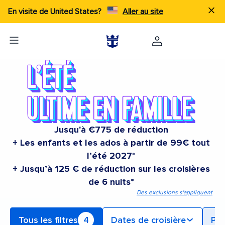
En visite de United States?
Aller au site
Jusqu'à €775 de réduction
+ Les enfants et les ados à partir de 99€ tout
l’été 2027*
+ Jusqu’à 125 € de réduction sur les croisières
de 6 nuits*
Des exclusions s'appliquent
Tous les filtres
4
Dates de croisière
Po