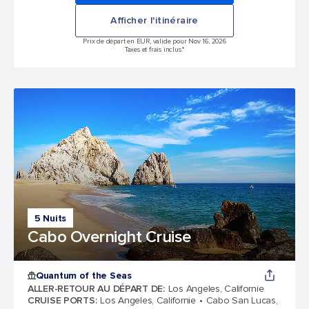
Afficher l'itinéraire
Prix de départ en EUR, valide pour Nov 16, 2026
Taxes et frais inclus.*
5 Nuits
Cabo Overnight Cruise
Quantum of the Seas
ALLER-RETOUR AU DÉPART DE
:
Los Angeles, Californie
CRUISE PORTS
:
Los Angeles, Californie
Cabo San Lucas,