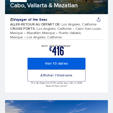
Cabo, Vallarta & Mazatlan
Voyager of the Seas
ALLER-RETOUR AU DÉPART DE
:
Los Angeles, Californie
CRUISE PORTS
:
Los Angeles, Californie
Cabo San Lucas,
Mexique
Mazatlán, Mexique
Puerto Vallarta,
Mexique
Los Angeles, Californie
416
MOY. PAR PERSONNE*
€
Voir 10 dates
Afficher l'itinéraire
Prix de départ en EUR, valide pour Déc 4, 2026
Taxes et frais inclus.*