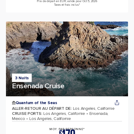
Prix de départ en EUR, valide pour Oct 5, 2026
Taxes et frais inclus.*
3 Nuits
Ensenada Cruise
Quantum of the Seas
ALLER-RETOUR AU DÉPART DE
:
Los Angeles, Californie
CRUISE PORTS
:
Los Angeles, Californie
Ensenada,
Mexico
Los Angeles, Californie
MOY. PAR PERSONNE*
€