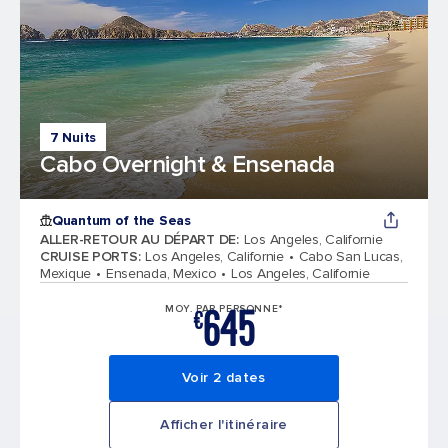
7 Nuits
Cabo Overnight & Ensenada
Quantum of the Seas
ALLER-RETOUR AU DÉPART DE
:
Los Angeles, Californie
CRUISE PORTS
:
Los Angeles, Californie
Cabo San Lucas,
Mexique
Ensenada, Mexico
Los Angeles, Californie
645
MOY. PAR PERSONNE*
€
Voir 2 dates
Afficher l'itinéraire