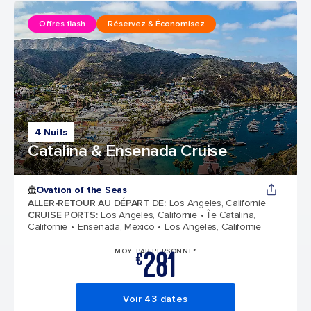
Offres flash
Réservez & Économisez
4 Nuits
Catalina & Ensenada Cruise
Ovation of the Seas
ALLER-RETOUR AU DÉPART DE
:
Los Angeles, Californie
CRUISE PORTS
:
Los Angeles, Californie
Île Catalina,
Californie
Ensenada, Mexico
Los Angeles, Californie
281
MOY. PAR PERSONNE*
€
Voir 43 dates