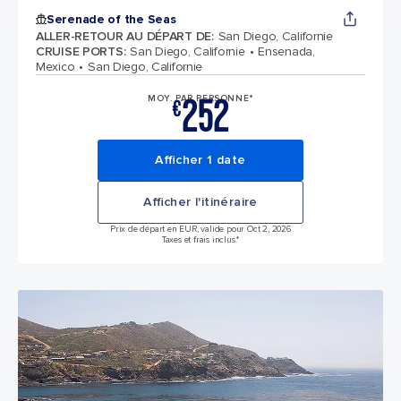
Serenade of the Seas
ALLER-RETOUR AU DÉPART DE
:
San Diego, Californie
CRUISE PORTS
:
San Diego, Californie
Ensenada,
Mexico
San Diego, Californie
252
MOY. PAR PERSONNE*
€
Afficher 1 date
Afficher l'itinéraire
Prix de départ en EUR, valide pour Oct 2, 2026
Taxes et frais inclus.*