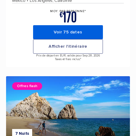
Mexico
Los Angeles, Californie
170
MOY. PAR PERSONNE*
€
Voir 75 dates
Afficher l'itinéraire
Prix de départ en EUR, valide pour Sep 28, 2026
Taxes et frais inclus.*
Offres flash
7 Nuits