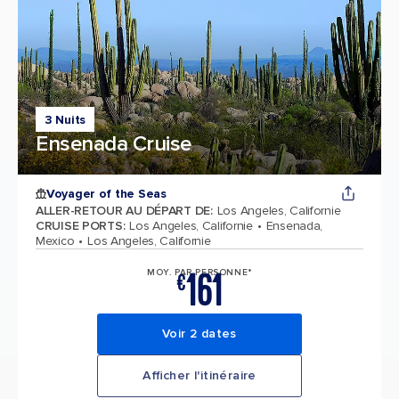
3 Nuits
Ensenada Cruise
Voyager of the Seas
ALLER-RETOUR AU DÉPART DE
:
Los Angeles, Californie
CRUISE PORTS
:
Los Angeles, Californie
Ensenada,
Mexico
Los Angeles, Californie
161
MOY. PAR PERSONNE*
€
Voir 2 dates
Afficher l'itinéraire