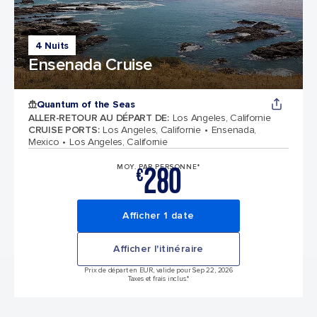
4 Nuits
Ensenada Cruise
Quantum of the Seas
ALLER-RETOUR AU DÉPART DE
:
Los Angeles, Californie
CRUISE PORTS
:
Los Angeles, Californie
Ensenada,
Mexico
Los Angeles, Californie
280
MOY. PAR PERSONNE*
€
Afficher 1 date
Afficher l'itinéraire
Prix de départ en EUR, valide pour Sep 22, 2026
Taxes et frais inclus.*