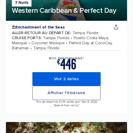
7 Nuits
Western Caribbean & Perfect Day
Enchantment of the Seas
ALLER-RETOUR AU DÉPART DE
:
Tampa, Floride
CRUISE PORTS
:
Tampa, Floride
Puerto Costa Maya,
Mexique
Cozumel, Mexique
Perfect Day at CocoCay,
Bahamas
Tampa, Floride
446
MOY. PAR PERSONNE*
€
Voir 2 dates
Afficher l'itinéraire
Prix de départ en EUR, valide pour Nov 8, 2026
Taxes et frais inclus.*