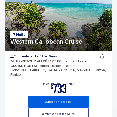
7 Nuits
Western Caribbean Cruise
Enchantment of the Seas
ALLER-RETOUR AU DÉPART DE
:
Tampa, Floride
CRUISE PORTS
:
Tampa, Floride
Roatán,
Honduras
Belize City, Belize
Cozumel, Mexique
Tampa,
Floride
733
MOY. PAR PERSONNE*
€
Afficher 1 date
Afficher l'itinéraire