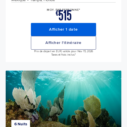
515
MOY. PAR PERSONNE*
€
Afficher 1 date
Afficher l'itinéraire
Prix de départ en EUR, valide pour Nov 15, 2026
Taxes et frais inclus.*
6 Nuits