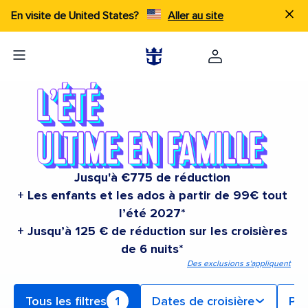
En visite de United States?
Aller au site
Jusqu'à €775 de réduction
+ Les enfants et les ados à partir de 99€ tout
l’été 2027*
+ Jusqu’à 125 € de réduction sur les croisières
de 6 nuits*
Des exclusions s'appliquent
Tous les filtres
1
Dates de croisière
Po