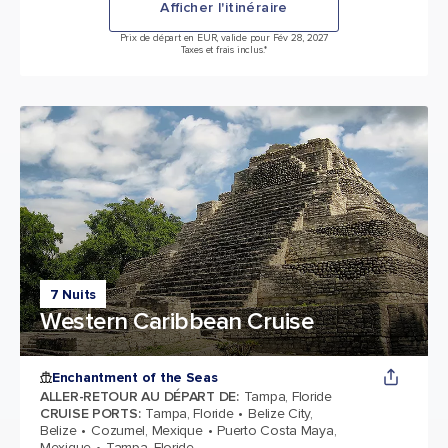
Afficher l'itinéraire
Prix de départ en EUR, valide pour Fév 28, 2027
Taxes et frais inclus.*
7 Nuits
Western Caribbean Cruise
Enchantment of the Seas
ALLER-RETOUR AU DÉPART DE
:
Tampa, Floride
CRUISE PORTS
:
Tampa, Floride
Belize City,
Belize
Cozumel, Mexique
Puerto Costa Maya,
Mexique
Tampa, Floride