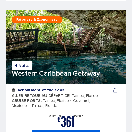
Réservez & Économisez
4 Nuits
Western Caribbean Getaway
Enchantment of the Seas
ALLER-RETOUR AU DÉPART DE
:
Tampa, Floride
CRUISE PORTS
:
Tampa, Floride
Cozumel,
Mexique
Tampa, Floride
361
MOY. PAR PERSONNE*
€