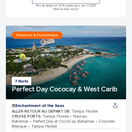
Prix de départ en EUR, valide pour Jan 17, 2027
Taxes et frais inclus.*
Réservez & Économisez
7 Nuits
Perfect Day Cococay & West Carib
Enchantment of the Seas
ALLER-RETOUR AU DÉPART DE
:
Tampa, Floride
CRUISE PORTS
:
Tampa, Floride
Nassau,
Bahamas
Perfect Day at CocoCay, Bahamas
Cozumel,
Mexique
Tampa, Floride