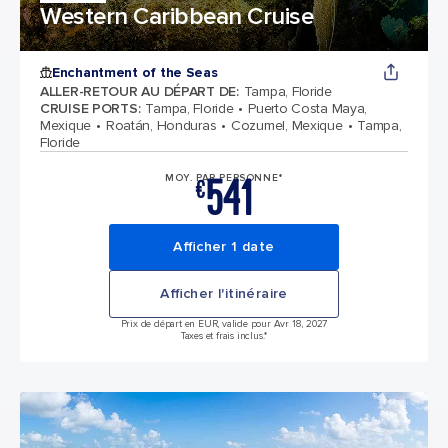
Western Caribbean Cruise
Enchantment of the Seas
ALLER-RETOUR AU DÉPART DE
:
Tampa, Floride
CRUISE PORTS
:
Tampa, Floride
Puerto Costa Maya,
Mexique
Roatán, Honduras
Cozumel, Mexique
Tampa,
Floride
541
MOY. PAR PERSONNE*
€
Afficher 1 date
Afficher l'itinéraire
Prix de départ en EUR, valide pour Avr 18, 2027
Taxes et frais inclus.*