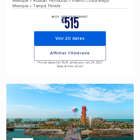
Mexique
Roatán, Honduras
Puerto Costa Maya,
Mexique
Tampa, Floride
515
MOY. PAR PERSONNE*
€
Voir 20 dates
Afficher l'itinéraire
Prix de départ en EUR, valide pour Jan 24, 2027
Taxes et frais inclus.*