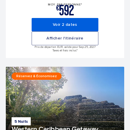
592
MOY. PAR PERSONNE*
€
Voir 2 dates
Afficher l'itinéraire
Prix de départ en EUR, valide pour Sep 25, 2027
Taxes et frais inclus.*
Réservez & Économisez
5 Nuits
Western Caribbean Getaway