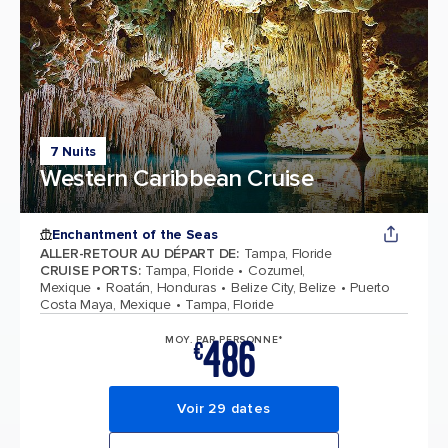
7 Nuits
Western Caribbean Cruise
Enchantment of the Seas
ALLER-RETOUR AU DÉPART DE
:
Tampa, Floride
CRUISE PORTS
:
Tampa, Floride
Cozumel,
Mexique
Roatán, Honduras
Belize City, Belize
Puerto
Costa Maya, Mexique
Tampa, Floride
486
MOY. PAR PERSONNE*
€
Voir 29 dates