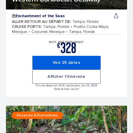
Enchantment of the Seas
ALLER-RETOUR AU DÉPART DE
:
Tampa, Floride
CRUISE PORTS
:
Tampa, Floride
Puerto Costa Maya,
Mexique
Cozumel, Mexique
Tampa, Floride
328
MOY. PAR PERSONNE*
€
Voir 25 dates
Afficher l'itinéraire
Prix de départ en EUR, valide pour Jan 19, 2028
Taxes et frais inclus.*
Réservez & Économisez