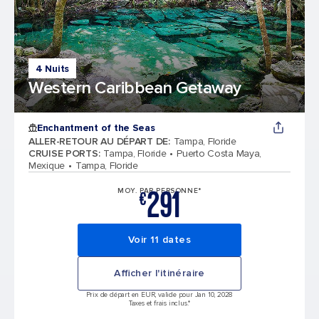
4 Nuits
Western Caribbean Getaway
Enchantment of the Seas
ALLER-RETOUR AU DÉPART DE
:
Tampa, Floride
CRUISE PORTS
:
Tampa, Floride
Puerto Costa Maya,
Mexique
Tampa, Floride
291
MOY. PAR PERSONNE*
€
Voir 11 dates
Afficher l'itinéraire
Prix de départ en EUR, valide pour Jan 10, 2028
Taxes et frais inclus.*