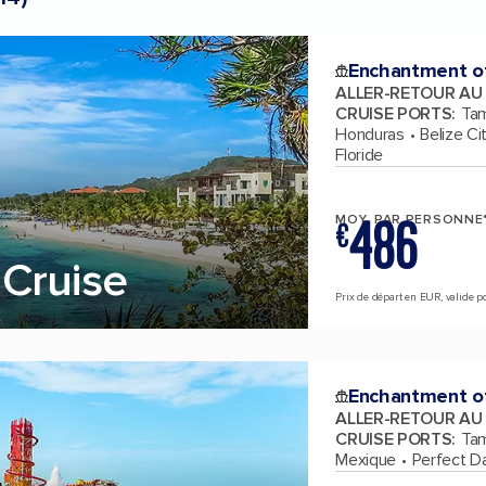
Enchantment o
ALLER-RETOUR AU
CRUISE PORTS
:
Tam
Honduras
Belize Cit
Floride
486
MOY. PAR PERSONNE
€
Cruise
Prix de départ en EUR, valide pou
Enchantment o
ALLER-RETOUR AU
CRUISE PORTS
:
Tam
Mexique
Perfect D