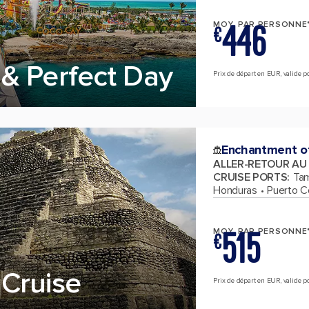
446
MOY. PAR PERSONNE
€
& Perfect Day
Prix de départ en EUR, valide pou
Enchantment o
ALLER-RETOUR AU
CRUISE PORTS
:
Tam
Honduras
Puerto C
515
MOY. PAR PERSONNE
€
Cruise
Prix de départ en EUR, valide pou