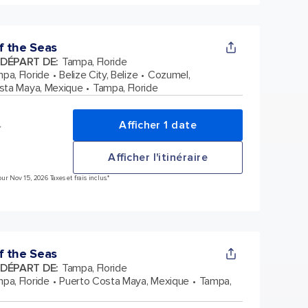
f the Seas
 DÉPART DE
:
Tampa, Floride
pa, Floride
Belize City, Belize
Cozumel,
sta Maya, Mexique
Tampa, Floride
Afficher 1 date
*
Afficher l'itinéraire
r Nov 15, 2026 Taxes et frais inclus.*
f the Seas
 DÉPART DE
:
Tampa, Floride
pa, Floride
Puerto Costa Maya, Mexique
Tampa,