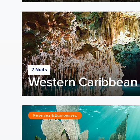
7 Nuits
Western Caribbean 
Réservez & Économisez