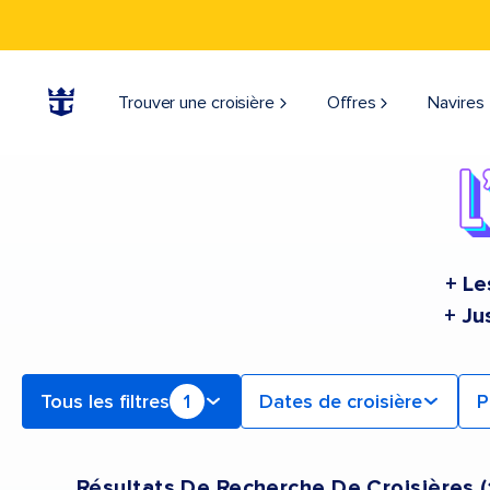
Find a Cruise | Search the Best Cruises for 2026 & 2027
Trouver une croisière
Offres
Navires
+ Le
+ Ju
Tous les filtres
1
Dates de croisière
P
Résultats De Recherche De Croisières
(