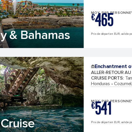
465
MOY. PAR PERSONNE
€
ay & Bahamas
Prix de départ en EUR, valide pou
Enchantment o
ALLER-RETOUR AU
CRUISE PORTS
:
Tam
Honduras
Cozumel,
541
MOY. PAR PERSONNE
€
Cruise
Prix de départ en EUR, valide pou