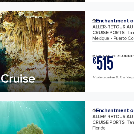
Enchantment o
ALLER-RETOUR AU
CRUISE PORTS
:
Tam
Mexique
Puerto Co
515
MOY. PAR PERSONNE
€
Cruise
Prix de départ en EUR, valide pou
Enchantment o
ALLER-RETOUR AU
CRUISE PORTS
:
Tam
Floride