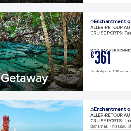
Enchantment o
ALLER-RETOUR AU
CRUISE PORTS
:
Tam
361
MOY. PAR PERSONNE
€
Prix de départ en EUR, valide pou
 Getaway
Enchantment o
ALLER-RETOUR AU
CRUISE PORTS
:
Tam
Bahamas
Nassau, 