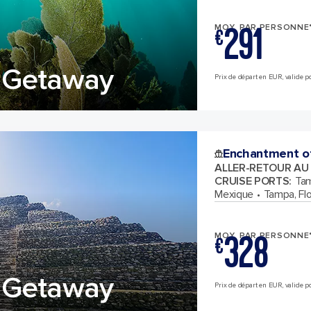
291
MOY. PAR PERSONNE
€
 Getaway
Prix de départ en EUR, valide pou
Enchantment o
ALLER-RETOUR AU
CRUISE PORTS
:
Tam
Mexique
Tampa, Flo
328
MOY. PAR PERSONNE
€
 Getaway
Prix de départ en EUR, valide pou