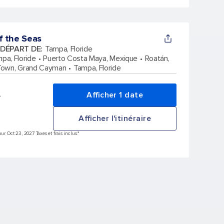
f the Seas
 DÉPART DE
:
Tampa, Floride
pa, Floride
Puerto Costa Maya, Mexique
Roatán,
Town, Grand Cayman
Tampa, Floride
Afficher 1 date
*
Afficher l'itinéraire
r Oct 23, 2027 Taxes et frais inclus.*