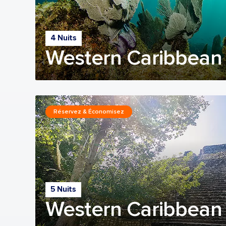
4 Nuits
Western Caribbean
Réservez & Économisez
5 Nuits
Western Caribbean