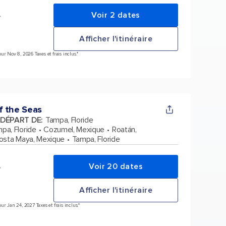
Voir 2 dates
*
Afficher l'itinéraire
r Nov 8, 2026 Taxes et frais inclus.*
f the Seas
 DÉPART DE
:
Tampa, Floride
pa, Floride
Cozumel, Mexique
Roatán,
osta Maya, Mexique
Tampa, Floride
Voir 20 dates
*
Afficher l'itinéraire
r Jan 24, 2027 Taxes et frais inclus.*