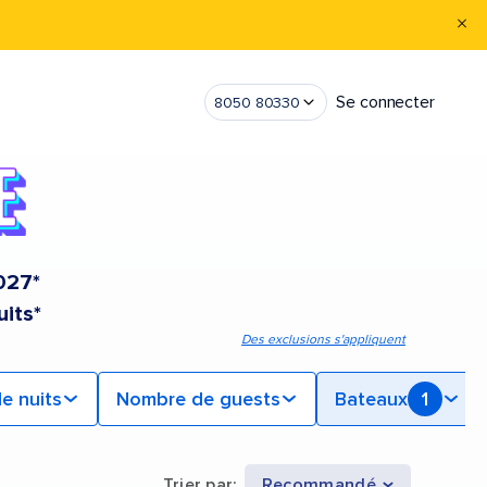
Se connecter
8050 80330
2027*
uits*
Des exclusions s'appliquent
e nuits
Nombre de guests
Bateaux
1
Trier par
:
Recommandé