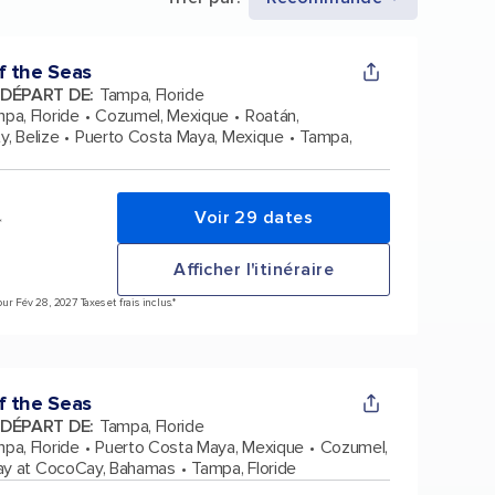
f the Seas
 DÉPART DE
:
Tampa, Floride
pa, Floride
Cozumel, Mexique
Roatán,
y, Belize
Puerto Costa Maya, Mexique
Tampa,
Voir 29 dates
*
Afficher l'itinéraire
r Fév 28, 2027 Taxes et frais inclus.*
f the Seas
 DÉPART DE
:
Tampa, Floride
pa, Floride
Puerto Costa Maya, Mexique
Cozumel,
ay at CocoCay, Bahamas
Tampa, Floride