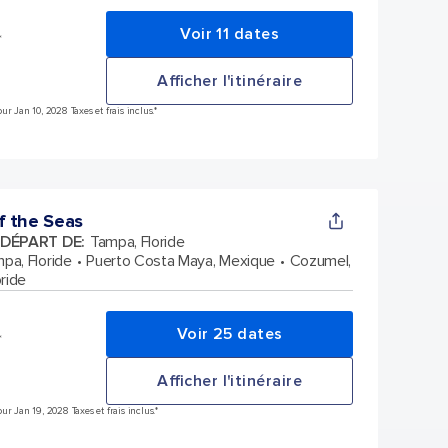
Voir 11 dates
*
Afficher l'itinéraire
r Jan 10, 2028 Taxes et frais inclus.*
f the Seas
 DÉPART DE
:
Tampa, Floride
pa, Floride
Puerto Costa Maya, Mexique
Cozumel,
ride
Voir 25 dates
*
Afficher l'itinéraire
r Jan 19, 2028 Taxes et frais inclus.*