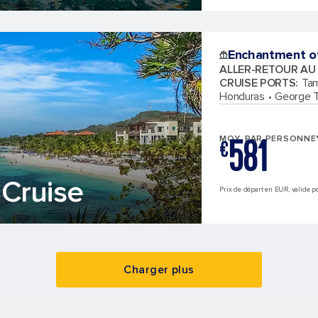
Enchantment o
ALLER-RETOUR AU
CRUISE PORTS
:
Tam
Honduras
George 
581
MOY. PAR PERSONNE
€
Cruise
Prix de départ en EUR, valide pou
Charger plus