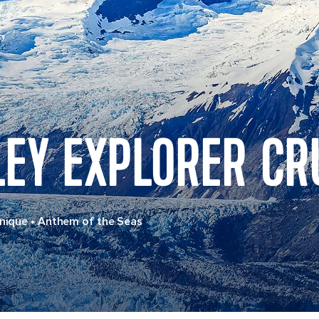
LEY EXPLORER CR
nnique
•
Anthem of the Seas