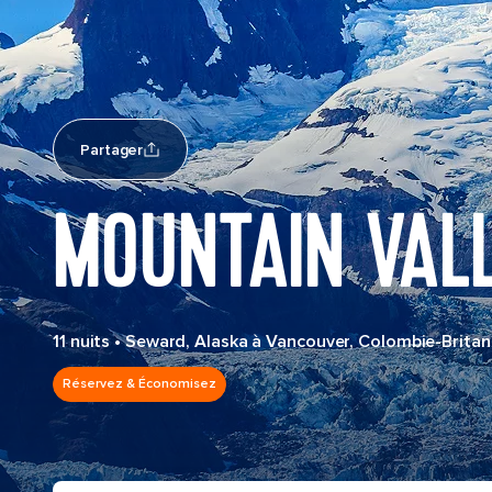
Partager
MOUNTAIN VAL
11 nuits
•
Seward, Alaska à Vancouver, Colombie-Brita
Réservez & Économisez