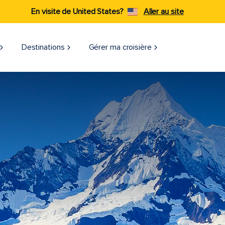
En visite de United States?
Aller au site
Destinations
Gérer ma croisière