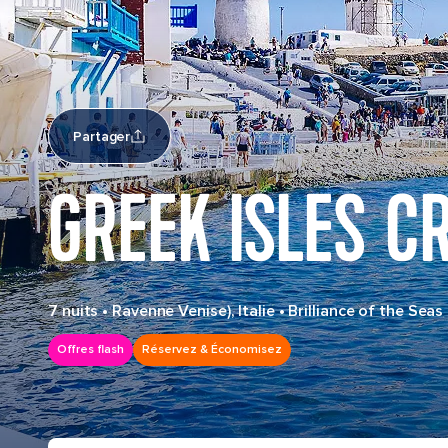
Partager
GREEK ISLES C
7 nuits
•
Ravenne Venise), Italie
•
Brilliance of the Seas
Offres flash
Réservez & Économisez