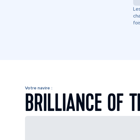
Les
cha
foi
Votre navire :
BRILLIANCE OF T