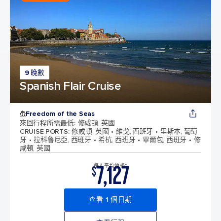
9 晚數
Spanish Flair Cruise
Freedom of the Seas
來回行程所需最低
:
修咸頓, 英國
CRUISE PORTS
:
修咸頓, 英國
維戈, 西班牙
里斯本, 葡萄
牙
拉科魯尼亞, 西班牙
希杭, 西班牙
畢爾包, 西班牙
修
咸頓, 英國
7,127
每人平均價格*
$
查看 1 個日期