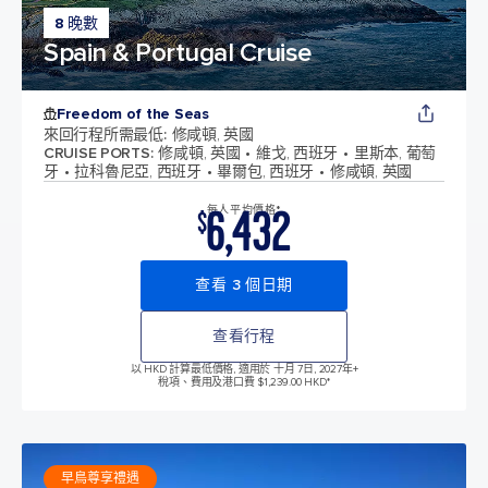
8 晚數
Spain & Portugal Cruise
Freedom of the Seas
來回行程所需最低
:
修咸頓, 英國
CRUISE PORTS
:
修咸頓, 英國
維戈, 西班牙
里斯本, 葡萄
牙
拉科魯尼亞, 西班牙
畢爾包, 西班牙
修咸頓, 英國
6,432
每人平均價格*
$
查看 3 個日期
查看行程
以 HKD 計算最低價格, 適用於 十月 7日, 2027年
+
稅項、費用及港口費 $1,239.00 HKD*
早鳥尊享禮遇