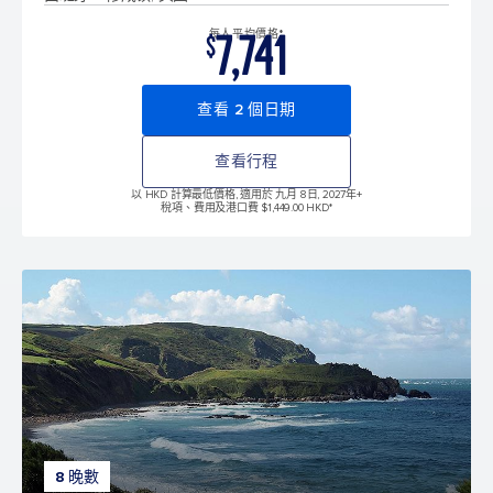
7,741
每人平均價格*
$
查看 2 個日期
查看行程
以 HKD 計算最低價格, 適用於 九月 8日, 2027年
+
稅項、費用及港口費 $1,449.00 HKD*
8 晚數