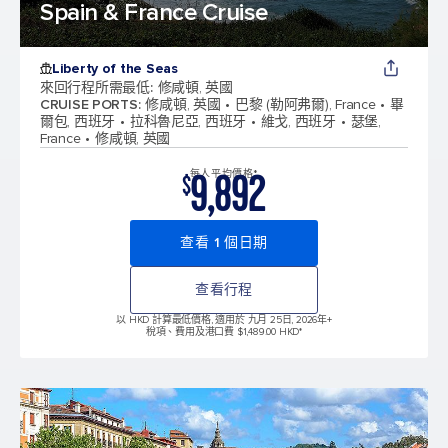
Spain & France Cruise
Liberty of the Seas
來回行程所需最低
:
修咸頓, 英國
CRUISE PORTS
:
修咸頓, 英國
巴黎 (勒阿弗爾), France
畢
爾包, 西班牙
拉科魯尼亞, 西班牙
維戈, 西班牙
瑟堡,
France
修咸頓, 英國
9,892
每人平均價格*
$
查看 1 個日期
查看行程
以 HKD 計算最低價格, 適用於 九月 25日, 2026年
+
稅項、費用及港口費 $1,489.00 HKD*