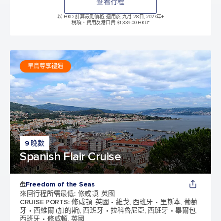
查看行程
以 HKD 計算最低價格, 適用於 九月 28日, 2027年
+
稅項、費用及港口費 $1,339.00 HKD*
早鳥尊享禮遇
9 晚數
Spanish Flair Cruise
Freedom of the Seas
來回行程所需最低
:
修咸頓, 英國
CRUISE PORTS
:
修咸頓, 英國
維戈, 西班牙
里斯本, 葡萄
牙
西維爾 (加的斯), 西班牙
拉科魯尼亞, 西班牙
畢爾包,
西班牙
修咸頓, 英國