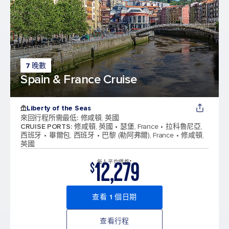
7 晚數
Spain & France Cruise
Liberty of the Seas
來回行程所需最低
:
修咸頓, 英國
CRUISE PORTS
:
修咸頓, 英國
瑟堡, France
拉科魯尼亞,
西班牙
畢爾包, 西班牙
巴黎 (勒阿弗爾), France
修咸頓,
英國
12,279
每人平均價格*
$
查看 1 個日期
查看行程