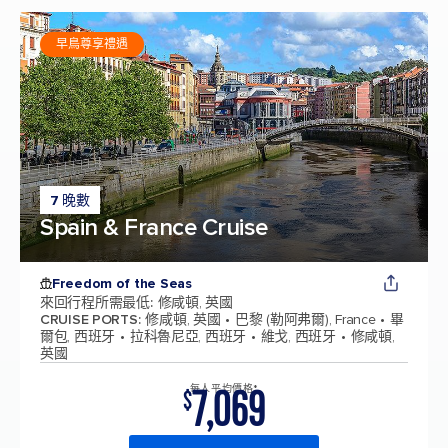
早鳥尊享禮遇
7 晚數
Spain & France Cruise
Freedom of the Seas
來回行程所需最低
:
修咸頓, 英國
CRUISE PORTS
:
修咸頓, 英國
巴黎 (勒阿弗爾), France
畢
爾包, 西班牙
拉科魯尼亞, 西班牙
維戈, 西班牙
修咸頓,
英國
7,069
每人平均價格*
$