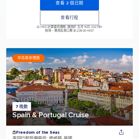
查看 2 個日期
查看行程
以 HKD 計算最低價格, 適用於 五月 16日, 2027年
+
稅項、費用及港口費 $1,239.00 HKD*
早鳥尊享禮遇
7 晚數
Spain & Portugal Cruise
Freedom of the Seas
來回行程所需最低
:
修咸頓, 英國