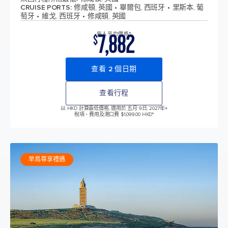
CRUISE PORTS
:
修咸頓, 英國
畢爾包, 西班牙
里斯本, 葡
萄牙
維戈, 西班牙
修咸頓, 英國
7,882
每人平均價格*
$
查看 2 個日期
查看行程
以 HKD 計算最低價格, 適用於 五月 9日, 2027年
+
稅項、費用及港口費 $1,099.00 HKD*
早鳥尊享禮遇