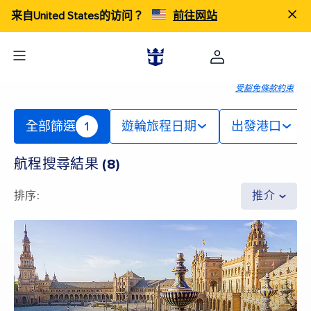
来自United States的访问？
前往网站
受豁免條款約束
全部篩選
1
遊輪旅程日期
出發港口
航程搜尋結果
(
8
)
排序
:
推介