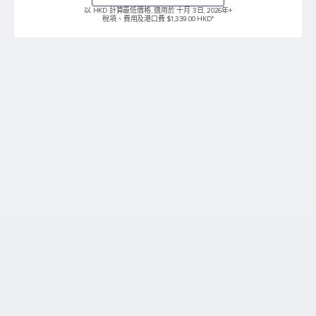
以 HKD 計算最低價格, 適用於 十月 3日, 2026年
+
稅項、費用及港口費 $1,339.00 HKD*