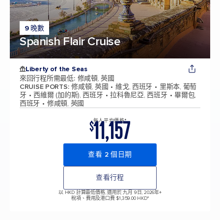
9 晚數
Spanish Flair Cruise
Liberty of the Seas
來回行程所需最低
:
修咸頓, 英國
CRUISE PORTS
:
修咸頓, 英國
維戈, 西班牙
里斯本, 葡萄
牙
西維爾 (加的斯), 西班牙
拉科魯尼亞, 西班牙
畢爾包,
西班牙
修咸頓, 英國
11,157
每人平均價格*
$
查看 2 個日期
查看行程
以 HKD 計算最低價格, 適用於 九月 9日, 2026年
+
稅項、費用及港口費 $1,359.00 HKD*