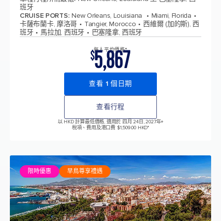
班牙
CRUISE PORTS
:
New Orleans, Louisiana
Miami, Florida
卡薩布蘭卡, 摩洛哥
Tangier, Morocco
西維爾 (加的斯), 西
班牙
馬拉加, 西班牙
巴塞隆拿, 西班牙
5,867
每人平均價格*
$
查看 1 個日期
查看行程
以 HKD 計算最低價格, 適用於 四月 24日, 2027年
+
稅項、費用及港口費 $1,509.00 HKD*
限時優惠
早鳥尊享禮遇