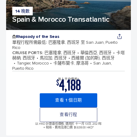
14 晚數
Spain & Morocco Transatlantic
Rhapsody of the Seas
單程行程所需最低
:
巴塞隆拿, 西班牙 至 San Juan, Puerto
Rico
CRUISE PORTS
:
巴塞隆拿, 西班牙
華倫西亞, 西班牙
卡塔
赫納, 西班牙
馬拉加, 西班牙
西維爾 (加的斯), 西班牙
Tangier, Morocco
卡薩布蘭卡, 摩洛哥
San Juan,
Puerto Rico
4,188
每人平均價格*
$
查看 1 個日期
查看行程
以 HKD 計算最低價格, 適用於 十一月 13日, 2027年
+ 稅項、費用及港口費 $1,638.00 HKD*