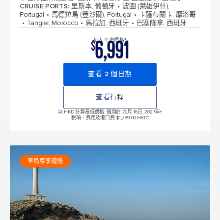
CRUISE PORTS
:
里斯本, 葡萄牙
波圖 (萊雄伊什),
Portugal
馬德拉島 (豐沙爾), Portugal
卡薩布蘭卡, 摩洛哥
Tangier, Morocco
馬拉加, 西班牙
巴塞隆拿, 西班牙
6,991
每人平均價格*
$
查看 2 個日期
查看行程
以 HKD 計算最低價格, 適用於 九月 16日, 2027年
+
稅項、費用及港口費 $1,289.00 HKD*
早鳥尊享禮遇