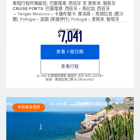
單程行程所需最低
:
巴塞隆拿, 西班牙 至 里斯本, 葡萄牙
CRUISE PORTS
:
巴塞隆拿, 西班牙
馬拉加, 西班牙
Tangier, Morocco
卡薩布蘭卡, 摩洛哥
馬德拉島 (豐沙
爾), Portugal
波圖 (萊雄伊什), Portugal
里斯本, 葡萄牙
7,041
每人平均價格*
$
查看 1 個日期
查看行程
以 HKD 計算最低價格, 適用於 五月 18日, 2027年
+
稅項、費用及港口費 $1,519.00 HKD*
早鳥尊享禮遇