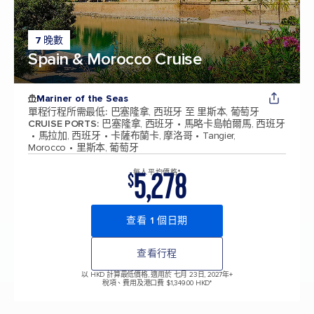
7 晚數
Spain & Morocco Cruise
Mariner of the Seas
單程行程所需最低
:
巴塞隆拿, 西班牙 至 里斯本, 葡萄牙
CRUISE PORTS
:
巴塞隆拿, 西班牙
馬略卡島帕爾馬, 西班牙
馬拉加, 西班牙
卡薩布蘭卡, 摩洛哥
Tangier,
Morocco
里斯本, 葡萄牙
5,278
每人平均價格*
$
查看 1 個日期
查看行程
以 HKD 計算最低價格, 適用於 七月 23日, 2027年
+
稅項、費用及港口費 $1,349.00 HKD*