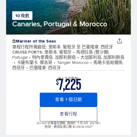
10 晚數
Canaries, Portugal & Morocco
Mariner of the Seas
單程行程所需最低
:
里斯本, 葡萄牙 至 巴塞隆拿, 西班牙
CRUISE PORTS
:
里斯本, 葡萄牙
馬德拉島 (豐沙爾),
Portugal
特內里費島, 加那利群島
大加那利島, 加那利群島
卡薩布蘭卡, 摩洛哥
Tangier, Morocco
馬略卡島帕爾馬,
西班牙
巴塞隆拿, 西班牙
7,225
每人平均價格*
$
查看 1 個日期
查看行程
以 HKD 計算最低價格, 適用於 十月 4日, 2027年
+
稅項、費用及港口費 $1,319.00 HKD*