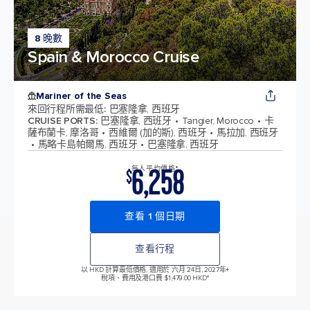
8 晚數
Spain & Morocco Cruise
Mariner of the Seas
來回行程所需最低
:
巴塞隆拿, 西班牙
CRUISE PORTS
:
巴塞隆拿, 西班牙
Tangier, Morocco
卡
薩布蘭卡, 摩洛哥
西維爾 (加的斯), 西班牙
馬拉加, 西班牙
馬略卡島帕爾馬, 西班牙
巴塞隆拿, 西班牙
6,258
每人平均價格*
$
查看 1 個日期
查看行程
以 HKD 計算最低價格, 適用於 六月 24日, 2027年
+
稅項、費用及港口費 $1,479.00 HKD*