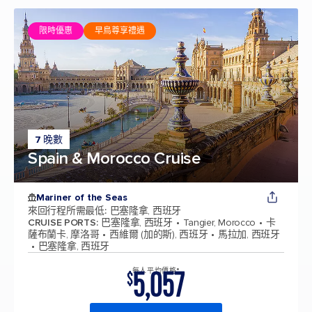
限時優惠
早鳥尊享禮遇
7 晚數
Spain & Morocco Cruise
Mariner of the Seas
來回行程所需最低
:
巴塞隆拿, 西班牙
CRUISE PORTS
:
巴塞隆拿, 西班牙
Tangier, Morocco
卡
薩布蘭卡, 摩洛哥
西維爾 (加的斯), 西班牙
馬拉加, 西班牙
巴塞隆拿, 西班牙
5,057
每人平均價格*
$