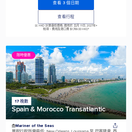
查看 3 個日期
查看行程
以 HKD 計算最低價格, 適用於 五月 11日, 2027年
+
稅項、費用及港口費 $1,789.00 HKD*
限時優惠
17 晚數
Spain & Morocco Transatlantic
Mariner of the Seas
單程行程所需最低
:
New Orleans, Louisiana 至 巴塞隆拿, 西