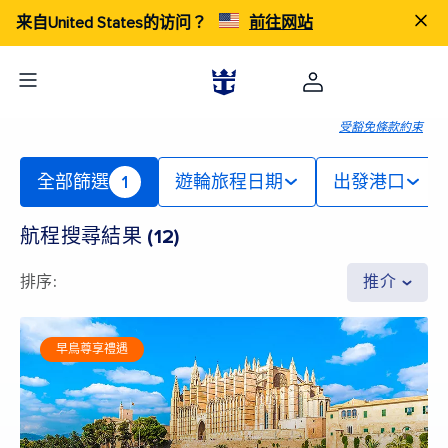
来自United States的访问？
前往网站
受豁免條款約束
全部篩選
1
遊輪旅程日期
出發港口
航程搜尋結果
(
12
)
排序
:
推介
早鳥尊享禮遇