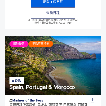
查看 1 個日期
查看行程
以 HKD 計算最低價格, 適用於 四月 19日, 2027年
+
稅項、費用及港口費 $1,739.00 HKD*
限時優惠
早鳥尊享禮遇
9 晚數
Spain, Portugal & Morocco
Mariner of the Seas
單程行程所需最低
:
里斯本, 葡萄牙 至 巴塞隆拿, 西班牙