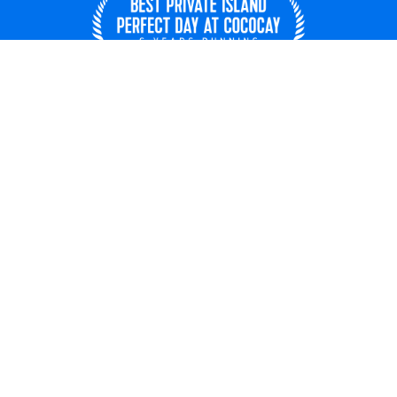
香港, 中國
© 2026 皇家加勒比國際遊輪
乘客票據合同
關於我們
私隱
數碼使用條款和最終用戶許可協議
乘客權利法案
行程更新
新聞中心
Unsolicited Ideas Policy
License Number: 353938