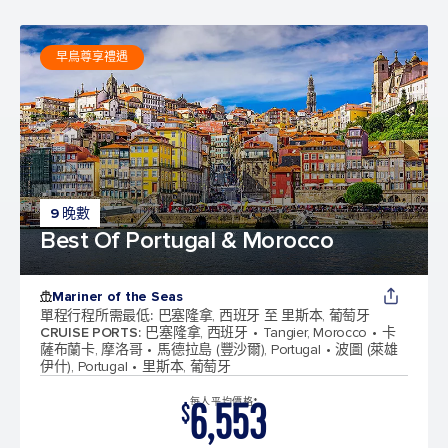
早鳥尊享禮遇
9 晚數
Best Of Portugal & Morocco
Mariner of the Seas
單程行程所需最低
:
巴塞隆拿, 西班牙 至 里斯本, 葡萄牙
CRUISE PORTS
:
巴塞隆拿, 西班牙
Tangier, Morocco
卡
薩布蘭卡, 摩洛哥
馬德拉島 (豐沙爾), Portugal
波圖 (萊雄
伊什), Portugal
里斯本, 葡萄牙
6,553
每人平均價格*
$