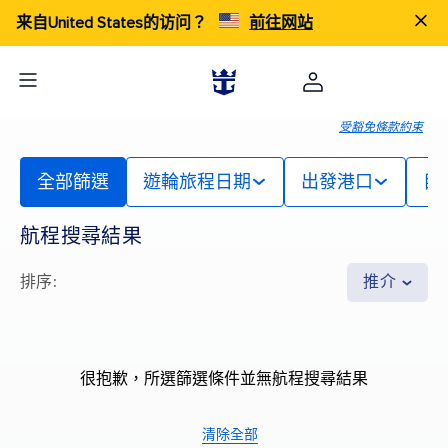
来自United States的访问？
前往网站
受豁免條款約束
全部篩選
遊輪旅程日期
出發港口
目
航程搜尋結果
排序
:
推介
很抱歉，所選篩選條件並無航程搜尋結果
清除全部