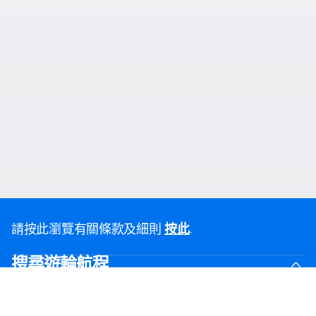
請按此瀏覽有關條款及細則
.
按此
搜尋遊輪航程
黑色星期五優惠
最後召集優惠航線