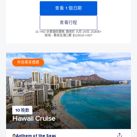
查看 1 個日期
查看行程
以 HKD 計算最低價格, 適用於 九月 29日, 2026年
+
稅項、費用及港口費 $1,038.00 HKD*
早鳥尊享禮遇
10 晚數
Hawaii Cruise
Anthem of the Seas