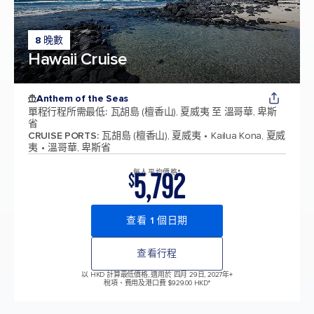
8 晚數
Hawaii Cruise
Anthem of the Seas
單程行程所需最低
:
瓦胡島 (檀香山), 夏威夷 至 溫哥華, 卑斯
省
CRUISE PORTS
:
瓦胡島 (檀香山), 夏威夷
Kailua Kona, 夏威
夷
溫哥華, 卑斯省
5,792
每人平均價格*
$
查看 1 個日期
查看行程
以 HKD 計算最低價格, 適用於 四月 29日, 2027年
+
稅項、費用及港口費 $929.00 HKD*