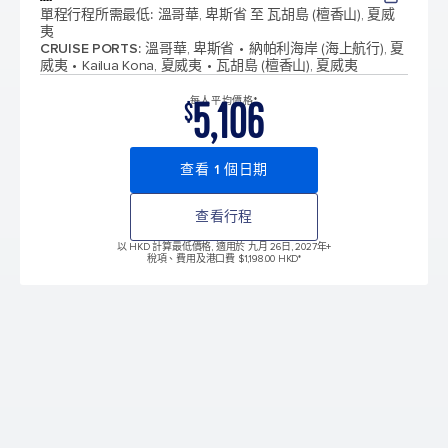
單程行程所需最低
:
溫哥華, 卑斯省 至 瓦胡島 (檀香山), 夏威
夷
CRUISE PORTS
:
溫哥華, 卑斯省
納帕利海岸 (海上航行), 夏
威夷
Kailua Kona, 夏威夷
瓦胡島 (檀香山), 夏威夷
5,106
每人平均價格*
$
查看 1 個日期
查看行程
以 HKD 計算最低價格, 適用於 九月 26日, 2027年
+
稅項、費用及港口費 $1,198.00 HKD*