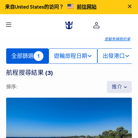
来自United States的访问？
前往网站
受豁免條款約束
全部篩選
1
遊輪旅程日期
出發港口
航程搜尋結果
(
3
)
排序
:
推介