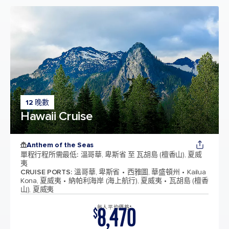
12 晚數
Hawaii Cruise
Anthem of the Seas
單程行程所需最低
:
溫哥華, 卑斯省 至 瓦胡島 (檀香山), 夏威
夷
CRUISE PORTS
:
溫哥華, 卑斯省
西雅圖, 華盛頓州
Kailua
Kona, 夏威夷
納帕利海岸 (海上航行), 夏威夷
瓦胡島 (檀香
山), 夏威夷
8,470
每人平均價格*
$