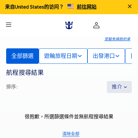
来自United States的访问？
前往网站
受豁免條款約束
全部篩選
遊輪旅程日期
出發港口
目
航程搜尋結果
排序
:
推介
很抱歉，所選篩選條件並無航程搜尋結果
清除全部