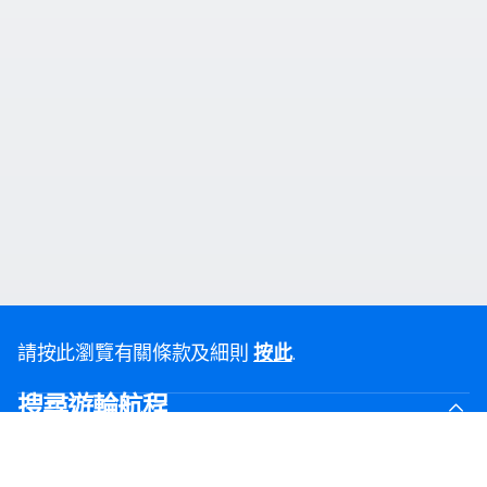
請按此瀏覽有關條款及細則
.
按此
搜尋遊輪航程
黑色星期五優惠
最後召集優惠航線