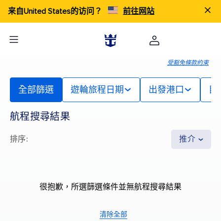
来自United States的访问？
前往网站
受豁免條款約束
全部篩選
遊輪旅程日期
出發港口
目
航程搜尋結果
排序
:
推介
很抱歉，所選篩選條件並無航程搜尋結果
清除全部