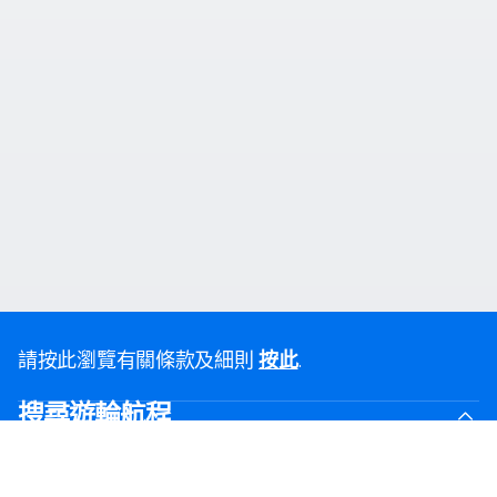
請按此瀏覽有關條款及細則
.
按此
搜尋遊輪航程
黑色星期五優惠
最後召集優惠航線