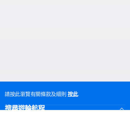
請按此瀏覽有關條款及細則
.
按此
搜尋遊輪航程
黑色星期五優惠
最後召集優惠航線