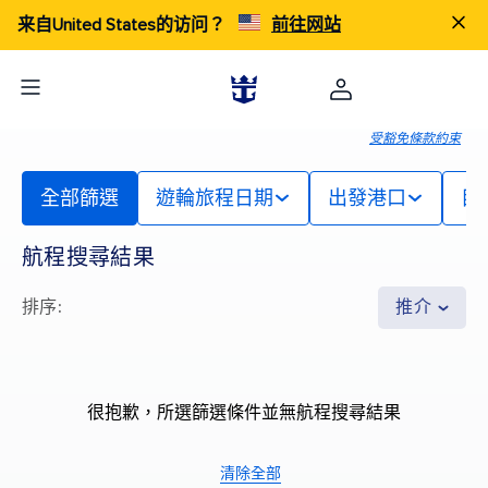
来自United States的访问？
前往网站
受豁免條款約束
全部篩選
遊輪旅程日期
出發港口
目
航程搜尋結果
排序
:
推介
很抱歉，所選篩選條件並無航程搜尋結果
清除全部