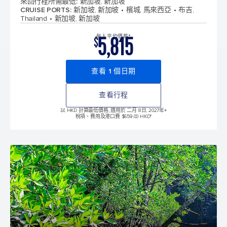
來回行程所需最低
:
新加坡, 新加坡
CRUISE PORTS
:
新加坡, 新加坡
檳城, 馬來西亞
布吉,
Thailand
新加坡, 新加坡
5,815
每人平均價格*
$
查看 1 個日期
查看行程
以 HKD 計算最低價格, 適用於 二月 8日, 2027年
+
稅項、費用及港口費 $659.00 HKD*