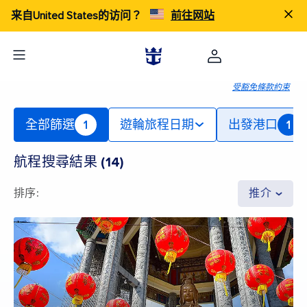
来自United States的访问？
前往网站
受豁免條款約束
全部篩選
1
遊輪旅程日期
出發港口
1
航程搜尋結果
(
14
)
排序
:
推介