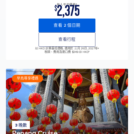
2,375
每人平均價格*
$
查看 2 個日期
查看行程
以 HKD 計算最低價格, 適用於 三月 26日, 2027年
+
稅項、費用及港口費 $349.00 HKD*
早鳥尊享禮遇
3 晚數
Penang Cruise