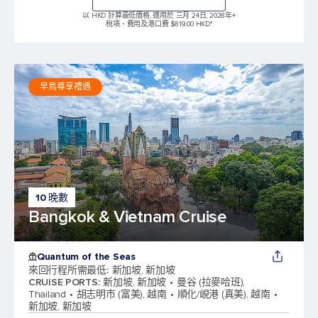
以 HKD 計算最低價格, 適用於 三月 24日, 2028年
+
稅項、費用及港口費 $819.00 HKD*
早鳥尊享禮遇
10 晚數
Bangkok & Vietnam Cruise
Quantum of the Seas
來回行程所需最低
:
新加坡, 新加坡
CRUISE PORTS
:
新加坡, 新加坡
曼谷 (拉麥哈班),
Thailand
胡志明市 (富美), 越南
順化/峴港 (真美), 越南
新加坡, 新加坡