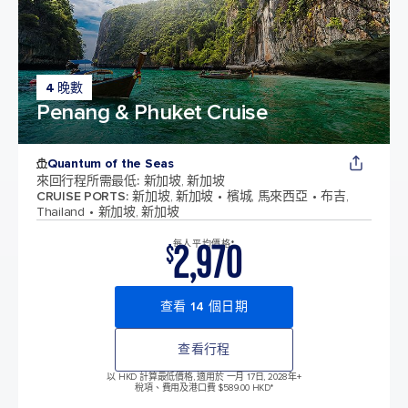
4 晚數
Penang & Phuket Cruise
Quantum of the Seas
來回行程所需最低
:
新加坡, 新加坡
CRUISE PORTS
:
新加坡, 新加坡
檳城, 馬來西亞
布吉,
Thailand
新加坡, 新加坡
2,970
每人平均價格*
$
查看 14 個日期
查看行程
以 HKD 計算最低價格, 適用於 一月 17日, 2028年
+
稅項、費用及港口費 $589.00 HKD*