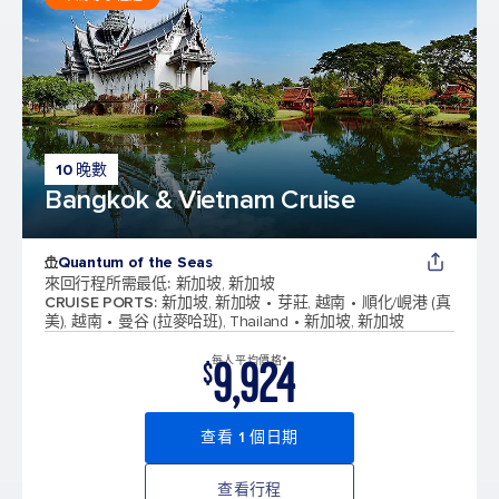
10 晚數
Bangkok & Vietnam Cruise
Quantum of the Seas
來回行程所需最低
:
新加坡, 新加坡
CRUISE PORTS
:
新加坡, 新加坡
芽莊, 越南
順化/峴港 (真
美), 越南
曼谷 (拉麥哈班), Thailand
新加坡, 新加坡
9,924
每人平均價格*
$
查看 1 個日期
查看行程