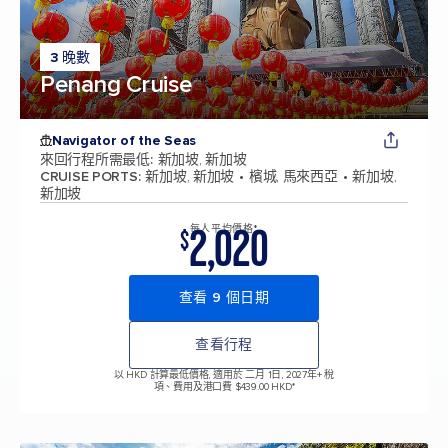
3 晚數
Penang Cruise
Navigator of the Seas
來回行程所需最低
:
新加坡, 新加坡
CRUISE PORTS
:
新加坡, 新加坡
檳城, 馬來西亞
新加坡,
新加坡
2,020
每人平均價格*
$
查看 9 個日期
查看行程
以 HKD 計算最低價格, 適用於 二月 1日, 2027年
+ 稅
項、費用及港口費 $439.00 HKD*