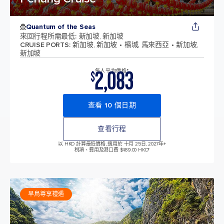
Quantum of the Seas
來回行程所需最低
:
新加坡, 新加坡
CRUISE PORTS
:
新加坡, 新加坡
檳城, 馬來西亞
新加坡,
新加坡
2,083
每人平均價格*
$
查看 10 個日期
查看行程
以 HKD 計算最低價格, 適用於 十月 25日, 2027年
+
稅項、費用及港口費 $489.00 HKD*
早鳥尊享禮遇