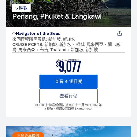
5 晚數
Penang, Phuket & Langkawi
Navigator of the Seas
來回行程所需最低
:
新加坡, 新加坡
CRUISE PORTS
:
新加坡, 新加坡
檳城, 馬來西亞
蘭卡威
島, 馬來西亞
布吉, Thailand
新加坡, 新加坡
9,077
每人平均價格*
$
查看 4 個日期
查看行程
以 HKD 計算最低價格, 適用於 十一月 19日, 2026年
+ 稅項、費用及港口費 $719.00 HKD*
早鳥尊享禮遇