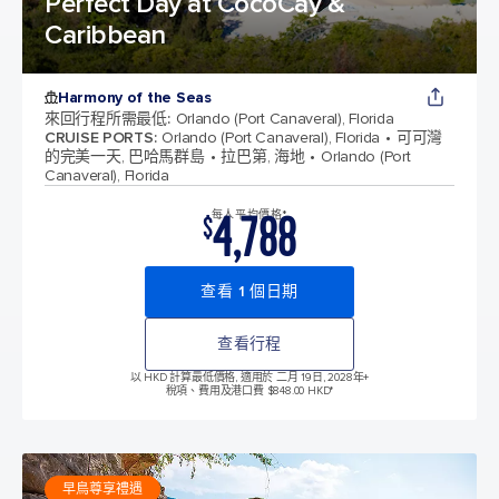
Perfect Day at CocoCay &
Caribbean
Harmony of the Seas
來回行程所需最低
:
Orlando (Port Canaveral), Florida
CRUISE PORTS
:
Orlando (Port Canaveral), Florida
可可灣
的完美一天, 巴哈馬群島
拉巴第, 海地
Orlando (Port
Canaveral), Florida
4,788
每人平均價格*
$
查看 1 個日期
查看行程
以 HKD 計算最低價格, 適用於 二月 19日, 2028年
+
稅項、費用及港口費 $848.00 HKD*
早鳥尊享禮遇