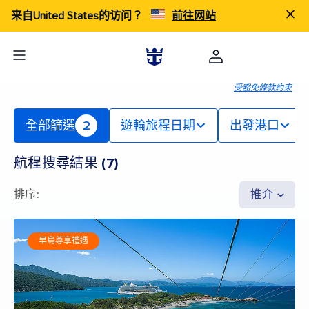
来自United States的访问？
前往网站
受豁免條款約束
全部篩選
2
遊輪旅程日期
出發港口
航程搜尋結果
(
7
)
排序
:
推介
早鳥尊享禮遇