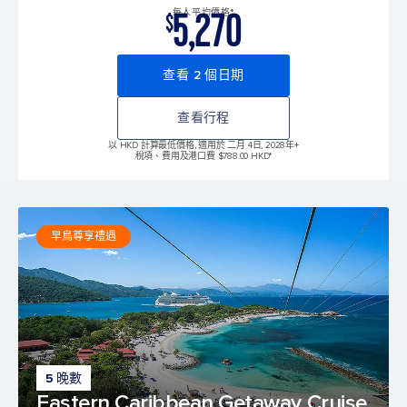
5,270
每人平均價格*
$
查看 2 個日期
查看行程
以 HKD 計算最低價格, 適用於 二月 4日, 2028年
+
稅項、費用及港口費 $788.00 HKD*
早鳥尊享禮遇
5 晚數
Eastern Caribbean Getaway Cruise