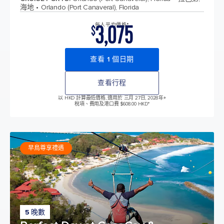
海地
Orlando (Port Canaveral), Florida
3,075
每人平均價格*
$
查看 1 個日期
查看行程
以 HKD 計算最低價格, 適用於 三月 27日, 2028年
+
稅項、費用及港口費 $608.00 HKD*
早鳥尊享禮遇
5 晚數