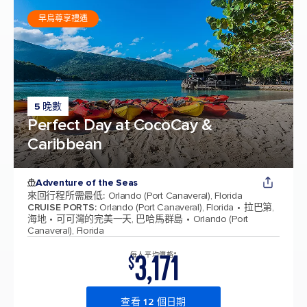
早鳥尊享禮遇
5 晚數
Perfect Day at CocoCay &
Caribbean
Adventure of the Seas
來回行程所需最低
:
Orlando (Port Canaveral), Florida
CRUISE PORTS
:
Orlando (Port Canaveral), Florida
拉巴第,
海地
可可灣的完美一天, 巴哈馬群島
Orlando (Port
Canaveral), Florida
3,171
每人平均價格*
$
查看 12 個日期