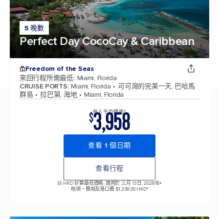
5 晚數
Perfect Day CocoCay & Caribbean
Freedom of the Seas
來回行程所需最低
:
Miami, Florida
CRUISE PORTS
:
Miami, Florida
可可灣的完美一天, 巴哈馬
群島
拉巴第, 海地
Miami, Florida
3,958
每人平均價格*
$
查看 1 個日期
查看行程
以 HKD 計算最低價格, 適用於 三月 13日, 2028年
+
稅項、費用及港口費 $1,338.00 HKD*