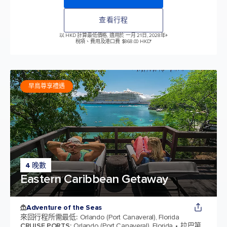
查看行程
以 HKD 計算最低價格, 適用於 一月 21日, 2028年
+
稅項、費用及港口費 $868.00 HKD*
早鳥尊享禮遇
4 晚數
Eastern Caribbean Getaway
Adventure of the Seas
來回行程所需最低
:
Orlando (Port Canaveral), Florida
CRUISE PORTS
:
Orlando (Port Canaveral), Florida
拉巴第,