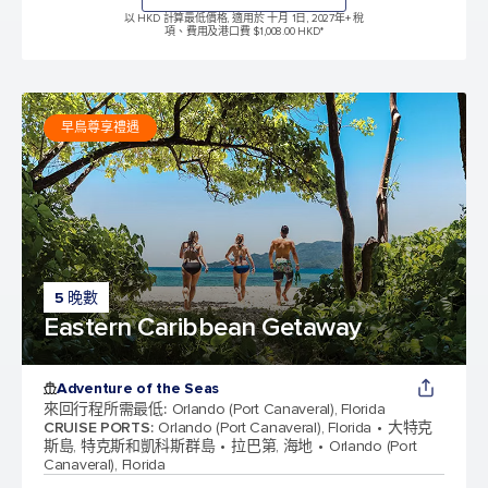
以 HKD 計算最低價格, 適用於 十月 1日, 2027年
+ 稅
項、費用及港口費 $1,008.00 HKD*
早鳥尊享禮遇
5 晚數
Eastern Caribbean Getaway
Adventure of the Seas
來回行程所需最低
:
Orlando (Port Canaveral), Florida
CRUISE PORTS
:
Orlando (Port Canaveral), Florida
大特克
斯島, 特克斯和凱科斯群島
拉巴第, 海地
Orlando (Port
Canaveral), Florida