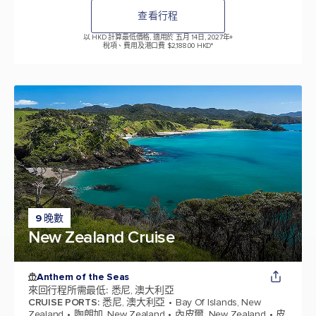
查看行程
以 HKD 計算最低價格, 適用於 五月 14日, 2027年
+
稅項、費用及港口費 $2,188.00 HKD*
9 晚數
New Zealand Cruise
Anthem of the Seas
來回行程所需最低
:
悉尼, 澳大利亞
CRUISE PORTS
:
悉尼, 澳大利亞
Bay Of Islands, New
Zealand
陶朗加, New Zealand
內皮爾, New Zealand
皮