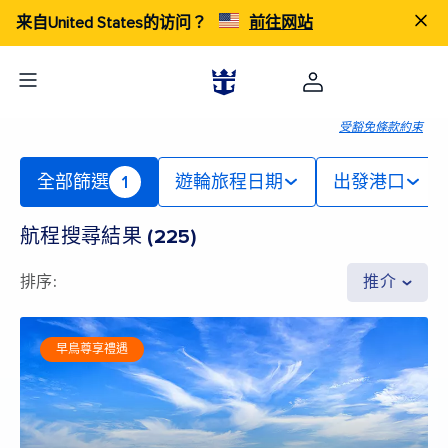
来自United States的访问？
前往网站
受豁免條款約束
全部篩選
1
遊輪旅程日期
出發港口
航程搜尋結果
(
225
)
排序
:
推介
早鳥尊享禮遇