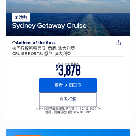
3 晚數
Sydney Getaway Cruise
Anthem of the Seas
來回行程所需最低
:
悉尼, 澳大利亞
CRUISE PORTS
:
悉尼, 澳大利亞
3,878
每人平均價格*
$
查看 9 個日期
查看行程
以 HKD 計算最低價格, 適用於 十月 24日, 2027年
+
稅項、費用及港口費 $659.00 HKD*