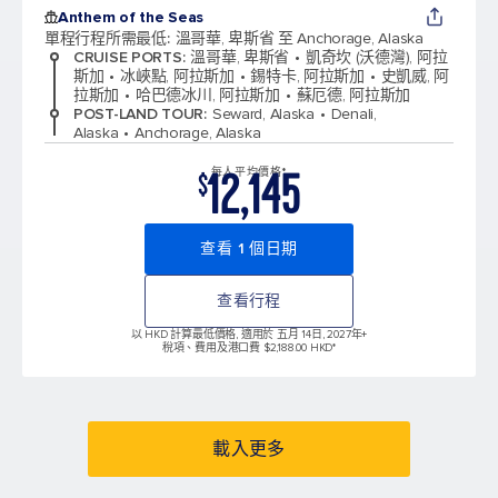
Anthem of the Seas
單程行程所需最低
:
溫哥華, 卑斯省 至 Anchorage, Alaska
CRUISE PORTS
:
溫哥華, 卑斯省
凱奇坎 (沃德灣), 阿拉
斯加
冰峽點, 阿拉斯加
錫特卡, 阿拉斯加
史凱威, 阿
拉斯加
哈巴德冰川, 阿拉斯加
蘇厄德, 阿拉斯加
POST-LAND TOUR
:
Seward, Alaska
Denali,
Alaska
Anchorage, Alaska
12,145
每人平均價格*
$
查看 1 個日期
查看行程
以 HKD 計算最低價格, 適用於 五月 14日, 2027年
+
稅項、費用及港口費 $2,188.00 HKD*
載入更多