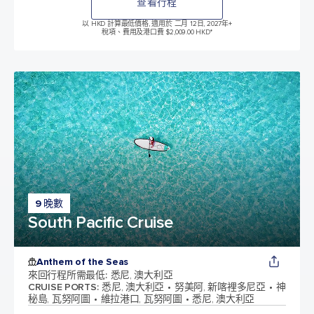
查看行程
以 HKD 計算最低價格, 適用於 二月 12日, 2027年
+
稅項、費用及港口費 $2,009.00 HKD*
9 晚數
South Pacific Cruise
Anthem of the Seas
來回行程所需最低
:
悉尼, 澳大利亞
CRUISE PORTS
:
悉尼, 澳大利亞
努美阿, 新喀裡多尼亞
神
秘島, 瓦努阿圖
維拉港口, 瓦努阿圖
悉尼, 澳大利亞