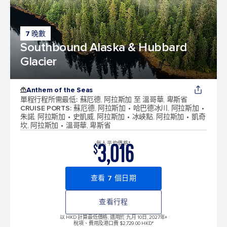
7 晚數
Southbound Alaska & Hubbard
Glacier
Anthem of the Seas
單程行程所需最低
:
蘇厄德, 阿拉斯加 至 溫哥華, 卑斯省
CRUISE PORTS
:
蘇厄德, 阿拉斯加
哈巴德冰川, 阿拉斯加
朱諾, 阿拉斯加
史凱威, 阿拉斯加
冰峽點, 阿拉斯加
凱奇
坎, 阿拉斯加
溫哥華, 卑斯省
3,016
每人平均價格*
$
查看 7 個日期
查看行程
以 HKD 計算最低價格, 適用於 九月 10日, 2027年
+
稅項、費用及港口費 $2,729.00 HKD*