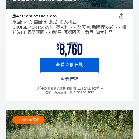
Anthem of the Seas
來回行程所需最低
:
悉尼, 澳大利亞
CRUISE PORTS
:
悉尼, 澳大利亞
努美阿, 新喀裡多尼亞
維
拉港口, 瓦努阿圖
神秘島, 瓦努阿圖
悉尼, 澳大利亞
8,760
每人平均價格*
$
查看 2 個日期
查看行程
以 HKD 計算最低價格, 適用於 二月 21日, 2027年
+
稅項、費用及港口費 $1,539.00 HKD*
早鳥尊享禮遇