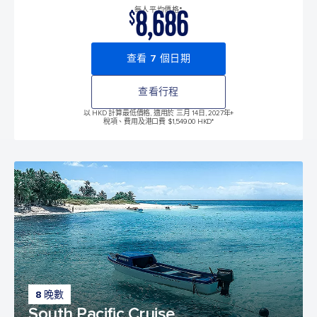
8,686
每人平均價格*
$
查看 7 個日期
查看行程
以 HKD 計算最低價格, 適用於 三月 14日, 2027年
+
稅項、費用及港口費 $1,549.00 HKD*
8 晚數
South Pacific Cruise