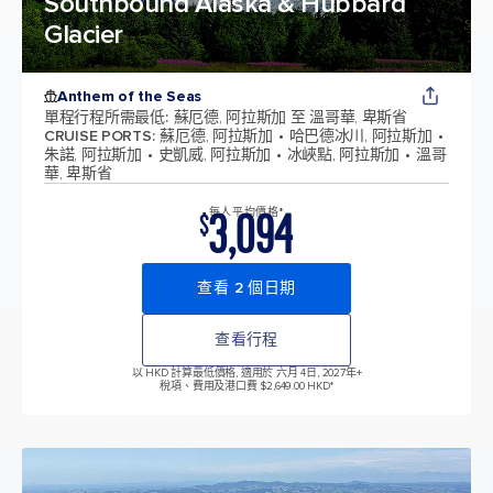
Southbound Alaska & Hubbard
Glacier
Anthem of the Seas
單程行程所需最低
:
蘇厄德, 阿拉斯加 至 溫哥華, 卑斯省
CRUISE PORTS
:
蘇厄德, 阿拉斯加
哈巴德冰川, 阿拉斯加
朱諾, 阿拉斯加
史凱威, 阿拉斯加
冰峽點, 阿拉斯加
溫哥
華, 卑斯省
3,094
每人平均價格*
$
查看 2 個日期
查看行程
以 HKD 計算最低價格, 適用於 六月 4日, 2027年
+
稅項、費用及港口費 $2,649.00 HKD*