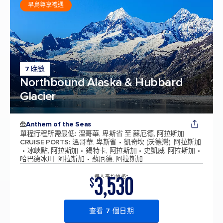
早鳥尊享禮遇
7 晚數
Northbound Alaska & Hubbard
Glacier
Anthem of the Seas
單程行程所需最低
:
溫哥華, 卑斯省 至 蘇厄德, 阿拉斯加
CRUISE PORTS
:
溫哥華, 卑斯省
凱奇坎 (沃德灣), 阿拉斯加
冰峽點, 阿拉斯加
錫特卡, 阿拉斯加
史凱威, 阿拉斯加
哈巴德冰川, 阿拉斯加
蘇厄德, 阿拉斯加
3,530
每人平均價格*
$
查看 7 個日期