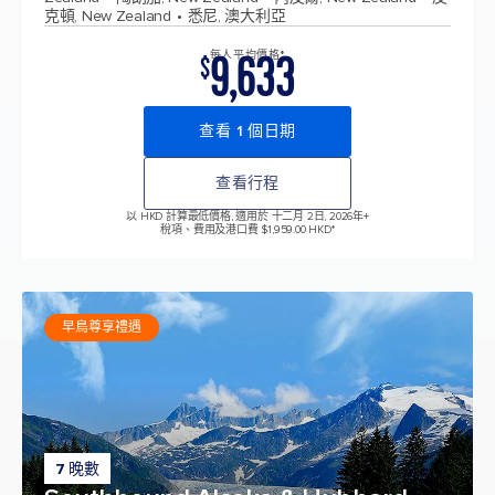
克頓, New Zealand
悉尼, 澳大利亞
9,633
每人平均價格*
$
查看 1 個日期
查看行程
以 HKD 計算最低價格, 適用於 十二月 2日, 2026年
+
稅項、費用及港口費 $1,959.00 HKD*
早鳥尊享禮遇
7 晚數