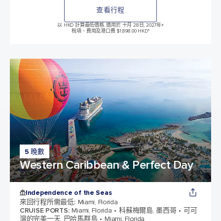
查看行程
以 HKD 計算最低價格, 適用於 十月 28日, 2027年
+
稅項、費用及港口費 $1,898.00 HKD*
5 晚數
Western Caribbean & Perfect Day
Independence of the Seas
來回行程所需最低
:
Miami, Florida
CRUISE PORTS
:
Miami, Florida
科蘇梅爾島, 墨西哥
可可
灣的完美一天, 巴哈馬群島
Miami, Florida