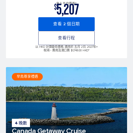
5,207
每人平均價格*
$
查看 2 個日期
查看行程
以 HKD 計算最低價格, 適用於 五月 2日, 2027年
+
稅項、費用及港口費 $1,748.00 HKD*
早鳥尊享禮遇
4 晚數
Canada Getaway Cruise