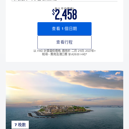
2,458
每人平均價格*
$
查看 1 個日期
查看行程
以 HKD 計算最低價格, 適用於 二月 25日, 2027年
+
稅項、費用及港口費 $1,428.00 HKD*
7 晚數