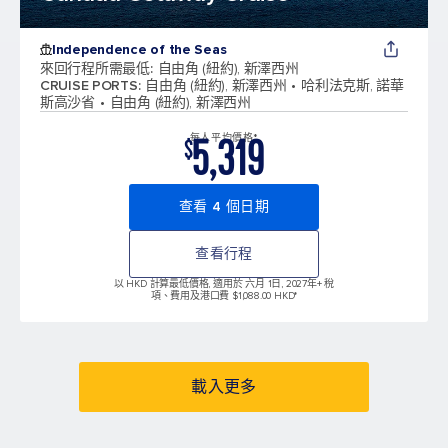
Independence of the Seas
來回行程所需最低
:
自由角 (紐約), 新澤西州
CRUISE PORTS
:
自由角 (紐約), 新澤西州
哈利法克斯, 諾華
斯高沙省
自由角 (紐約), 新澤西州
5,319
每人平均價格*
$
查看 4 個日期
查看行程
以 HKD 計算最低價格, 適用於 六月 1日, 2027年
+ 稅
項、費用及港口費 $1,088.00 HKD*
載入更多