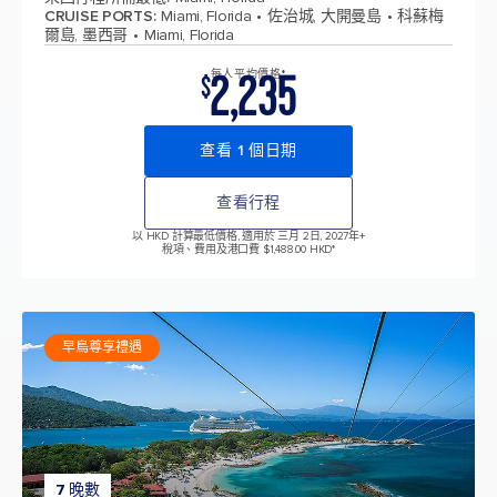
CRUISE PORTS
:
Miami, Florida
佐治城, 大開曼島
科蘇梅
爾島, 墨西哥
Miami, Florida
2,235
每人平均價格*
$
查看 1 個日期
查看行程
以 HKD 計算最低價格, 適用於 三月 2日, 2027年
+
稅項、費用及港口費 $1,488.00 HKD*
早鳥尊享禮遇
7 晚數