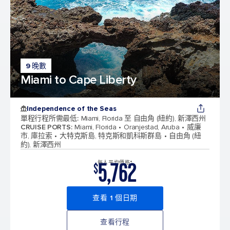
9 晚數
Miami to Cape Liberty
Independence of the Seas
單程行程所需最低
:
Miami, Florida 至 自由角 (紐約), 新澤西州
CRUISE PORTS
:
Miami, Florida
Oranjestad, Aruba
威廉
市, 庫拉索
大特克斯島, 特克斯和凱科斯群島
自由角 (紐
約), 新澤西州
5,762
每人平均價格*
$
查看 1 個日期
查看行程