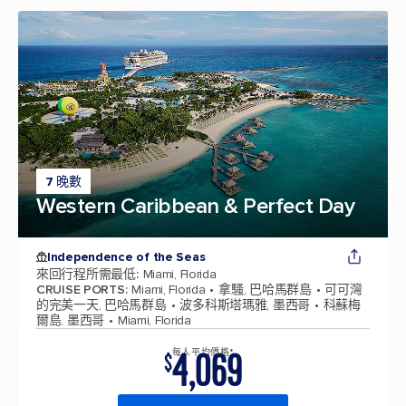
7 晚數
Western Caribbean & Perfect Day
Independence of the Seas
來回行程所需最低
:
Miami, Florida
CRUISE PORTS
:
Miami, Florida
拿騷, 巴哈馬群島
可可灣
的完美一天, 巴哈馬群島
波多科斯塔瑪雅, 墨西哥
科蘇梅
爾島, 墨西哥
Miami, Florida
4,069
每人平均價格*
$