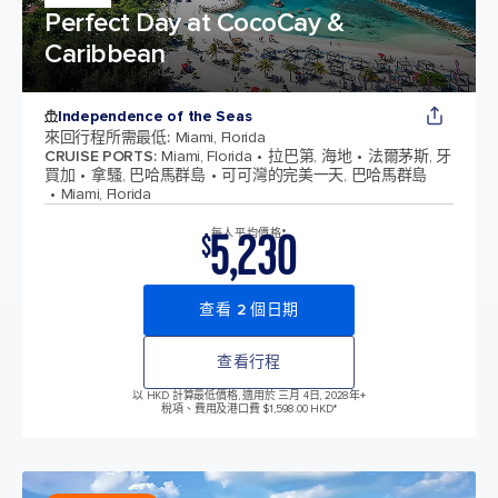
Perfect Day at CocoCay &
Caribbean
Independence of the Seas
來回行程所需最低
:
Miami, Florida
CRUISE PORTS
:
Miami, Florida
拉巴第, 海地
法爾茅斯, 牙
買加
拿騷, 巴哈馬群島
可可灣的完美一天, 巴哈馬群島
Miami, Florida
5,230
每人平均價格*
$
查看 2 個日期
查看行程
以 HKD 計算最低價格, 適用於 三月 4日, 2028年
+
稅項、費用及港口費 $1,598.00 HKD*