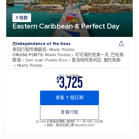
7 晚數
Eastern Caribbean & Perfect Day
Independence of the Seas
來回行程所需最低
:
Miami, Florida
CRUISE PORTS
:
Miami, Florida
可可灣的完美一天, 巴哈馬
群島
San Juan, Puerto Rico
夏洛特阿馬利亞, 聖托馬斯
Miami, Florida
3,725
每人平均價格*
$
查看 7 個日期
查看行程
以 HKD 計算最低價格, 適用於 十一月 15日, 2026年
+ 稅項、費用及港口費 $1,618.00 HKD*