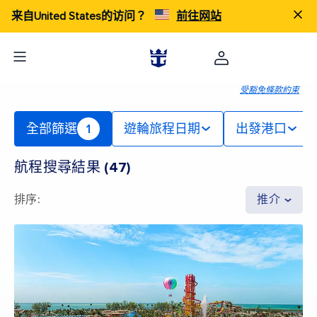
来自United States的访问？
前往网站
受豁免條款約束
全部篩選
1
遊輪旅程日期
出發港口
航程搜尋結果
(
47
)
排序
:
推介