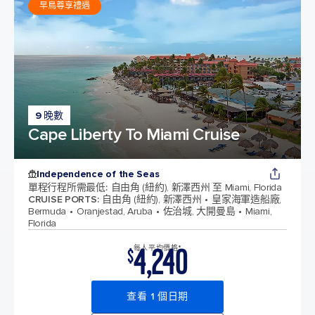
早鳥尊享禮遇
9 晚數
Cape Liberty To Miami Cruise
Independence of the Seas
單程行程所需最低
:
自由角 (紐約), 新澤西州 至 Miami, Florida
CRUISE PORTS
:
自由角 (紐約), 新澤西州
皇家海軍造船廠,
Bermuda
Oranjestad, Aruba
佐治城, 大開曼島
Miami,
Florida
4,240
每人平均價格*
$
查看 1 個日期