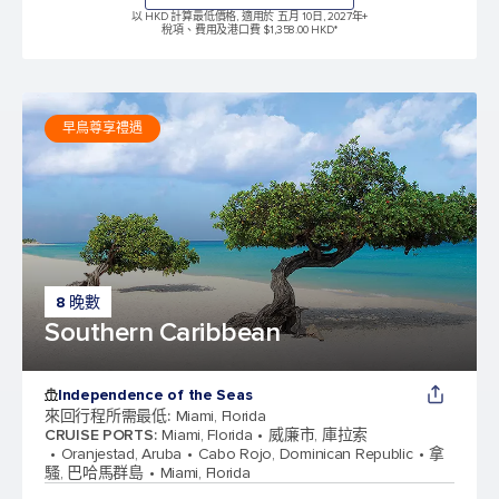
以 HKD 計算最低價格, 適用於 五月 10日, 2027年
+
稅項、費用及港口費 $1,358.00 HKD*
早鳥尊享禮遇
8 晚數
Southern Caribbean
Independence of the Seas
來回行程所需最低
:
Miami, Florida
CRUISE PORTS
:
Miami, Florida
威廉市, 庫拉索
Oranjestad, Aruba
Cabo Rojo, Dominican Republic
拿
騷, 巴哈馬群島
Miami, Florida