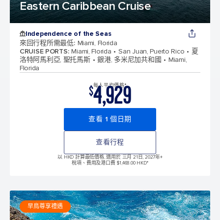
Eastern Caribbean Cruise
Independence of the Seas
來回行程所需最低
:
Miami, Florida
CRUISE PORTS
:
Miami, Florida
San Juan, Puerto Rico
夏
洛特阿馬利亞, 聖托馬斯
銀港, 多米尼加共和國
Miami,
Florida
4,929
每人平均價格*
$
查看 1 個日期
查看行程
以 HKD 計算最低價格, 適用於 三月 21日, 2027年
+
稅項、費用及港口費 $1,468.00 HKD*
早鳥尊享禮遇