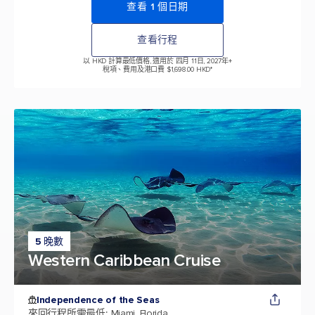
查看 1 個日期
查看行程
以 HKD 計算最低價格, 適用於 四月 11日, 2027年
+
稅項、費用及港口費 $1,698.00 HKD*
5 晚數
Western Caribbean Cruise
Independence of the Seas
來回行程所需最低
:
Miami, Florida