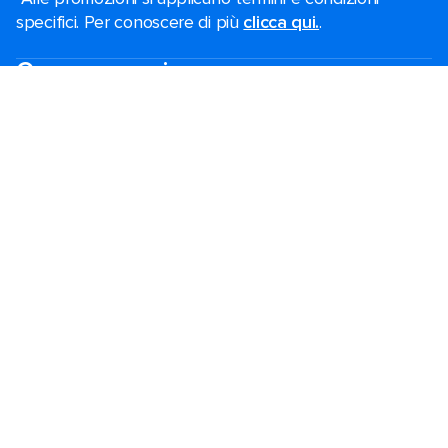
specifici. Per conoscere di più
clicca qui.
.
Cerca una crociera
Offerte del Black Friday
Crociere last minute
Crociere brevi​
Crociere di natale​
Crociere 2026-2027
Guida alla crociera
Le navi piu innovative
Vacanze in famiglia
Matrimonio Royal
Crociere a tema
Crociere di gruppo
Destinazioni
Porti popolari
Pianifica la tua crociera