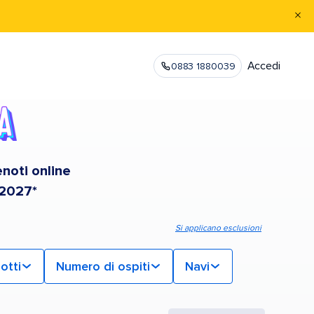
Accedi
0883 1880039
enoti online
 2027*
Si applicano esclusioni
otti
Numero di ospiti
Navi