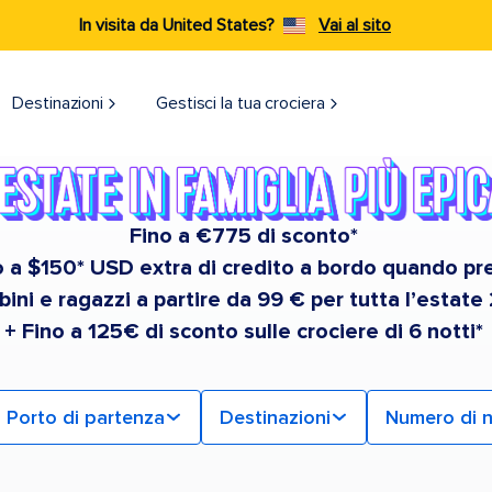
In visita da United States?
Vai al sito
Destinazioni​
Gestisci la tua crociera
Fino a €775 di sconto*
no a $150* USD extra di credito a bordo quando pr
ini e ragazzi a partire da 99 € per tutta l’estate
+ Fino a 125€ di sconto sulle crociere di 6 notti*
Porto di partenza
Destinazioni
Numero di n