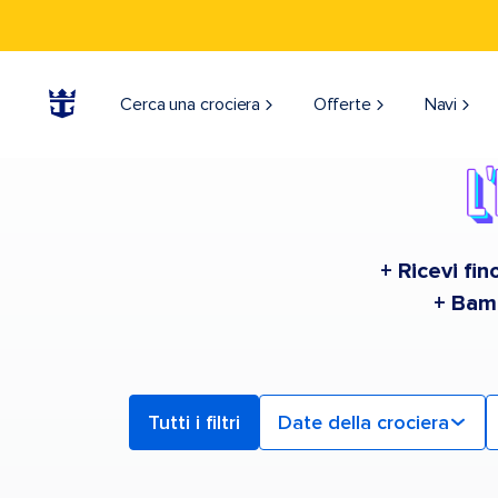
Find a Cruise | Search the Best Cruises for 2026 & 2027
Cerca una crociera
Offerte
Navi
+ Ricevi fi
+ Bamb
Tutti i filtri
Date della crociera