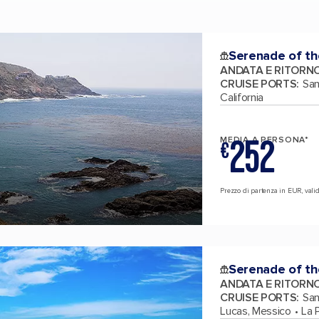
Serenade of th
ANDATA E RITORN
CRUISE PORTS
:
San
California
252
MEDIA A PERSONA*
€
Prezzo di partenza in EUR, valid
Serenade of th
ANDATA E RITORN
CRUISE PORTS
:
San
Lucas, Messico
La 