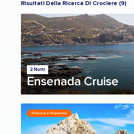
Risultati Della Ricerca Di Crociere
(
9
)
2 Notti
Ensenada Cruise
Prenota e Risparmia