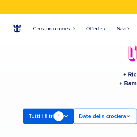
Find a Cruise | Search the Best Cruises for 2026 & 2027
Cerca una crociera
Offerte
Navi
+ Ric
+ Bamb
Tutti i filtri
1
Date della crociera