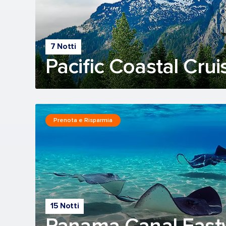
7 Notti
Pacific Coastal Crui
Prenota e Risparmia
15 Notti
Panama Canal East