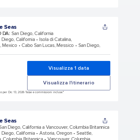
e Seas
O DA
:
San Diego, California
 Diego, California
Isola di Catalina,
, Mexico
Cabo San Lucas, Messico
San Diego,
Visualizza 1 data
Visualizza l'itinerario
o per Dic 13, 2026 Tasse e commissioni incluse.*
e Seas
San Diego, California a Vancouver, Columbia Britannica
 Diego, California
Astoria, Oregon
Seattle,
a, Columbia Britannica
Vancouver, Columbia