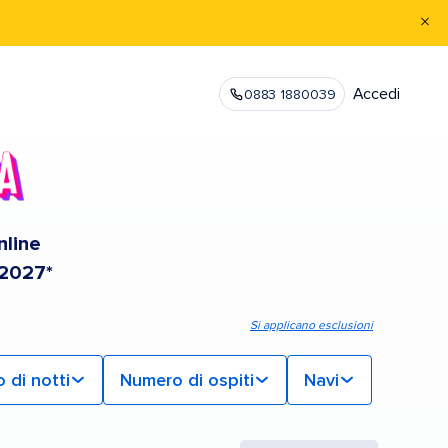
Accedi
0883 1880039
nline
 2027*
Si applicano esclusioni
 di notti
Numero di ospiti
Navi