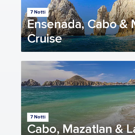
7 Notti
Ensenada, Cabo & 
Cruise
7 Notti
Cabo, Mazatlan & L