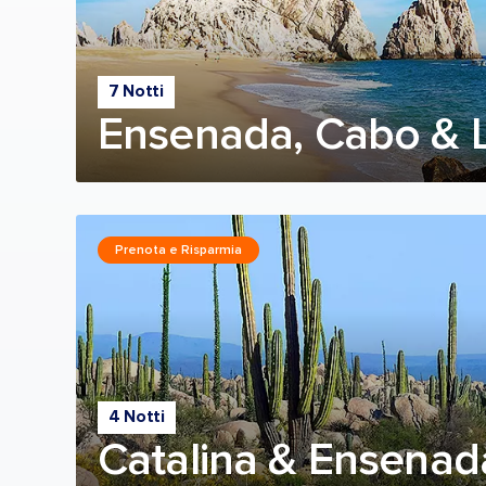
7 Notti
Ensenada, Cabo & L
Prenota e Risparmia
4 Notti
Catalina & Ensenad