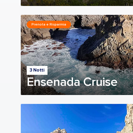
Prenota e Risparmia
3 Notti
Ensenada Cruise