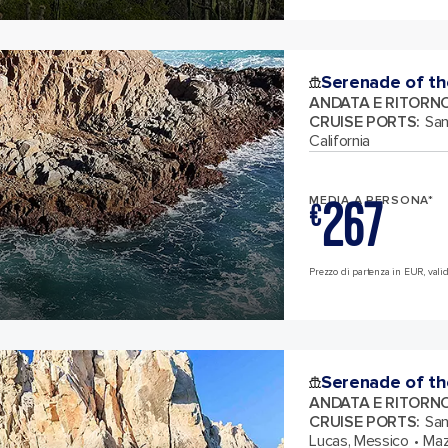
Serenade of th
ANDATA E RITORN
CRUISE PORTS
:
San
California
267
MEDIA A PERSONA*
€
Prezzo di partenza in EUR, valid
Serenade of th
ANDATA E RITORN
CRUISE PORTS
:
San
Lucas, Messico
Maz