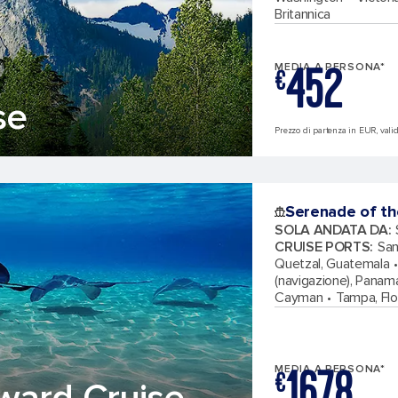
Britannica
452
MEDIA A PERSONA*
€
se
Prezzo di partenza in EUR, vali
Serenade of th
SOLA ANDATA DA
:
CRUISE PORTS
:
San
Quetzal, Guatemala
(navigazione), Panam
Cayman
Tampa, Flo
1678
MEDIA A PERSONA*
€
ward Cruise