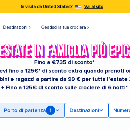
In visita da United States?
Vai al sito
Destinazioni​
Gestisci la tua crociera
Fino a €735 di sconto*
evi fino a 125€* di sconto extra quando prenoti o
ini e ragazzi a partire da 99 € per tutta l’estate
+ Fino a 125€ di sconto sulle crociere di 6 notti*
Porto di partenza
1
Destinazioni
Numero