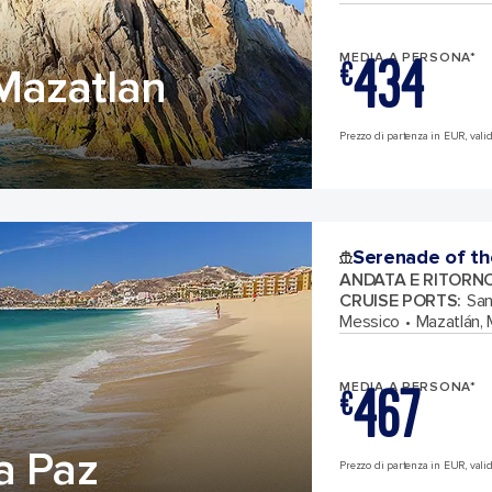
434
MEDIA A PERSONA*
€
Mazatlan
Prezzo di partenza in EUR, valid
Serenade of th
ANDATA E RITORN
CRUISE PORTS
:
San
Messico
Mazatlán,
467
MEDIA A PERSONA*
€
a Paz
Prezzo di partenza in EUR, valid