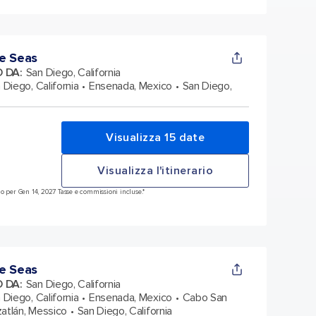
e Seas
O DA
:
San Diego, California
 Diego, California
Ensenada, Mexico
San Diego,
Visualizza 15 date
Visualizza l'itinerario
o per Gen 14, 2027 Tasse e commissioni incluse.*
e Seas
O DA
:
San Diego, California
 Diego, California
Ensenada, Mexico
Cabo San
atlán, Messico
San Diego, California