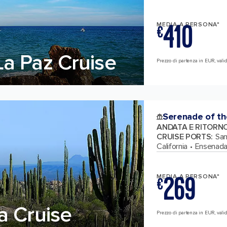
410
MEDIA A PERSONA*
€
a Paz Cruise
Prezzo di partenza in EUR, valid
Serenade of th
ANDATA E RITORN
CRUISE PORTS
:
San
California
Ensenada
269
MEDIA A PERSONA*
€
a Cruise
Prezzo di partenza in EUR, valid