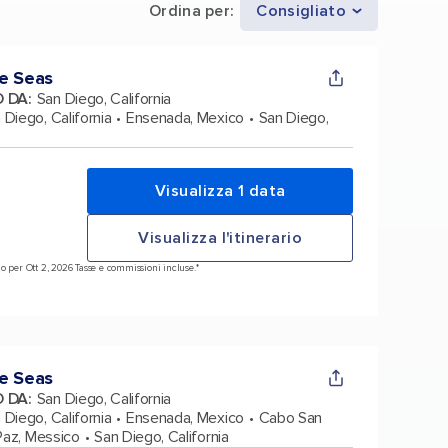
Ordina per
:
Consigliato
e Seas
O DA
:
San Diego, California
 Diego, California
Ensenada, Mexico
San Diego,
Visualizza 1 data
Visualizza l'itinerario
o per Ott 2, 2026 Tasse e commissioni incluse.*
e Seas
O DA
:
San Diego, California
 Diego, California
Ensenada, Mexico
Cabo San
Paz, Messico
San Diego, California