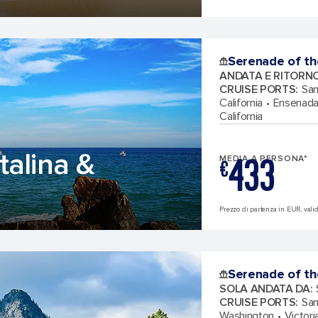
Serenade of th
ANDATA E RITORN
CRUISE PORTS
:
San
California
Ensenada
California
talina &
433
MEDIA A PERSONA*
€
Prezzo di partenza in EUR, valid
Serenade of th
SOLA ANDATA DA
:
CRUISE PORTS
:
San
Washington
Victori