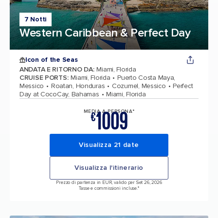
7 Notti
Western Caribbean & Perfect Day
Icon of the Seas
ANDATA E RITORNO DA
:
Miami, Florida
CRUISE PORTS
:
Miami, Florida
Puerto Costa Maya,
Messico
Roatan, Honduras
Cozumel, Messico
Perfect
Day at CocoCay, Bahamas
Miami, Florida
1009
MEDIA A PERSONA*
€
Visualizza 21 date
Visualizza l'itinerario
Prezzo di partenza in EUR, valido per Set 26, 2026
Tasse e commissioni incluse.*