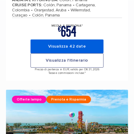
CRUISE PORTS
:
Colón, Panama
Cartagena,
Colombia
Oranjestad, Aruba
Willemstad,
Curaçao
Colón, Panama
654
MEDIA A PERSONA*
€
Visualizza 42 date
Visualizza l'itinerario
Prezzo di partenza in EUR, valido per Ott 31, 2026
Tasse e commissioni incluse.*
Offerte lampo
Prenota e Risparmia