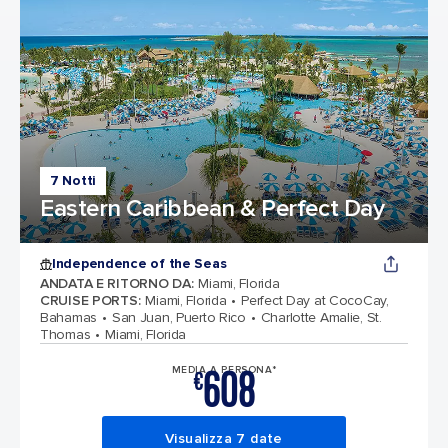
7 Notti
Eastern Caribbean & Perfect Day
Independence of the Seas
ANDATA E RITORNO DA
:
Miami, Florida
CRUISE PORTS
:
Miami, Florida
Perfect Day at CocoCay,
Bahamas
San Juan, Puerto Rico
Charlotte Amalie, St.
Thomas
Miami, Florida
608
MEDIA A PERSONA*
€
Visualizza 7 date