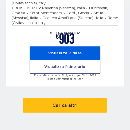
(Civitavecchia), Italy
CRUISE PORTS
:
Ravenna (Venezia), Italia
Dubrovnik,
Croazia
Kotor, Montenegro
Corfù, Grecia
Sicilia
(Messina), Italia
Costiera Amalfitana (Salerno), Italia
Rome
(Civitavecchia), Italy
903
MEDIA A PERSONA*
€
Visualizza 2 date
Visualizza l'itinerario
Prezzo di partenza in EUR, valido per Ott 11, 2027
Tasse e commissioni incluse.*
Carica altri