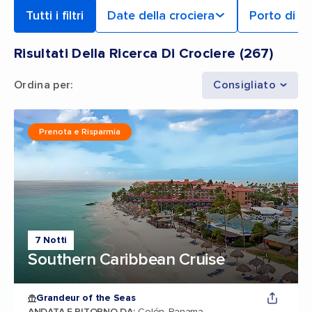
Tutti i filtri
Date della crociera
Porto di p
Risultati Della Ricerca Di Crociere
(
267
)
Ordina per
:
Consigliato
Prenota e Risparmia
7 Notti
Southern Caribbean Cruise
Grandeur of the Seas
ANDATA E RITORNO DA
:
Colón, Panama