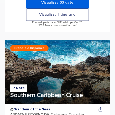
Visualizza 33 date
Visualizza l'itinerario
Prezzo di partenza in EUR, valido per Gen 23,
2028 Tasse e commissioni incluse.*
Prenota e Risparmia
7 Notti
Southern Caribbean Cruise
Grandeur of the Seas
ANDATA E RITORNO DA
:
Cartagena, Colombia