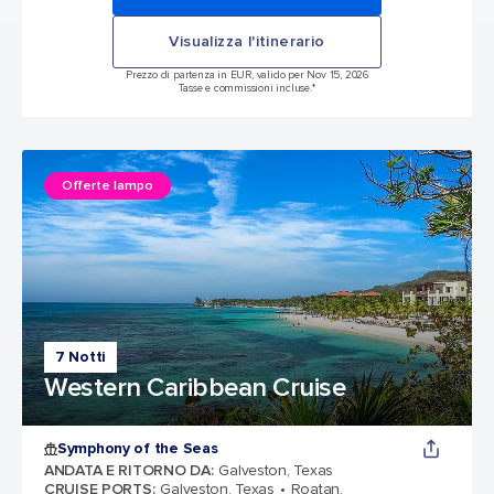
Visualizza l'itinerario
Prezzo di partenza in EUR, valido per Nov 15, 2026
Tasse e commissioni incluse.*
Offerte lampo
7 Notti
Western Caribbean Cruise
Symphony of the Seas
ANDATA E RITORNO DA
:
Galveston, Texas
CRUISE PORTS
:
Galveston, Texas
Roatan,