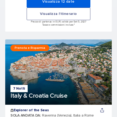
Visualizza 12 date
Visualizza l'itinerario
Prezzo di partenza in EUR, valido per Set 5, 2027
Tasse e commissioni incluse.*
Prenota e Risparmia
7 Notti
Italy & Croatia Cruise
Explorer of the Seas
SOLA ANDATA DA
:
Ravenna (Venezia), Italia a Rome