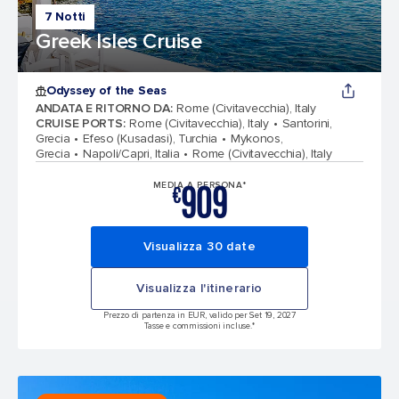
7 Notti
Greek Isles Cruise
Odyssey of the Seas
ANDATA E RITORNO DA
:
Rome (Civitavecchia), Italy
CRUISE PORTS
:
Rome (Civitavecchia), Italy
Santorini,
Grecia
Efeso (Kusadasi), Turchia
Mykonos,
Grecia
Napoli/Capri, Italia
Rome (Civitavecchia), Italy
909
MEDIA A PERSONA*
€
Visualizza 30 date
Visualizza l'itinerario
Prezzo di partenza in EUR, valido per Set 19, 2027
Tasse e commissioni incluse.*