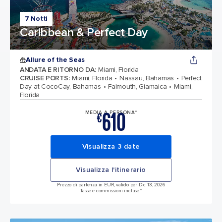
7 Notti
Caribbean & Perfect Day
Allure of the Seas
ANDATA E RITORNO DA
:
Miami, Florida
CRUISE PORTS
:
Miami, Florida
Nassau, Bahamas
Perfect
Day at CocoCay, Bahamas
Falmouth, Giamaica
Miami,
Florida
610
MEDIA A PERSONA*
€
Visualizza 3 date
Visualizza l'itinerario
Prezzo di partenza in EUR, valido per Dic 13, 2026
Tasse e commissioni incluse.*