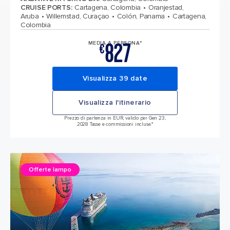
CRUISE PORTS
:
Cartagena, Colombia
Oranjestad,
Aruba
Willemstad, Curaçao
Colón, Panama
Cartagena,
Colombia
827
MEDIA A PERSONA*
€
Visualizza 39 date
Visualizza l'itinerario
Prezzo di partenza in EUR, valido per Gen 23,
2028 Tasse e commissioni incluse.*
Offerte lampo