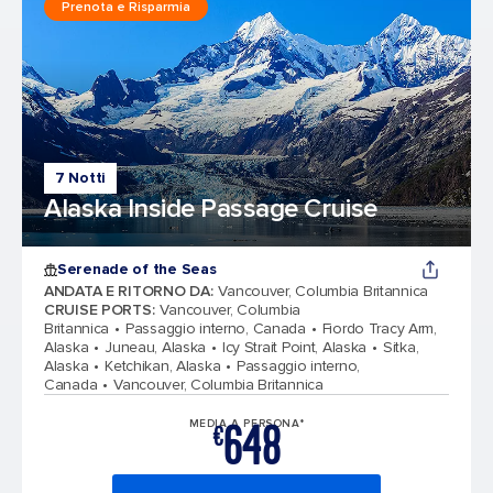
Prenota e Risparmia
7 Notti
Alaska Inside Passage Cruise
Serenade of the Seas
ANDATA E RITORNO DA
:
Vancouver, Columbia Britannica
CRUISE PORTS
:
Vancouver, Columbia
Britannica
Passaggio interno, Canada
Fiordo Tracy Arm,
Alaska
Juneau, Alaska
Icy Strait Point, Alaska
Sitka,
Alaska
Ketchikan, Alaska
Passaggio interno,
Canada
Vancouver, Columbia Britannica
648
MEDIA A PERSONA*
€