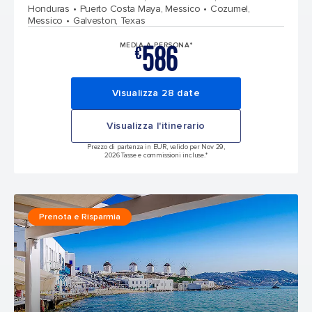
Honduras
Puerto Costa Maya, Messico
Cozumel,
Messico
Galveston, Texas
586
MEDIA A PERSONA*
€
Visualizza 28 date
Visualizza l'itinerario
Prezzo di partenza in EUR, valido per Nov 29,
2026 Tasse e commissioni incluse.*
Prenota e Risparmia