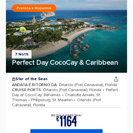
Prenota e Risparmia
7 Notti
Perfect Day CocoCay & Caribbean
Star of the Seas
ANDATA E RITORNO DA
:
Orlando (Port Canaveral), Florida
CRUISE PORTS
:
Orlando (Port Canaveral), Florida
Perfect
Day at CocoCay, Bahamas
Charlotte Amalie, St.
Thomas
Philipsburg, St. Maarten
Orlando (Port
Canaveral), Florida
1164
MEDIA A PERSONA*
€