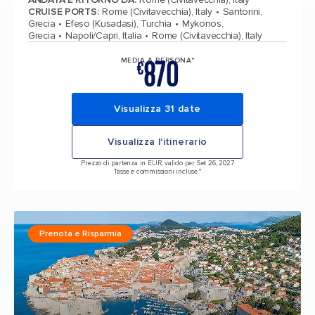
CRUISE PORTS
:
Rome (Civitavecchia), Italy
Santorini,
Grecia
Efeso (Kusadasi), Turchia
Mykonos,
Grecia
Napoli/Capri, Italia
Rome (Civitavecchia), Italy
870
MEDIA A PERSONA*
€
Visualizza 31 date
Visualizza l'itinerario
Prezzo di partenza in EUR, valido per Set 26, 2027
Tasse e commissioni incluse.*
Prenota e Risparmia