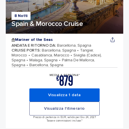
8 Notti
Spain & Morocco Cruise
Mariner of the Seas
ANDATA E RITORNO DA
:
Barcellona, Spagna
CRUISE PORTS
:
Barcellona, Spagna
Tangier,
Morocco
Casablanca, Marocco
Siviglia (Cadice),
Spagna
Malaga, Spagna
Palma De Mallorca,
Spagna
Barcellona, Spagna
879
MEDIA A PERSONA*
€
Visualizza 1 data
Visualizza l'itinerario
Prezzo di partenza in EUR, valido per Giu 24, 2027
Tasse e commissioni incluse.*