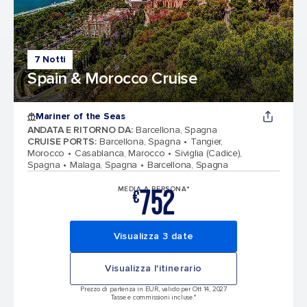
7 Notti
Spain & Morocco Cruise
Mariner of the Seas
ANDATA E RITORNO DA
:
Barcellona, Spagna
CRUISE PORTS
:
Barcellona, Spagna
Tangier,
Morocco
Casablanca, Marocco
Siviglia (Cadice),
Spagna
Malaga, Spagna
Barcellona, Spagna
752
MEDIA A PERSONA*
€
Visualizza 3 date
Visualizza l'itinerario
Prezzo di partenza in EUR, valido per Ott 14, 2027
Tasse e commissioni incluse.*