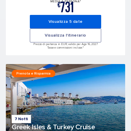
731
MEDIA A PERSONA*
€
Visualizza 5 date
Visualizza l'itinerario
Prezzo di partenza in EUR, valido per Ago 16, 2027
Tasse e commissioni incluse.*
Prenota e Risparmia
7 Notti
Greek Isles & Turkey Cruise