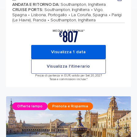
ANDATA E RITORNO DA
:
Southampton, Inghilterra
CRUISE PORTS
:
Southampton, Inghilterra
Vigo,
Spagna
Lisbona, Portogallo
La Coruña, Spagna
Parigi
(Le Havre), Francia
Southampton, Inghilterra
807
MEDIA A PERSONA*
€
Visualizza 1 data
Visualizza l'itinerario
Prezzo di partenza in EUR, valido per Set 20, 2027
Tasse e commissioni incluse.*
Offerte lampo
Prenota e Risparmia