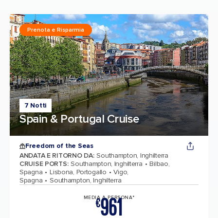
Prenota e Risparmia
7 Notti
Spain & Portugal Cruise
Freedom of the Seas
ANDATA E RITORNO DA
:
Southampton, Inghilterra
CRUISE PORTS
:
Southampton, Inghilterra
Bilbao,
Spagna
Lisbona, Portogallo
Vigo,
Spagna
Southampton, Inghilterra
961
MEDIA A PERSONA*
€