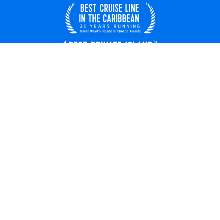
Italia
© 2026 Royal Caribbean Cruises
Contratto di viaggio
Chi siamo
Privacy
Termini d'uso digitale
Lavora con noi
Sicurezza e protezione
Aggiornamenti sui viaggi
Carta dei diritti