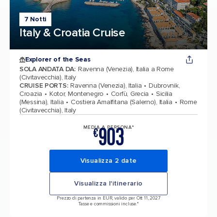
7 Notti
Italy & Croatia Cruise
Explorer of the Seas
SOLA ANDATA DA
:
Ravenna (Venezia), Italia a Rome
(Civitavecchia), Italy
CRUISE PORTS
:
Ravenna (Venezia), Italia
Dubrovnik,
Croazia
Kotor, Montenegro
Corfù, Grecia
Sicilia
(Messina), Italia
Costiera Amalfitana (Salerno), Italia
Rome
(Civitavecchia), Italy
903
MEDIA A PERSONA*
€
Visualizza 2 date
Visualizza l'itinerario
Prezzo di partenza in EUR, valido per Ott 11, 2027
Tasse e commissioni incluse.*