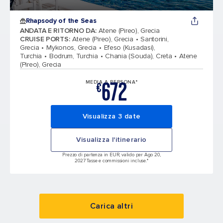
Rhapsody of the Seas
ANDATA E RITORNO DA
:
Atene (Pireo), Grecia
CRUISE PORTS
:
Atene (Pireo), Grecia
Santorini,
Grecia
Mykonos, Grecia
Efeso (Kusadasi),
Turchia
Bodrum, Turchia
Chania (Souda), Creta
Atene
(Pireo), Grecia
672
MEDIA A PERSONA*
€
Visualizza 3 date
Visualizza l'itinerario
Prezzo di partenza in EUR, valido per Ago 20,
2027 Tasse e commissioni incluse.*
Carica altri