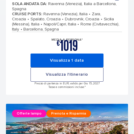
SOLA ANDATA DA
:
Ravenna (Venezia), Italia a Barcellona,
Spagna
CRUISE PORTS
:
Ravenna (Venezia), Italia
Zara,
Croazia
Spalato, Croazia
Dubrovnik, Croazia
Sicilia
(Messina), Italia
Napoli/Capri, Italia
Rome (Civitavecchia),
Italy
Barcellona, Spagna
1019
MEDIA A PERSONA*
€
Visualizza 1 data
Visualizza l'itinerario
Prezzo di partenza in EUR, valido per Giu 15, 2027
Tasse e commissioni incluse.*
Offerte lampo
Prenota e Risparmia