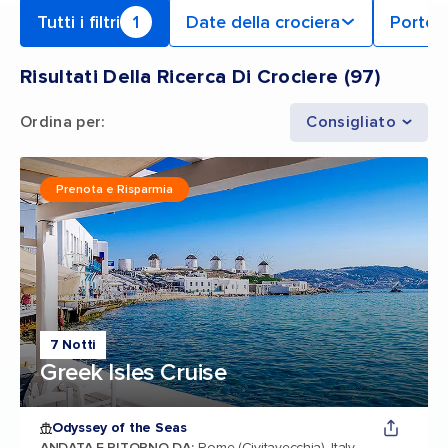
Tutti i filtri
1
Date della crociera
Porto 
Risultati Della Ricerca Di Crociere
(
97
)
Ordina per
:
Consigliato
Prenota e Risparmia
7 Notti
Greek Isles Cruise
Odyssey of the Seas
ANDATA E RITORNO DA
:
Rome (Civitavecchia), Italy