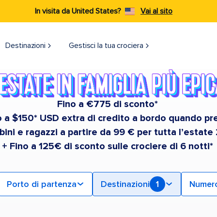
In visita da United States?
Vai al sito
Destinazioni​
Gestisci la tua crociera
Fino a €775 di sconto*
no a $150* USD extra di credito a bordo quando pr
ini e ragazzi a partire da 99 € per tutta l’estate
+ Fino a 125€ di sconto sulle crociere di 6 notti*
Porto di partenza
Destinazioni
1
Numero