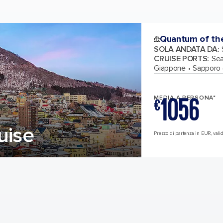
Quantum of th
SOLA ANDATA DA
:
CRUISE PORTS
:
Sea
Giappone
Sapporo 
1056
MEDIA A PERSONA*
€
uise
Prezzo di partenza in EUR, valid