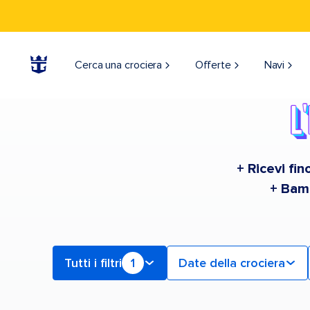
Find a Cruise | Search the Best Cruises for 2026 & 2027
Cerca una crociera
Offerte
Navi
+ Ricevi fi
+ Bamb
Tutti i filtri
1
Date della crociera