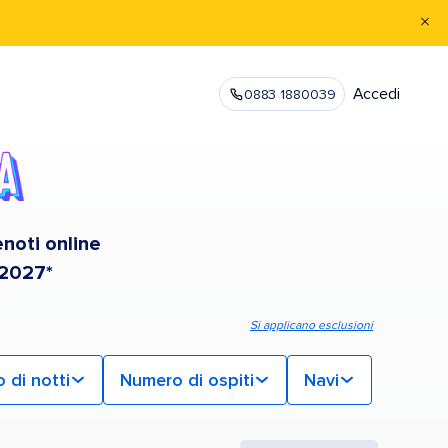
Accedi
0883 1880039
enoti online
 2027*
Si applicano esclusioni
 di notti
Numero di ospiti
Navi