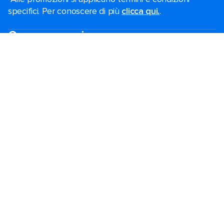
specifici. Per conoscere di più
clicca qui.
.
Cerca una crociera
Offerte del Black Friday
Crociere last minute
Crociere brevi​
Crociere di natale​
Crociere 2026-2027
Guida alla crociera
Le navi piu innovative
Vacanze in famiglia
Matrimonio Royal
Crociere a tema
Crociere di gruppo
Destinazioni
Porti popolari
Pianifica la tua crociera