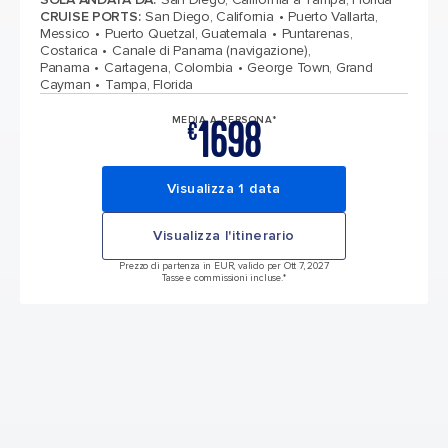
CRUISE PORTS
:
San Diego, California
Puerto Vallarta,
Messico
Puerto Quetzal, Guatemala
Puntarenas,
Costarica
Canale di Panama (navigazione),
Panama
Cartagena, Colombia
George Town, Grand
Cayman
Tampa, Florida
1698
MEDIA A PERSONA*
€
Visualizza 1 data
Visualizza l'itinerario
Prezzo di partenza in EUR, valido per Ott 7, 2027
Tasse e commissioni incluse.*