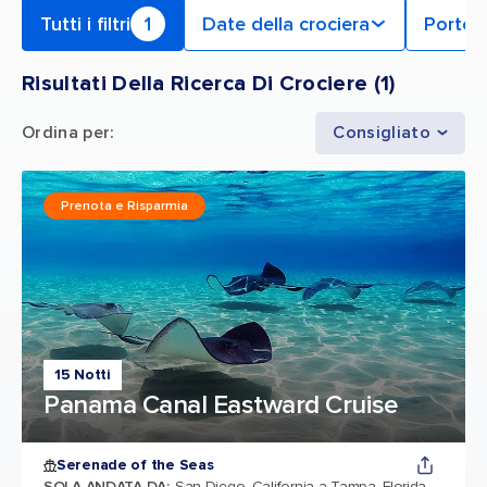
Tutti i filtri
1
Date della crociera
Porto 
Risultati Della Ricerca Di Crociere
(
1
)
Ordina per
:
Consigliato
Prenota e Risparmia
15 Notti
Panama Canal Eastward Cruise
Serenade of the Seas
SOLA ANDATA DA
:
San Diego, California a Tampa, Florida