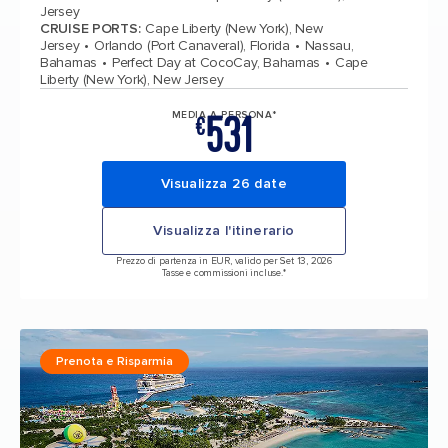
Jersey
CRUISE PORTS
:
Cape Liberty (New York), New
Jersey
Orlando (Port Canaveral), Florida
Nassau,
Bahamas
Perfect Day at CocoCay, Bahamas
Cape
Liberty (New York), New Jersey
531
MEDIA A PERSONA*
€
Visualizza 26 date
Visualizza l'itinerario
Prezzo di partenza in EUR, valido per Set 13, 2026
Tasse e commissioni incluse.*
Prenota e Risparmia