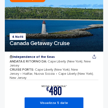
4 Notti
Canada Getaway Cruise
Independence of the Seas
ANDATA E RITORNO DA
:
Cape Liberty (New York), New
Jersey
CRUISE PORTS
:
Cape Liberty (New York), New
Jersey
Halifax, Nuova Scozia
Cape Liberty (New York),
New Jersey
480
MEDIA A PERSONA*
€
Visualizza 5 date