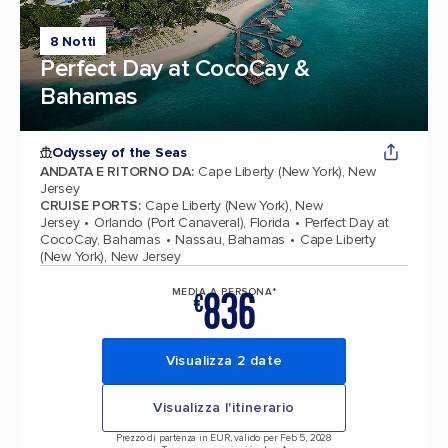
8 Notti
Perfect Day at CocoCay &
Bahamas
Odyssey of the Seas
ANDATA E RITORNO DA
:
Cape Liberty (New York), New
Jersey
CRUISE PORTS
:
Cape Liberty (New York), New
Jersey
Orlando (Port Canaveral), Florida
Perfect Day at
CocoCay, Bahamas
Nassau, Bahamas
Cape Liberty
(New York), New Jersey
836
MEDIA A PERSONA*
€
Visualizza 2 date
Visualizza l'itinerario
Prezzo di partenza in EUR, valido per Feb 5, 2028