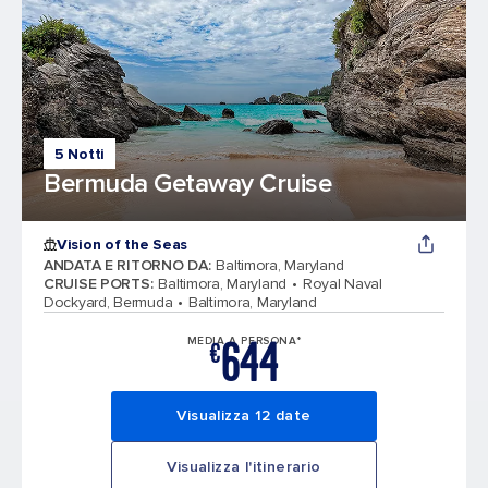
5 Notti
Bermuda Getaway Cruise
Vision of the Seas
ANDATA E RITORNO DA
:
Baltimora, Maryland
CRUISE PORTS
:
Baltimora, Maryland
Royal Naval
Dockyard, Bermuda
Baltimora, Maryland
644
MEDIA A PERSONA*
€
Visualizza 12 date
Visualizza l'itinerario