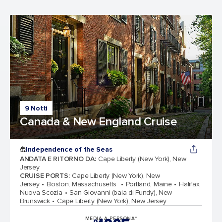
9 Notti
Canada & New England Cruise
Independence of the Seas
ANDATA E RITORNO DA
:
Cape Liberty (New York), New
Jersey
CRUISE PORTS
:
Cape Liberty (New York), New
Jersey
Boston, Massachusetts
Portland, Maine
Halifax,
Nuova Scozia
San Giovanni (baia di Fundy), New
Brunswick
Cape Liberty (New York), New Jersey
MEDIA A PERSONA*