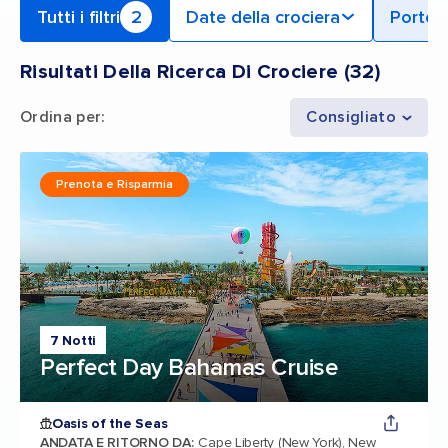
Tutti i filtri
2
Date della crociera
Porto 
Risultati Della Ricerca Di Crociere
(
32
)
Ordina per
:
Consigliato
Prenota e Risparmia
7 Notti
Perfect Day Bahamas Cruise
Oasis of the Seas
ANDATA E RITORNO DA
:
Cape Liberty (New York), New