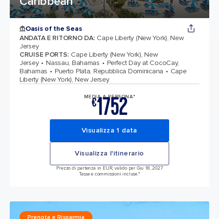
Caribbean
Oasis of the Seas
ANDATA E RITORNO DA
:
Cape Liberty (New York), New
Jersey
CRUISE PORTS
:
Cape Liberty (New York), New
Jersey
Nassau, Bahamas
Perfect Day at CocoCay,
Bahamas
Puerto Plata, Repubblica Dominicana
Cape
Liberty (New York), New Jersey
1752
MEDIA A PERSONA*
€
Visualizza 1 data
Visualizza l'itinerario
Prezzo di partenza in EUR, valido per Giu 18, 2027
Tasse e commissioni incluse.*
Prenota e Risparmia