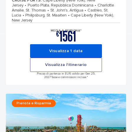
CRUISE PORTS
:
Cape Liberty (New York), New
Jersey
Puerto Plata, Repubblica Dominicana
Charlotte
Amalie, St. Thomas
St. John's, Antigua
Castries, St.
Lucia
Philipsburg, St. Maarten
Cape Liberty (New York),
New Jersey
1561
MEDIA A PERSONA*
€
Visualizza 1 data
Visualizza l'itinerario
Prezzo di partenza in EUR, valido per Gen 25,
2027 Tasse e commissioni incluse.*
Prenota e Risparmia