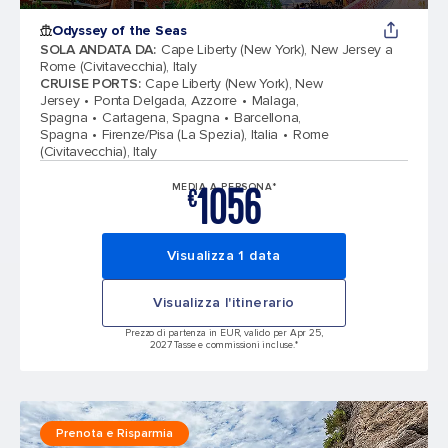
Odyssey of the Seas
SOLA ANDATA DA
:
Cape Liberty (New York), New Jersey a
Rome (Civitavecchia), Italy
CRUISE PORTS
:
Cape Liberty (New York), New
Jersey
Ponta Delgada, Azzorre
Malaga,
Spagna
Cartagena, Spagna
Barcellona,
Spagna
Firenze/Pisa (La Spezia), Italia
Rome
(Civitavecchia), Italy
1056
MEDIA A PERSONA*
€
Visualizza 1 data
Visualizza l'itinerario
Prezzo di partenza in EUR, valido per Apr 25,
2027 Tasse e commissioni incluse.*
Prenota e Risparmia