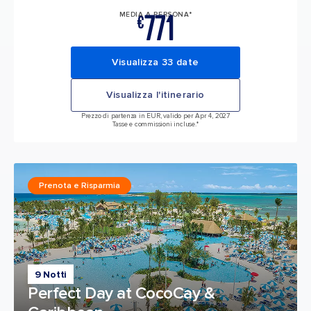
771
MEDIA A PERSONA*
€
Visualizza 33 date
Visualizza l'itinerario
Prezzo di partenza in EUR, valido per Apr 4, 2027
Tasse e commissioni incluse.*
Prenota e Risparmia
9 Notti
Perfect Day at CocoCay &