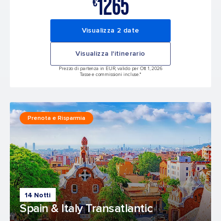
1265
€
Visualizza 2 date
Visualizza l'itinerario
Prezzo di partenza in EUR, valido per Ott 1, 2026
Tasse e commissioni incluse.*
Prenota e Risparmia
14 Notti
Spain & Italy Transatlantic