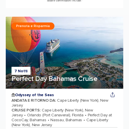
Tasse e commissioni incluse.*
Prenota e Risparmia
7 Notti
Perfect Day Bahamas Cruise
Odyssey of the Seas
ANDATA E RITORNO DA
:
Cape Liberty (New York), New
Jersey
CRUISE PORTS
:
Cape Liberty (New York), New
Jersey
Orlando (Port Canaveral), Florida
Perfect Day at
CocoCay, Bahamas
Nassau, Bahamas
Cape Liberty
(New York), New Jersey