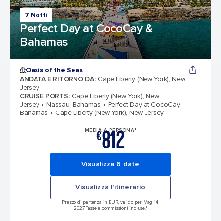
7 Notti
Perfect Day at CocoCay &
Bahamas
Oasis of the Seas
ANDATA E RITORNO DA
:
Cape Liberty (New York), New
Jersey
CRUISE PORTS
:
Cape Liberty (New York), New
Jersey
Nassau, Bahamas
Perfect Day at CocoCay,
Bahamas
Cape Liberty (New York), New Jersey
812
MEDIA A PERSONA*
€
Visualizza 6 date
Visualizza l'itinerario
Prezzo di partenza in EUR, valido per Mag 14,
2027 Tasse e commissioni incluse.*