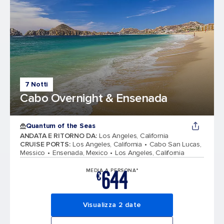
7 Notti
Cabo Overnight & Ensenada
Quantum of the Seas
ANDATA E RITORNO DA
:
Los Angeles, California
CRUISE PORTS
:
Los Angeles, California
Cabo San Lucas,
Messico
Ensenada, Mexico
Los Angeles, California
644
MEDIA A PERSONA*
€
Visualizza 2 date