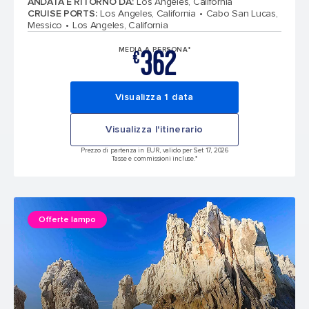
ANDATA E RITORNO DA
:
Los Angeles, California
CRUISE PORTS
:
Los Angeles, California
Cabo San Lucas,
Messico
Los Angeles, California
362
MEDIA A PERSONA*
€
Visualizza 1 data
Visualizza l'itinerario
Prezzo di partenza in EUR, valido per Set 17, 2026
Tasse e commissioni incluse.*
Offerte lampo