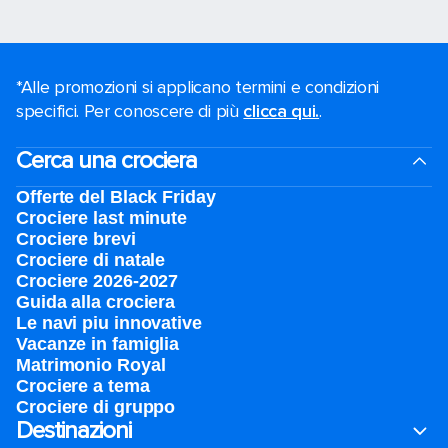
*Alle promozioni si applicano termini e condizioni
specifici. Per conoscere di più
clicca qui.
.
Cerca una crociera
Offerte del Black Friday
Crociere last minute
Crociere brevi​
Crociere di natale​
Crociere 2026-2027
Guida alla crociera
Le navi piu innovative
Vacanze in famiglia
Matrimonio Royal
Crociere a tema
Crociere di gruppo
Destinazioni