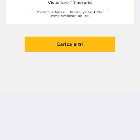
Visualizza l'itinerario
Prezzo di partenza in EUR, valido per Set 4, 2026
Tasse e commissioni incluse.*
Carica altri