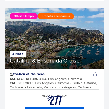
Offerte lampo
Prenota e Risparmia
4 Notti
Catalina & Ensenada Cruise
Ovation of the Seas
ANDATA E RITORNO DA
:
Los Angeles, California
CRUISE PORTS
:
Los Angeles, California
Isola di Catalina,
California
Ensenada, Mexico
Los Angeles, California
277
MEDIA A PERSONA*
€