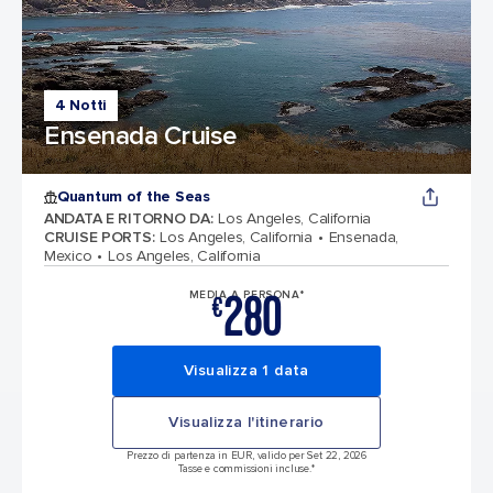
4 Notti
Ensenada Cruise
Quantum of the Seas
ANDATA E RITORNO DA
:
Los Angeles, California
CRUISE PORTS
:
Los Angeles, California
Ensenada,
Mexico
Los Angeles, California
280
MEDIA A PERSONA*
€
Visualizza 1 data
Visualizza l'itinerario
Prezzo di partenza in EUR, valido per Set 22, 2026
Tasse e commissioni incluse.*