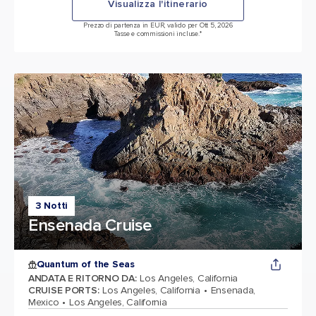
Visualizza l'itinerario
Prezzo di partenza in EUR, valido per Ott 5, 2026
Tasse e commissioni incluse.*
3 Notti
Ensenada Cruise
Quantum of the Seas
ANDATA E RITORNO DA
:
Los Angeles, California
CRUISE PORTS
:
Los Angeles, California
Ensenada,
Mexico
Los Angeles, California