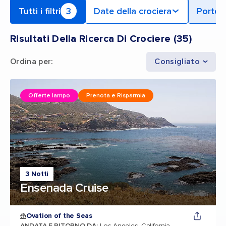
Tutti i filtri
3
Date della crociera
Porto 
Risultati Della Ricerca Di Crociere
(
35
)
Ordina per
:
Consigliato
Offerte lampo
Prenota e Risparmia
3 Notti
Ensenada Cruise
Ovation of the Seas
ANDATA E RITORNO DA
:
Los Angeles, California