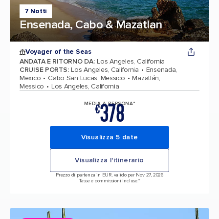
7 Notti
Ensenada, Cabo & Mazatlan
Voyager of the Seas
ANDATA E RITORNO DA
:
Los Angeles, California
CRUISE PORTS
:
Los Angeles, California
Ensenada,
Mexico
Cabo San Lucas, Messico
Mazatlán,
Messico
Los Angeles, California
378
MEDIA A PERSONA*
€
Visualizza 5 date
Visualizza l'itinerario
Prezzo di partenza in EUR, valido per Nov 27, 2026
Tasse e commissioni incluse.*