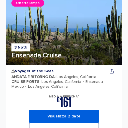
Offerte lampo
3 Notti
Ensenada Cruise
Voyager of the Seas
ANDATA E RITORNO DA
:
Los Angeles, California
CRUISE PORTS
:
Los Angeles, California
Ensenada,
Mexico
Los Angeles, California
161
MEDIA A PERSONA*
€
Visualizza 2 date