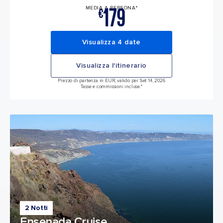
179
MEDIA A PERSONA*
€
Visualizza 4 date
Visualizza l'itinerario
Prezzo di partenza in EUR, valido per Set 14, 2026
Tasse e commissioni incluse.*
2 Notti
Ensenada Cruise