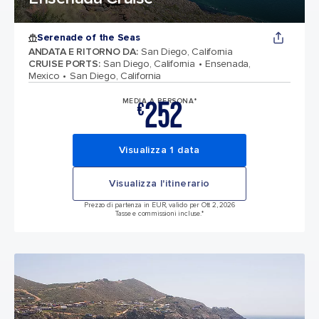
Serenade of the Seas
ANDATA E RITORNO DA
:
San Diego, California
CRUISE PORTS
:
San Diego, California
Ensenada,
Mexico
San Diego, California
252
MEDIA A PERSONA*
€
Visualizza 1 data
Visualizza l'itinerario
Prezzo di partenza in EUR, valido per Ott 2, 2026
Tasse e commissioni incluse.*