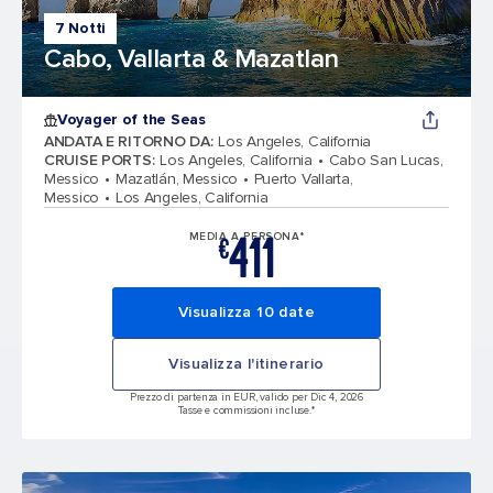
7 Notti
Cabo, Vallarta & Mazatlan
Voyager of the Seas
ANDATA E RITORNO DA
:
Los Angeles, California
CRUISE PORTS
:
Los Angeles, California
Cabo San Lucas,
Messico
Mazatlán, Messico
Puerto Vallarta,
Messico
Los Angeles, California
411
MEDIA A PERSONA*
€
Visualizza 10 date
Visualizza l'itinerario
Prezzo di partenza in EUR, valido per Dic 4, 2026
Tasse e commissioni incluse.*