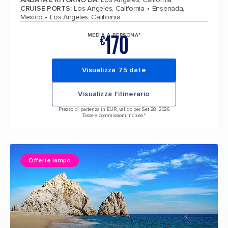
CRUISE PORTS
:
Los Angeles, California
Ensenada,
Mexico
Los Angeles, California
170
MEDIA A PERSONA*
€
Visualizza 75 date
Visualizza l'itinerario
Prezzo di partenza in EUR, valido per Set 28, 2026
Tasse e commissioni incluse.*
Offerte lampo