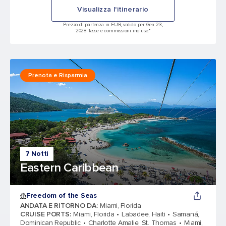
Visualizza l'itinerario
Prezzo di partenza in EUR, valido per Gen 23,
2028 Tasse e commissioni incluse.*
Prenota e Risparmia
7 Notti
Eastern Caribbean
Freedom of the Seas
ANDATA E RITORNO DA
:
Miami, Florida
CRUISE PORTS
:
Miami, Florida
Labadee, Haiti
Samaná,
Dominican Republic
Charlotte Amalie, St. Thomas
Miami,