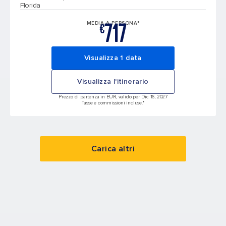
Florida
717
MEDIA A PERSONA*
€
Visualizza 1 data
Visualizza l'itinerario
Prezzo di partenza in EUR, valido per Dic 16, 2027
Tasse e commissioni incluse.*
Carica altri