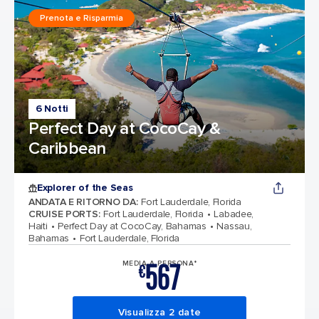
Prenota e Risparmia
6 Notti
Perfect Day at CocoCay &
Caribbean
Explorer of the Seas
ANDATA E RITORNO DA
:
Fort Lauderdale, Florida
CRUISE PORTS
:
Fort Lauderdale, Florida
Labadee,
Haiti
Perfect Day at CocoCay, Bahamas
Nassau,
Bahamas
Fort Lauderdale, Florida
567
MEDIA A PERSONA*
€
Visualizza 2 date