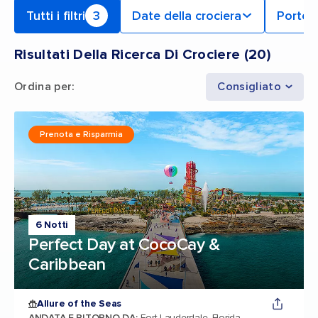
Tutti i filtri
3
Date della crociera
Porto 
Risultati Della Ricerca Di Crociere
(
20
)
Ordina per
:
Consigliato
Prenota e Risparmia
6 Notti
Perfect Day at CocoCay &
Caribbean
Allure of the Seas
ANDATA E RITORNO DA
:
Fort Lauderdale, Florida