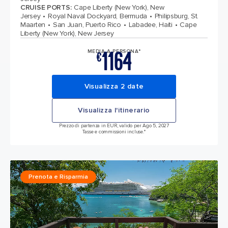
CRUISE PORTS
:
Cape Liberty (New York), New
Jersey
Royal Naval Dockyard, Bermuda
Philipsburg, St.
Maarten
San Juan, Puerto Rico
Labadee, Haiti
Cape
Liberty (New York), New Jersey
1164
MEDIA A PERSONA*
€
Visualizza 2 date
Visualizza l'itinerario
Prezzo di partenza in EUR, valido per Ago 5, 2027
Tasse e commissioni incluse.*
Prenota e Risparmia