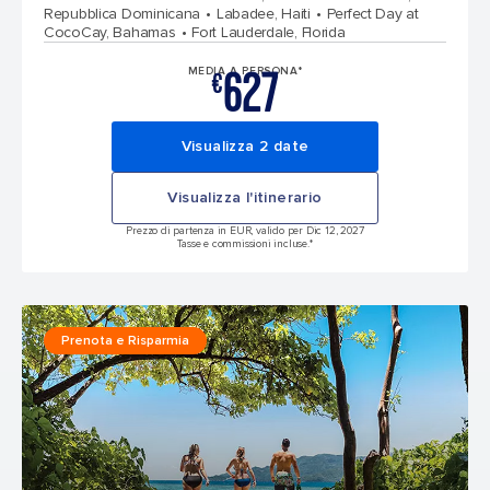
Repubblica Dominicana
Labadee, Haiti
Perfect Day at
CocoCay, Bahamas
Fort Lauderdale, Florida
627
MEDIA A PERSONA*
€
Visualizza 2 date
Visualizza l'itinerario
Prezzo di partenza in EUR, valido per Dic 12, 2027
Tasse e commissioni incluse.*
Prenota e Risparmia