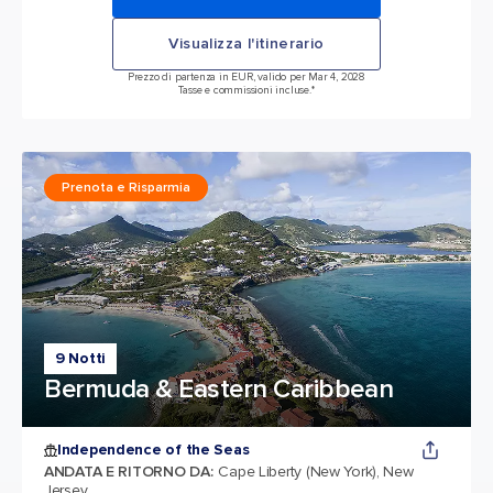
Visualizza l'itinerario
Prezzo di partenza in EUR, valido per Mar 4, 2028
Tasse e commissioni incluse.*
Prenota e Risparmia
9 Notti
Bermuda & Eastern Caribbean
Independence of the Seas
ANDATA E RITORNO DA
:
Cape Liberty (New York), New
Jersey