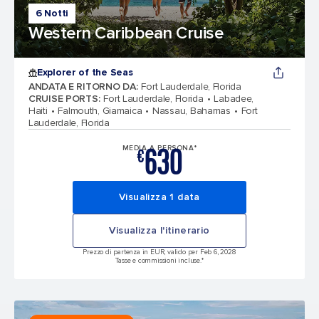
6 Notti
Western Caribbean Cruise
Explorer of the Seas
ANDATA E RITORNO DA
:
Fort Lauderdale, Florida
CRUISE PORTS
:
Fort Lauderdale, Florida
Labadee,
Haiti
Falmouth, Giamaica
Nassau, Bahamas
Fort
Lauderdale, Florida
630
MEDIA A PERSONA*
€
Visualizza 1 data
Visualizza l'itinerario
Prezzo di partenza in EUR, valido per Feb 6, 2028
Tasse e commissioni incluse.*