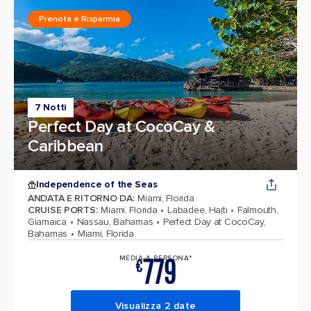
Prenota e Risparmia
7 Notti
Perfect Day at CocoCay &
Caribbean
Independence of the Seas
ANDATA E RITORNO DA
:
Miami, Florida
CRUISE PORTS
:
Miami, Florida
Labadee, Haiti
Falmouth,
Giamaica
Nassau, Bahamas
Perfect Day at CocoCay,
Bahamas
Miami, Florida
779
MEDIA A PERSONA*
€
Visualizza 2 date