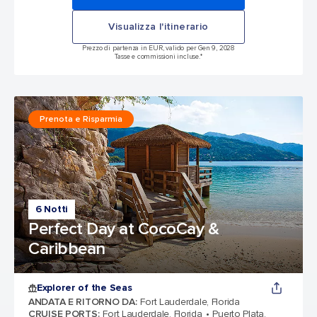
Visualizza l'itinerario
Prezzo di partenza in EUR, valido per Gen 9, 2028
Tasse e commissioni incluse.*
Prenota e Risparmia
6 Notti
Perfect Day at CocoCay &
Caribbean
Explorer of the Seas
ANDATA E RITORNO DA
:
Fort Lauderdale, Florida
CRUISE PORTS
:
Fort Lauderdale, Florida
Puerto Plata,