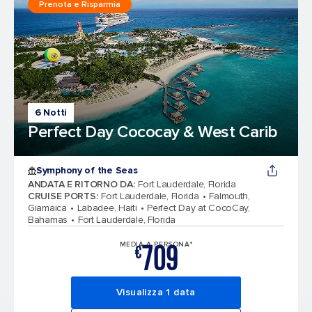
Prenota e Risparmia
6 Notti
Perfect Day Cococay & West Carib
Symphony of the Seas
ANDATA E RITORNO DA
:
Fort Lauderdale, Florida
CRUISE PORTS
:
Fort Lauderdale, Florida
Falmouth,
Giamaica
Labadee, Haiti
Perfect Day at CocoCay,
Bahamas
Fort Lauderdale, Florida
709
MEDIA A PERSONA*
€
Visualizza 1 data