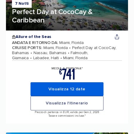
7 Notti
Perfect Day at CocoCay &
Caribbean
Allure of the Seas
ANDATA E RITORNO DA
:
Miami, Florida
CRUISE PORTS
:
Miami, Florida
Perfect Day at CocoCay,
Bahamas
Nassau, Bahamas
Falmouth,
Giamaica
Labadee, Haiti
Miami, Florida
741
MEDIA A PERSONA*
€
Visualizza 12 date
Visualizza l'itinerario
Prezzo di partenza in EUR, valido per Gen 2, 2028
Tasse e commissioni incluse.*