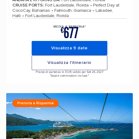
CRUISE PORTS
:
Fort Lauderdale, Florida
Perfect Day at
CocoCay, Bahamas
Falmouth, Giamaica
Labadee,
Haiti
Fort Lauderdale, Florida
677
MEDIA A PERSONA*
€
Visualizza 9 date
Visualizza l'itinerario
Prezzo di partenza in EUR, valido per Set 26, 2027
Tasse e commissioni incluse.*
Prenota e Risparmia