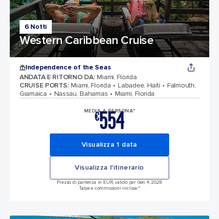
6 Notti
Western Caribbean Cruise
Independence of the Seas
ANDATA E RITORNO DA
:
Miami, Florida
CRUISE PORTS
:
Miami, Florida
Labadee, Haiti
Falmouth,
Giamaica
Nassau, Bahamas
Miami, Florida
554
MEDIA A PERSONA*
€
Visualizza 1 data
Visualizza l'itinerario
Prezzo di partenza in EUR, valido per Gen 4, 2028
Tasse e commissioni incluse.*