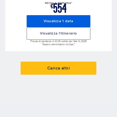
554
MEDIA A PERSONA*
€
Visualizza 1 data
Visualizza l'itinerario
Prezzo di partenza in EUR, valido per Gen 4, 2028
Tasse e commissioni incluse.*
Carica altri