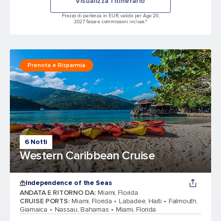
Visualizza l'itinerario
Prezzo di partenza in EUR, valido per Ago 20,
2027 Tasse e commissioni incluse.*
Prenota e Risparmia
6 Notti
Western Caribbean Cruise
Independence of the Seas
ANDATA E RITORNO DA
:
Miami, Florida
CRUISE PORTS
:
Miami, Florida
Labadee, Haiti
Falmouth,
Giamaica
Nassau, Bahamas
Miami, Florida