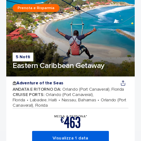
Prenota e Risparmia
5 Notti
Eastern Caribbean Getaway
Adventure of the Seas
ANDATA E RITORNO DA
:
Orlando (Port Canaveral), Florida
CRUISE PORTS
:
Orlando (Port Canaveral),
Florida
Labadee, Haiti
Nassau, Bahamas
Orlando (Port
Canaveral), Florida
463
MEDIA A PERSONA*
€
Visualizza 1 data