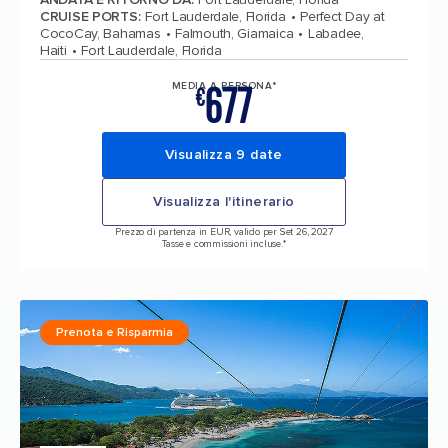
CRUISE PORTS
:
Fort Lauderdale, Florida
Perfect Day at
CocoCay, Bahamas
Falmouth, Giamaica
Labadee,
Haiti
Fort Lauderdale, Florida
677
MEDIA A PERSONA*
€
Visualizza 9 date
Visualizza l'itinerario
Prezzo di partenza in EUR, valido per Set 26, 2027
Tasse e commissioni incluse.*
Prenota e Risparmia