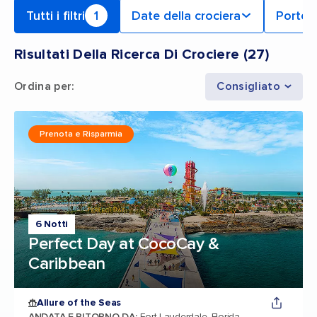
Tutti i filtri
1
Date della crociera
Porto 
Risultati Della Ricerca Di Crociere
(
27
)
Ordina per
:
Consigliato
Prenota e Risparmia
6 Notti
Perfect Day at CocoCay &
Caribbean
Allure of the Seas
ANDATA E RITORNO DA
:
Fort Lauderdale, Florida