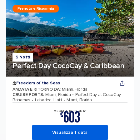
Prenota e Risparmia
5 Notti
Perfect Day CocoCay & Caribbean
Freedom of the Seas
ANDATA E RITORNO DA
:
Miami, Florida
CRUISE PORTS
:
Miami, Florida
Perfect Day at CocoCay,
Bahamas
Labadee, Haiti
Miami, Florida
603
MEDIA A PERSONA*
€
Visualizza 1 data