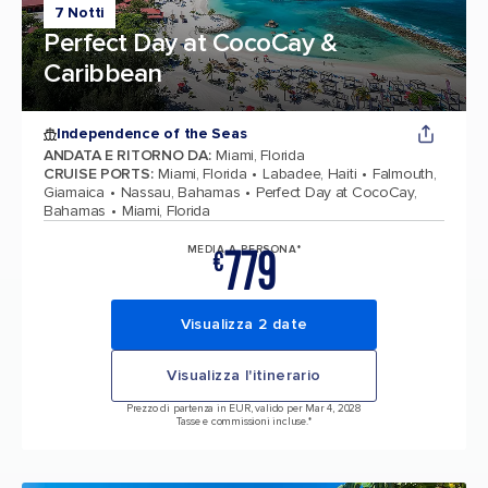
7 Notti
Perfect Day at CocoCay &
Caribbean
Independence of the Seas
ANDATA E RITORNO DA
:
Miami, Florida
CRUISE PORTS
:
Miami, Florida
Labadee, Haiti
Falmouth,
Giamaica
Nassau, Bahamas
Perfect Day at CocoCay,
Bahamas
Miami, Florida
779
MEDIA A PERSONA*
€
Visualizza 2 date
Visualizza l'itinerario
Prezzo di partenza in EUR, valido per Mar 4, 2028
Tasse e commissioni incluse.*