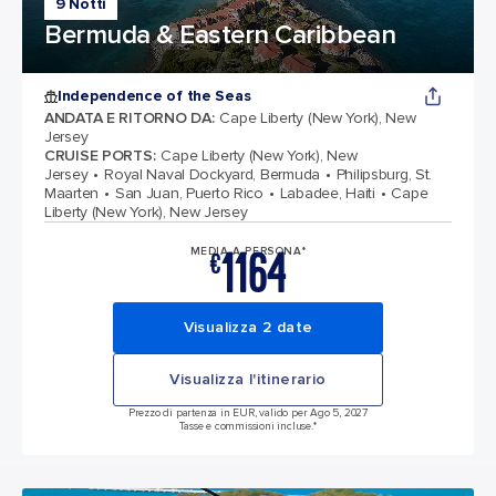
9 Notti
Bermuda & Eastern Caribbean
Independence of the Seas
ANDATA E RITORNO DA
:
Cape Liberty (New York), New
Jersey
CRUISE PORTS
:
Cape Liberty (New York), New
Jersey
Royal Naval Dockyard, Bermuda
Philipsburg, St.
Maarten
San Juan, Puerto Rico
Labadee, Haiti
Cape
Liberty (New York), New Jersey
1164
MEDIA A PERSONA*
€
Visualizza 2 date
Visualizza l'itinerario
Prezzo di partenza in EUR, valido per Ago 5, 2027
Tasse e commissioni incluse.*