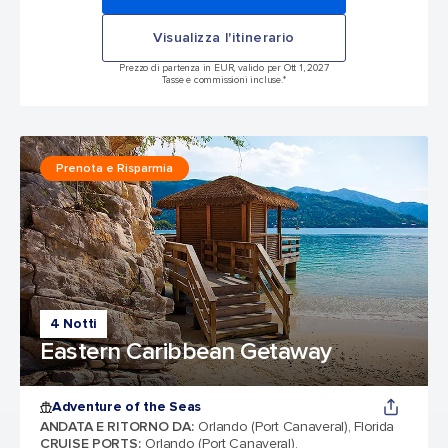
Visualizza l'itinerario
Prezzo di partenza in EUR, valido per Ott 1, 2027
Tasse e commissioni incluse.*
Prenota e Risparmia
4 Notti
Eastern Caribbean Getaway
Adventure of the Seas
ANDATA E RITORNO DA
:
Orlando (Port Canaveral), Florida
CRUISE PORTS
:
Orlando (Port Canaveral),