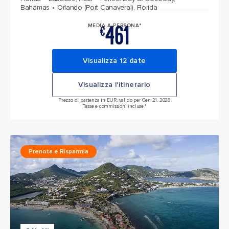
Bahamas
Orlando (Port Canaveral), Florida
461
MEDIA A PERSONA*
€
Visualizza 12 date
Visualizza l'itinerario
Prezzo di partenza in EUR, valido per Gen 21, 2028
Tasse e commissioni incluse.*
Prenota e Risparmia