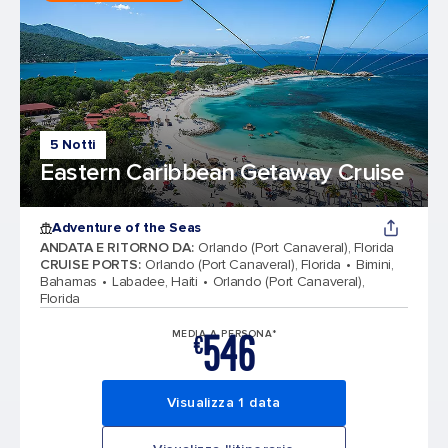
5 Notti
Eastern Caribbean Getaway Cruise
Adventure of the Seas
ANDATA E RITORNO DA
:
Orlando (Port Canaveral), Florida
CRUISE PORTS
:
Orlando (Port Canaveral), Florida
Bimini,
Bahamas
Labadee, Haiti
Orlando (Port Canaveral),
Florida
546
MEDIA A PERSONA*
€
Visualizza 1 data