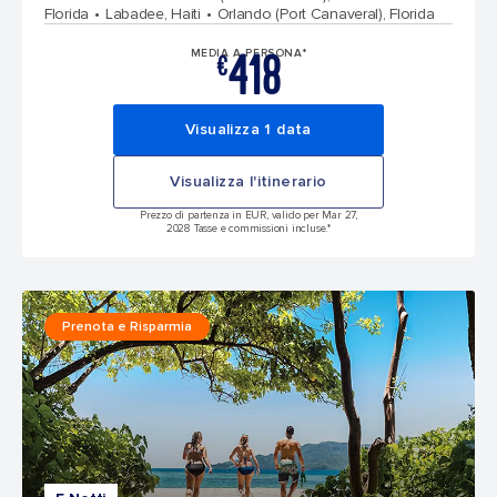
Florida
Labadee, Haiti
Orlando (Port Canaveral), Florida
418
MEDIA A PERSONA*
€
Visualizza 1 data
Visualizza l'itinerario
Prezzo di partenza in EUR, valido per Mar 27,
2028 Tasse e commissioni incluse.*
Prenota e Risparmia