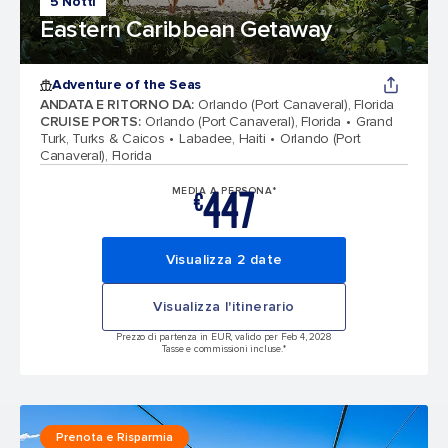
5 Notti
Eastern Caribbean Getaway
Adventure of the Seas
ANDATA E RITORNO DA
:
Orlando (Port Canaveral), Florida
CRUISE PORTS
:
Orlando (Port Canaveral), Florida
Grand
Turk, Turks & Caicos
Labadee, Haiti
Orlando (Port
Canaveral), Florida
447
MEDIA A PERSONA*
€
Visualizza 2 date
Visualizza l'itinerario
Prezzo di partenza in EUR, valido per Feb 4, 2028
Tasse e commissioni incluse.*
Prenota e Risparmia