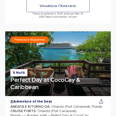
Visualizza l'itinerario
Prezzo di partenza in EUR, valido per Mar 13,
2028 Tasse e commissioni incluse.*
Prenota e Risparmia
5 Notti
Perfect Day at CocoCay &
Caribbean
Adventure of the Seas
ANDATA E RITORNO DA
:
Orlando (Port Canaveral), Florida
CRUISE PORTS
:
Orlando (Port Canaveral),
Florida
Labadee, Haiti
Perfect Day at CocoCay,