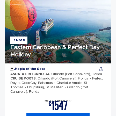
7 Notti
Eastern Caribbean & Perfect Day
Holiday
Utopia of the Seas
ANDATA E RITORNO DA
:
Orlando (Port Canaveral), Florida
CRUISE PORTS
:
Orlando (Port Canaveral), Florida
Perfect
Day at CocoCay, Bahamas
Charlotte Amalie, St.
Thomas
Philipsburg, St. Maarten
Orlando (Port
Canaveral), Florida
1547
MEDIA A PERSONA*
€