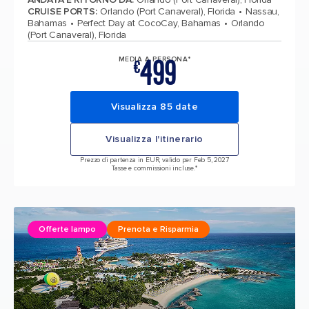
CRUISE PORTS
:
Orlando (Port Canaveral), Florida
Nassau,
Bahamas
Perfect Day at CocoCay, Bahamas
Orlando
(Port Canaveral), Florida
499
MEDIA A PERSONA*
€
Visualizza 85 date
Visualizza l'itinerario
Prezzo di partenza in EUR, valido per Feb 5, 2027
Tasse e commissioni incluse.*
Offerte lampo
Prenota e Risparmia