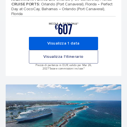
CRUISE PORTS
:
Orlando (Port Canaveral), Florida
Perfect
Day at CocoCay, Bahamas
Orlando (Port Canaveral),
Florida
607
MEDIA A PERSONA*
€
Visualizza 1 data
Visualizza l'itinerario
Prezzo di partenza in EUR, valido per Mar 26,
2027 Tasse e commissioni incluse.*