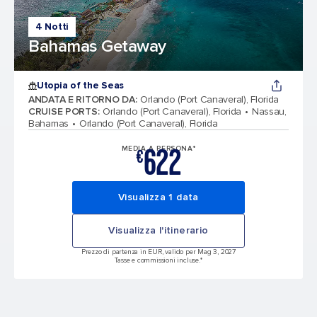
4 Notti
Bahamas Getaway
Utopia of the Seas
ANDATA E RITORNO DA
:
Orlando (Port Canaveral), Florida
CRUISE PORTS
:
Orlando (Port Canaveral), Florida
Nassau,
Bahamas
Orlando (Port Canaveral), Florida
622
MEDIA A PERSONA*
€
Visualizza 1 data
Visualizza l'itinerario
Prezzo di partenza in EUR, valido per Mag 3, 2027
Tasse e commissioni incluse.*