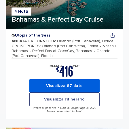
4 Notti
Bahamas & Perfect Day Cruise
Utopia of the Seas
ANDATA E RITORNO DA
:
Orlando (Port Canaveral), Florida
CRUISE PORTS
:
Orlando (Port Canaveral), Florida
Nassau,
Bahamas
Perfect Day at CocoCay, Bahamas
Orlando
(Port Canaveral), Florida
416
MEDIA A PERSONA*
€
Visualizza 87 date
Visualizza l'itinerario
Prezzo di partenza in EUR, valido per Ago 31, 2026
Tasse e commissioni incluse.*