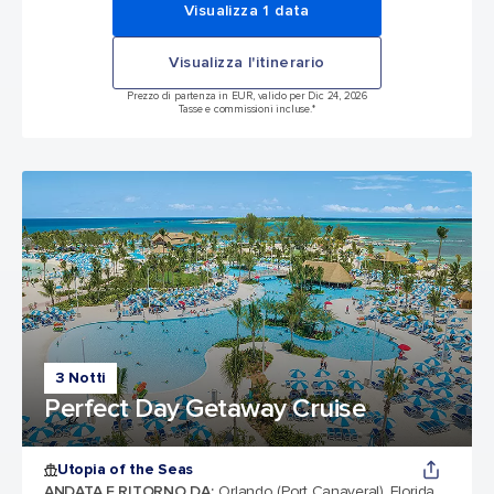
Visualizza 1 data
Visualizza l'itinerario
Prezzo di partenza in EUR, valido per Dic 24, 2026
Tasse e commissioni incluse.*
3 Notti
Perfect Day Getaway Cruise
Utopia of the Seas
ANDATA E RITORNO DA
:
Orlando (Port Canaveral), Florida