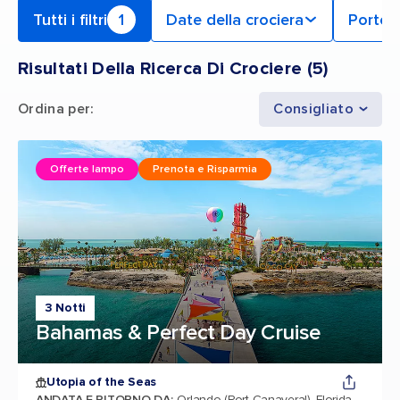
Tutti i filtri
1
Date della crociera
Porto 
Risultati Della Ricerca Di Crociere
(
5
)
Ordina per
:
Consigliato
Offerte lampo
Prenota e Risparmia
3 Notti
Bahamas & Perfect Day Cruise
Utopia of the Seas
ANDATA E RITORNO DA
:
Orlando (Port Canaveral), Florida