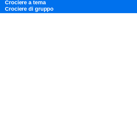
Crociere a tema
Crociere di gruppo
Destinazioni
Porti popolari
Pianifica la tua crociera