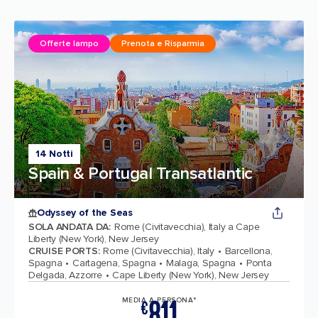
Offerte lampo
Prenota e Risparmia
14 Notti
Spain & Portugal Transatlantic
Odyssey of the Seas
SOLA ANDATA DA
:
Rome (Civitavecchia), Italy a Cape
Liberty (New York), New Jersey
CRUISE PORTS
:
Rome (Civitavecchia), Italy
Barcellona,
Spagna
Cartagena, Spagna
Malaga, Spagna
Ponta
Delgada, Azzorre
Cape Liberty (New York), New Jersey
811
MEDIA A PERSONA*
€