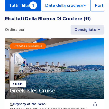
Tutti i filtri
1
Date della crociera
Porto 
Risultati Della Ricerca Di Crociere
(
11
)
Ordina per
:
Consigliato
Prenota e Risparmia
7 Notti
Greek Isles Cruise
Odyssey of the Seas
ANDATA E RITORNO DA
:
Rome (Civitavecchia), Italy