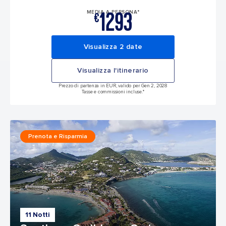
1293
MEDIA A PERSONA*
€
Visualizza 2 date
Visualizza l'itinerario
Prezzo di partenza in EUR, valido per Gen 2, 2028
Tasse e commissioni incluse.*
Prenota e Risparmia
11 Notti