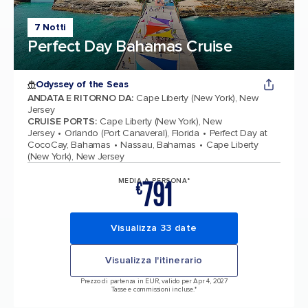
7 Notti
Perfect Day Bahamas Cruise
Odyssey of the Seas
ANDATA E RITORNO DA
:
Cape Liberty (New York), New
Jersey
CRUISE PORTS
:
Cape Liberty (New York), New
Jersey
Orlando (Port Canaveral), Florida
Perfect Day at
CocoCay, Bahamas
Nassau, Bahamas
Cape Liberty
(New York), New Jersey
791
MEDIA A PERSONA*
€
Visualizza 33 date
Visualizza l'itinerario
Prezzo di partenza in EUR, valido per Apr 4, 2027
Tasse e commissioni incluse.*