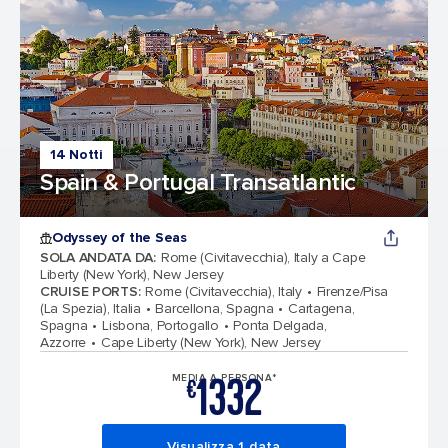
14 Notti
Spain & Portugal Transatlantic
Odyssey of the Seas
SOLA ANDATA DA
:
Rome (Civitavecchia), Italy a Cape
Liberty (New York), New Jersey
CRUISE PORTS
:
Rome (Civitavecchia), Italy
Firenze/Pisa
(La Spezia), Italia
Barcellona, Spagna
Cartagena,
Spagna
Lisbona, Portogallo
Ponta Delgada,
Azzorre
Cape Liberty (New York), New Jersey
1332
MEDIA A PERSONA*
€
Visualizza 1 data