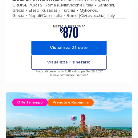
CRUISE PORTS
:
Rome (Civitavecchia), Italy
Santorini,
Grecia
Efeso (Kusadasi), Turchia
Mykonos,
Grecia
Napoli/Capri, Italia
Rome (Civitavecchia), Italy
870
MEDIA A PERSONA*
€
Visualizza 31 date
Visualizza l'itinerario
Prezzo di partenza in EUR, valido per Set 26, 2027
Tasse e commissioni incluse.*
Offerte lampo
Prenota e Risparmia