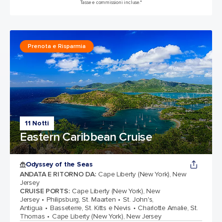
Tasse e commissioni incluse.*
Prenota e Risparmia
11 Notti
Eastern Caribbean Cruise
Odyssey of the Seas
ANDATA E RITORNO DA
:
Cape Liberty (New York), New
Jersey
CRUISE PORTS
:
Cape Liberty (New York), New
Jersey
Philipsburg, St. Maarten
St. John's,
Antigua
Basseterre, St. Kitts e Nevis
Charlotte Amalie, St.
Thomas
Cape Liberty (New York), New Jersey