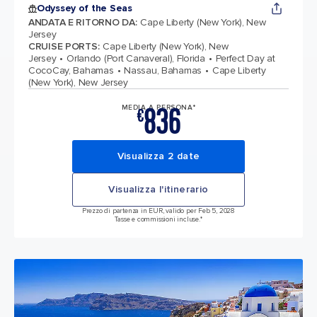
Odyssey of the Seas
ANDATA E RITORNO DA
:
Cape Liberty (New York), New
Jersey
CRUISE PORTS
:
Cape Liberty (New York), New
Jersey
Orlando (Port Canaveral), Florida
Perfect Day at
CocoCay, Bahamas
Nassau, Bahamas
Cape Liberty
(New York), New Jersey
836
MEDIA A PERSONA*
€
Visualizza 2 date
Visualizza l'itinerario
Prezzo di partenza in EUR, valido per Feb 5, 2028
Tasse e commissioni incluse.*