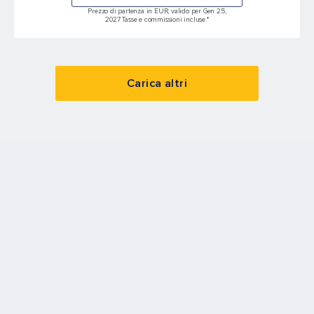
Prezzo di partenza in EUR, valido per Gen 25,
2027 Tasse e commissioni incluse.*
Carica altri