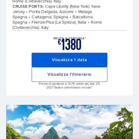
Rome (Civitavecchia), Italy
CRUISE PORTS
:
Cape Liberty (New York), New
Jersey
Ponta Delgada, Azzorre
Malaga,
Spagna
Cartagena, Spagna
Barcellona,
Spagna
Firenze/Pisa (La Spezia), Italia
Rome
(Civitavecchia), Italy
1380
MEDIA A PERSONA*
€
Visualizza 1 data
Visualizza l'itinerario
Prezzo di partenza in EUR, valido per Apr 25,
2027 Tasse e commissioni incluse.*