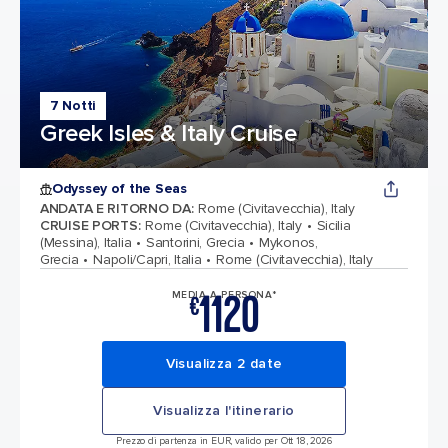
7 Notti
Greek Isles & Italy Cruise
Odyssey of the Seas
ANDATA E RITORNO DA
:
Rome (Civitavecchia), Italy
CRUISE PORTS
:
Rome (Civitavecchia), Italy
Sicilia
(Messina), Italia
Santorini, Grecia
Mykonos,
Grecia
Napoli/Capri, Italia
Rome (Civitavecchia), Italy
1120
MEDIA A PERSONA*
€
Visualizza 2 date
Visualizza l'itinerario
Prezzo di partenza in EUR, valido per Ott 18, 2026