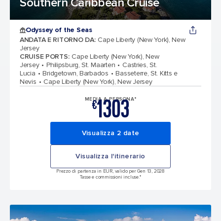
Southern Caribbean Cruise
Odyssey of the Seas
ANDATA E RITORNO DA
:
Cape Liberty (New York), New
Jersey
CRUISE PORTS
:
Cape Liberty (New York), New
Jersey
Philipsburg, St. Maarten
Castries, St.
Lucia
Bridgetown, Barbados
Basseterre, St. Kitts e
Nevis
Cape Liberty (New York), New Jersey
1303
MEDIA A PERSONA*
€
Visualizza 2 date
Visualizza l'itinerario
Prezzo di partenza in EUR, valido per Gen 13, 2028
Tasse e commissioni incluse.*