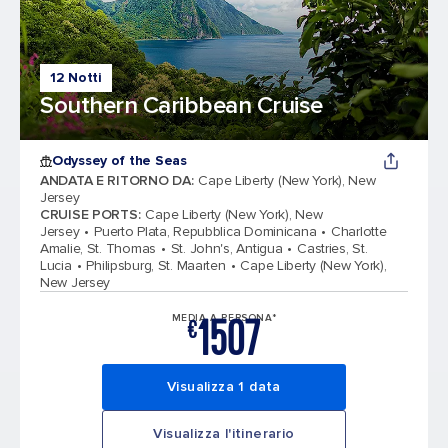
12 Notti
Southern Caribbean Cruise
Odyssey of the Seas
ANDATA E RITORNO DA
:
Cape Liberty (New York), New
Jersey
CRUISE PORTS
:
Cape Liberty (New York), New
Jersey
Puerto Plata, Repubblica Dominicana
Charlotte
Amalie, St. Thomas
St. John's, Antigua
Castries, St.
Lucia
Philipsburg, St. Maarten
Cape Liberty (New York),
New Jersey
1507
MEDIA A PERSONA*
€
Visualizza 1 data
Visualizza l'itinerario