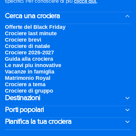
specifici. Per conoscere di più
clicca qui.
.
Cerca una crociera
Offerte del Black Friday
Crociere last minute
Crociere brevi​
Crociere di natale​
Crociere 2026-2027
Guida alla crociera
Le navi piu innovative
Vacanze in famiglia
Matrimonio Royal
Crociere a tema
Crociere di gruppo
Destinazioni
Porti popolari
Pianifica la tua crociera