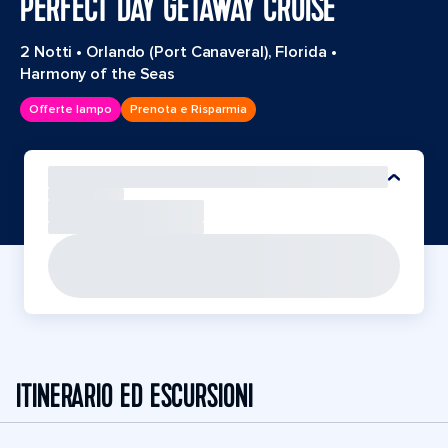
PERFECT DAY GETAWAY CRUISE
2 Notti
•
Orlando (Port Canaveral), Florida
•
Harmony of the Seas
Offerte lampo
Prenota e Risparmia
ITINERARIO ED ESCURSIONI