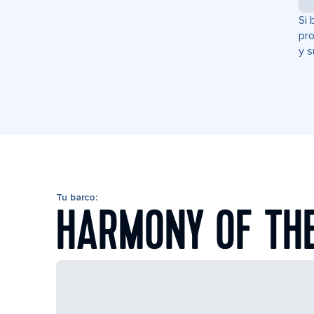
Si 
pro
y s
Tu barco:
HARMONY OF TH