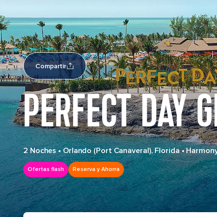
Compartir
PERFECT DAY G
2 Noches
•
Orlando (Port Canaveral), Florida
•
Harmony
Ofertas flash
Reserva y Ahorra