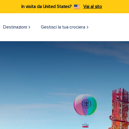
In visita da United States?
Vai al sito
Destinazioni​
Gestisci la tua crociera