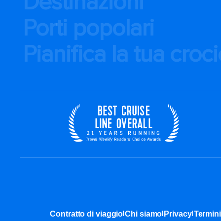
Destinazioni
Porti popolari
Pianifica la tua croc
|
|
|
Contratto di viaggio
Chi siamo
Privacy
Termini