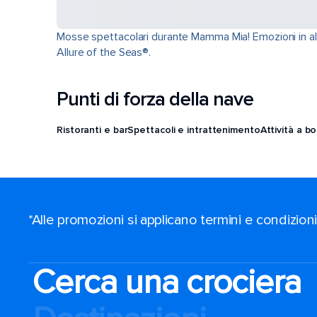
Mosse spettacolari durante Mamma Mia! Emozioni in alte
Allure of the Seas®.
Punti di forza della nave
Ristoranti e bar
Spettacoli e intrattenimento
Attività a b
*Alle promozioni si applicano termini e condizion
Cerca una crociera