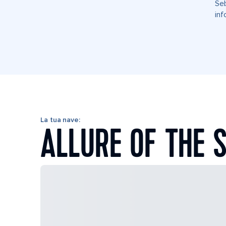
Seb
inf
La tua nave:
ALLURE OF THE 