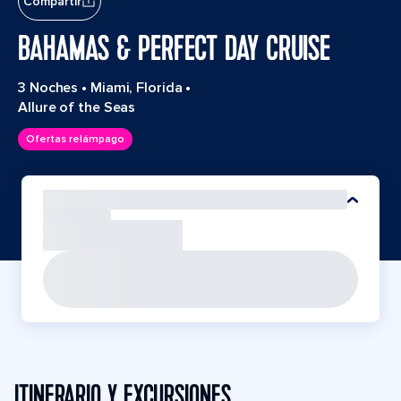
Compartir
BAHAMAS & PERFECT DAY CRUISE
3 Noches
•
Miami, Florida
•
Allure of the Seas
Ofertas relámpago
ITINERARIO Y EXCURSIONES