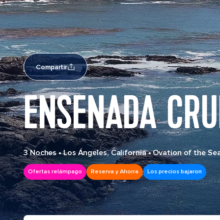
Compartir
ENSENADA CRU
3 Noches
•
Los Ángeles, California
•
Ovation of the Se
Ofertas relámpago
Reserva y Ahorra
Los precios bajaron