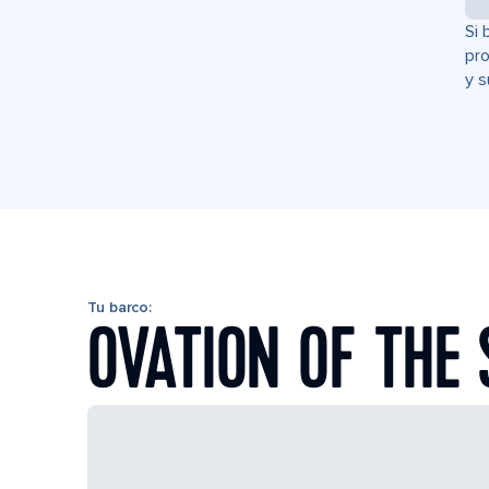
Si 
pro
y s
Tu barco:
OVATION OF THE 