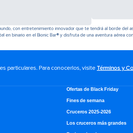
ndo, con entretenimiento innovador que te tendrá al borde del asi
el en binario en el Bionic Bar® y disfruta de una aventura aérea c
 particulares. Para conocerlos, visite
Términos y Co
Ofertas de Black Friday
Fines de semana
Cruceros 2025-2026
Los cruceros más grandes