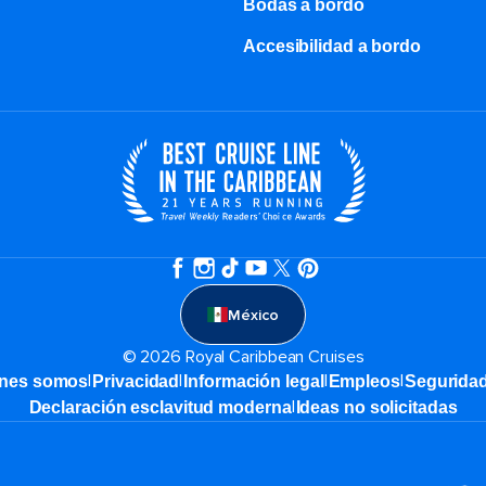
Bodas a bordo
Accesibilidad a bordo
México
© 2026 Royal Caribbean Cruises
|
|
|
|
nes somos
Privacidad
Información legal
Empleos
Segurida
|
Declaración esclavitud moderna
Ideas no solicitadas