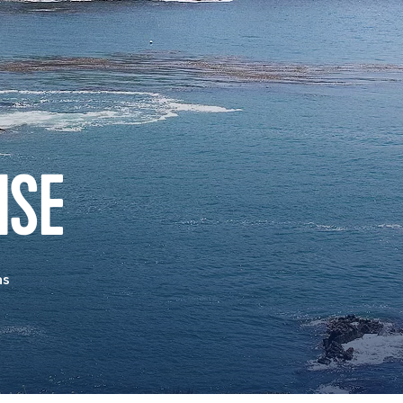
ISE
as