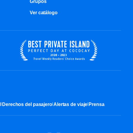
Grupos
Ver catálogo
|
|
|
d
Derechos del pasajero
Alertas de viaje
Prensa