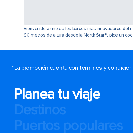
Bienvenido a uno de los barcos más innovadores del mu
90 metros de altura desde la North Star®, pide un cóct
*La promoción cuenta con términos y condiciones
Planea tu viaje
Destinos
Puertos populares