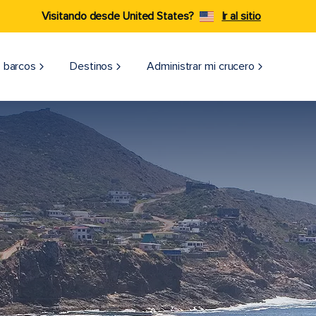
Visitando desde United States?
Ir al sitio
 barcos
Destinos
Administrar mi crucero