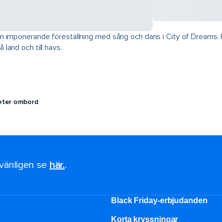
 imponerande föreställning med sång och dans i City of Dreams. Fi
land och till havs.
teter ombord
, vänligen se
här.
.
Black Friday-erbjudanden
Korta kryssningar