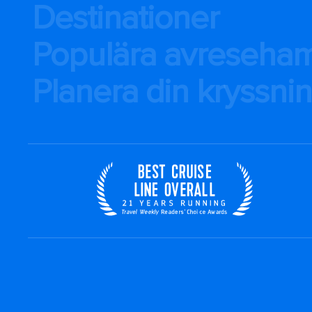
Destinationer
Populära avreseha
Planera din kryssni