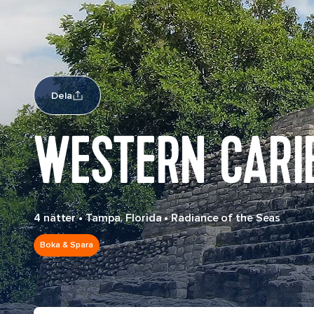
Dela
WESTERN CARI
4 nätter
•
Tampa, Florida
•
Radiance of the Seas
Boka & Spara