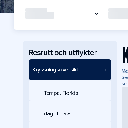
Resrutt och utflykter
Kryssningsöversikt
Max
Sea
se
Tampa, Florida
dag till havs