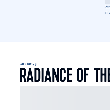
Res
inf
Ditt fartyg:
RADIANCE OF TH