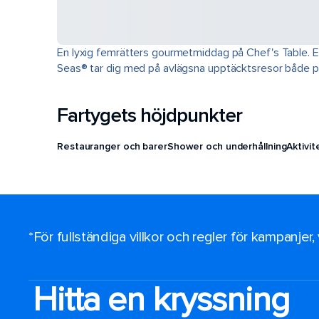
En lyxig femrätters gourmetmiddag på Chef's Table. En
Seas® tar dig med på avlägsna upptäcktsresor både på 
Fartygets höjdpunkter
Restauranger och barer
Shower och underhållning
Aktivi
*För fullständiga villkor och regler för kampanjer
Hitta en kryssning