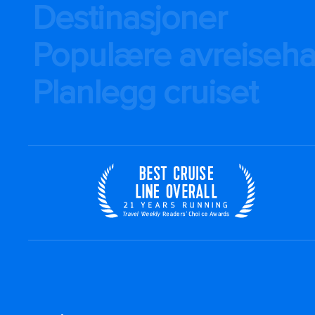
Destinasjoner
Populære avreiseh
Planlegg cruiset