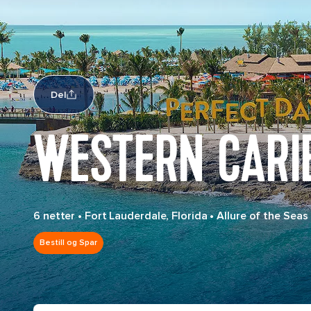
Del
WESTERN CARI
6 netter
•
Fort Lauderdale, Florida
•
Allure of the Seas
Bestill og Spar