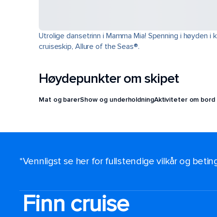
Utrolige dansetrinn i Mamma Mia! Spenning i høyden i
cruiseskip, Allure of the Seas®.
Høydepunkter om skipet
Mat og barer
Show og underholdning
Aktiviteter om bord
*Vennligst se her for fullstendige vilkår og beti
Finn cruise