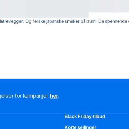
 klatreveggen. Og ferske japanske smaker på Izumi. De spennende o
ngelser for kampanjer.
her
.
Black Friday-tilbud
Korte seilinger