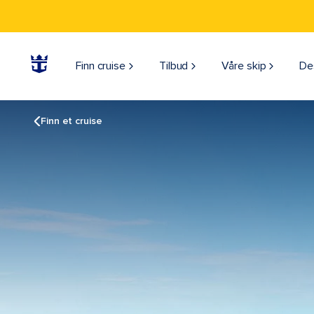
Finn cruise
Tilbud
Våre skip
De
Finn et cruise