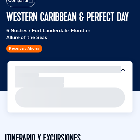
Compartir
WESTERN CARIBBEAN & PERFECT DAY
6 Noches
•
Fort Lauderdale, Florida
•
Allure of the Seas
Reserva y Ahorra
ITINERARIO Y EXCURSIONES