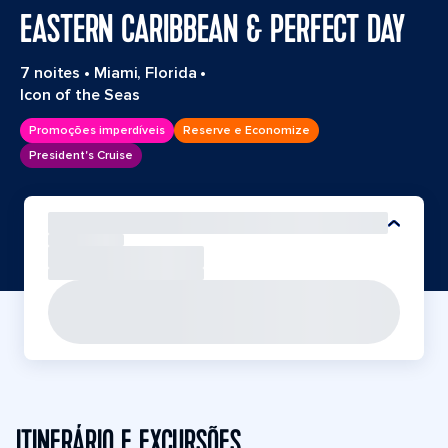
EASTERN CARIBBEAN & PERFECT DAY
7 noites
•
Miami, Florida
•
Icon of the Seas
Promoções imperdíveis
Reserve e Economize
President's Cruise
ITINERÁRIO E EXCURSÕES