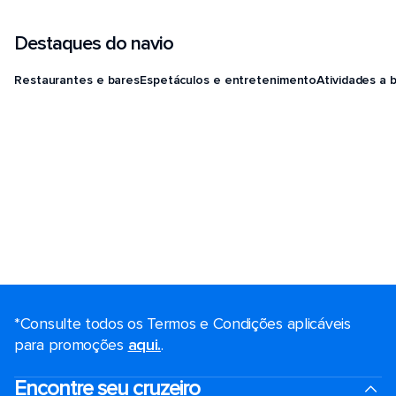
Destaques do navio
Restaurantes e bares
Espetáculos e entretenimento
Atividades a 
*Consulte todos os Termos e Condições aplicáveis ​​
para promoções
aqui.
.
Encontre seu cruzeiro