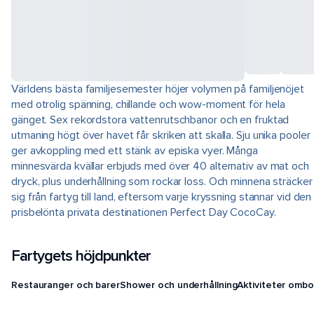
Världens bästa familjesemester höjer volymen på familjenöjet
med otrolig spänning, chillande och wow-moment för hela
gänget. Sex rekordstora vattenrutschbanor och en fruktad
utmaning högt över havet får skriken att skalla. Sju unika pooler
ger avkoppling med ett stänk av episka vyer. Många
minnesvärda kvällar erbjuds med över 40 alternativ av mat och
dryck, plus underhållning som rockar loss. Och minnena sträcker
sig från fartyg till land, eftersom varje kryssning stannar vid den
prisbelönta privata destinationen Perfect Day CocoCay.
Fartygets höjdpunkter
Restauranger och barer
Shower och underhållning
Aktiviteter ombo