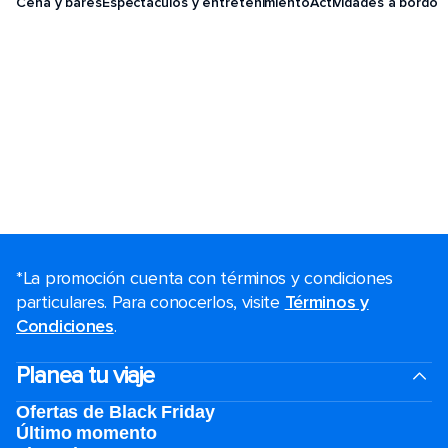
Cena y bares
Espectáculos y entretenimiento
Actividades a bordo
*La promoción cuenta con términos y condiciones
particulares. Para conocerlos, visite
Términos y
Condiciones
.
Planea tu viaje
Ofertas de Black Friday
Último momento