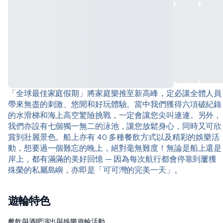
「全球最佳家庭假期」將家庭樂推至新高峰，定必讓全體人員
帶來無盡的刺激、悠閒和好玩體驗。當中我們獲得六項破紀錄
的水滑梯和海上高空驚險挑戰，一定會讓您尖叫連連。另外，
我們亦設有七個獨一無二的泳池，讓您放鬆身心，同時又可欣
賞到壯麗景色。船上亦有 40 多種餐飲方式以及精彩的娛樂活
動，想要過一個難忘的晚上，絕對毫無難度！無論是船上還是
岸上，都有滿滿的美好回憶 — 因為每次航行都會停靠到屢獲
殊榮的私屬島嶼，亦即是「可可灣的完美一天」。
遊輪特色
餐飲與酒吧
演出與娛樂
遊輪活動