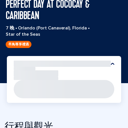
PERFECT DAY AT COCOCAY &
CARIBBEAN
7 晚
•
Orlando (Port Canaveral), Florida
•
Star of the Seas
早鳥尊享禮遇
行程與觀光