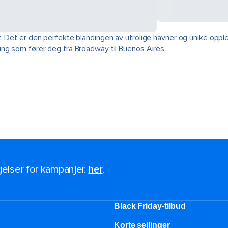
. Det er den perfekte blandingen av utrolige havner og unike opple
ng som fører deg fra Broadway til Buenos Aires.
ngelser for kampanjer.
her
.
Black Friday-tilbud
Korte seilinger