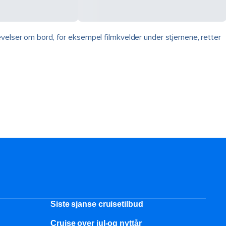
velser om bord, for eksempel filmkvelder under stjernene, retter
Siste sjanse cruisetilbud
Cruise over jul-og nyttår