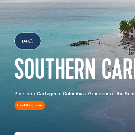
Del
SOUTHERN CAR
7 netter
•
Cartagena, Colombia
•
Grandeur of the Sea
Bestill og Spar