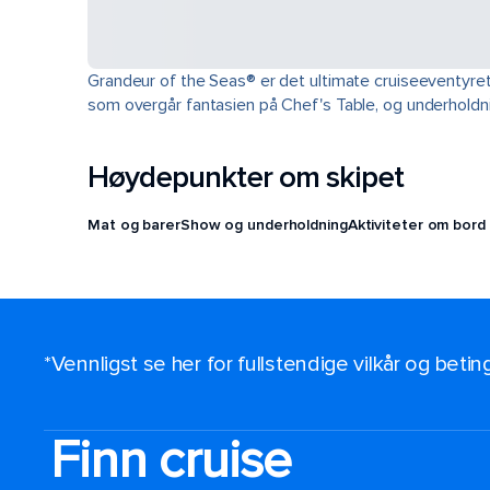
Grandeur of the Seas® er det ultimate cruiseeventyret
som overgår fantasien på Chef's Table, og underholdni
Høydepunkter om skipet
Mat og barer
Show og underholdning
Aktiviteter om bord
*Vennligst se her for fullstendige vilkår og beti
Finn cruise