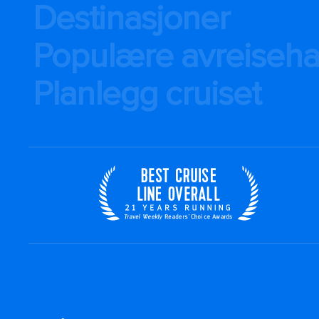
Destinasjoner
Populære avreiseh
Planlegg cruiset